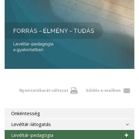
Nyomtatóbarát változat
küldés e-mailben
Önkéntesség
Levéltár-látogatás
Levéltár-pedagógia