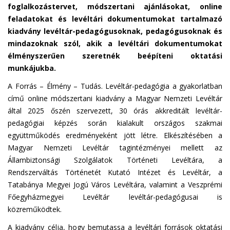
foglalkozástervet, módszertani ajánlásokat, online
feladatokat és levéltári dokumentumokat tartalmazó
kiadvány levéltár-pedagógusoknak, pedagógusoknak és
mindazoknak szól, akik a levéltári dokumentumokat
élményszerűen szeretnék beépíteni oktatási
munkájukba.
A Forrás – Élmény – Tudás. Levéltár-pedagógia a gyakorlatban
című online módszertani kiadvány a Magyar Nemzeti Levéltár
által 2025 őszén szervezett, 30 órás akkreditált levéltár-
pedagógiai képzés során kialakult országos szakmai
együttműködés eredményeként jött létre. Elkészítésében a
Magyar Nemzeti Levéltár tagintézményei mellett az
Állambiztonsági Szolgálatok Történeti Levéltára, a
Rendszerváltás Történetét Kutató Intézet és Levéltár, a
Tatabánya Megyei Jogú Város Levéltára, valamint a Veszprémi
Főegyházmegyei Levéltár levéltár-pedagógusai is
közreműködtek.
A kiadvány célja, hogy bemutassa a levéltári források oktatási