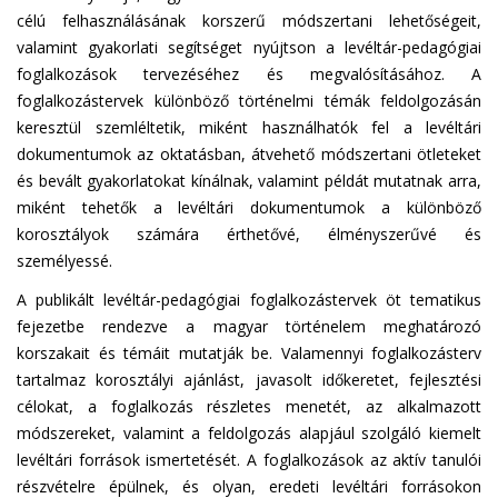
célú felhasználásának korszerű módszertani lehetőségeit,
valamint gyakorlati segítséget nyújtson a levéltár-pedagógiai
foglalkozások tervezéséhez és megvalósításához. A
foglalkozástervek különböző történelmi témák feldolgozásán
keresztül szemléltetik, miként használhatók fel a levéltári
dokumentumok az oktatásban, átvehető módszertani ötleteket
és bevált gyakorlatokat kínálnak, valamint példát mutatnak arra,
miként tehetők a levéltári dokumentumok a különböző
korosztályok számára érthetővé, élményszerűvé és
személyessé.
A publikált levéltár-pedagógiai foglalkozástervek öt tematikus
fejezetbe rendezve a magyar történelem meghatározó
korszakait és témáit mutatják be. Valamennyi foglalkozásterv
tartalmaz korosztályi ajánlást, javasolt időkeretet, fejlesztési
célokat, a foglalkozás részletes menetét, az alkalmazott
módszereket, valamint a feldolgozás alapjául szolgáló kiemelt
levéltári források ismertetését. A foglalkozások az aktív tanulói
részvételre épülnek, és olyan, eredeti levéltári forrásokon