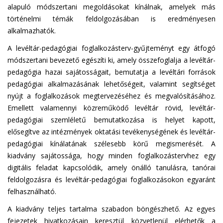
alapuló módszertani megoldásokat kínálnak, amelyek más
történelmi témák feldolgozásában is eredményesen
alkalmazhatók.
A levéltár-pedagógiai foglalkozásterv-gyűjteményt egy átfogó
módszertani bevezető egészíti ki, amely összefoglalja a levéltár-
pedagógia hazai sajátosságait, bemutatja a levéltári források
pedagógiai alkalmazásának lehetőségeit, valamint segítséget
nyújt a foglalkozások megtervezéséhez és megvalósításához.
Emellett valamennyi közreműködő levéltár rövid, levéltár-
pedagógiai szemléletű bemutatkozása is helyet kapott,
elősegítve az intézmények oktatási tevékenységének és levéltár-
pedagógiai kínálatának szélesebb körű megismerését. A
kiadvány sajátossága, hogy minden foglalkozástervhez egy
digitális feladat kapcsolódik, amely önálló tanulásra, tanórai
feldolgozásra és levéltár-pedagógiai foglalkozásokon egyaránt
felhasználható.
A kiadvány teljes tartalma szabadon böngészhető. Az egyes
fejezetek hivatkozásain keresztül közvetlenül elérhetők a