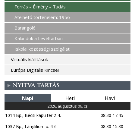
Forrás – Élmény – Tudás
Átélhető történelem: 1956
Barangoló
Kalandok a Levéltárban
Iskolai közösségi szolgálat
Virtuális kiállítások
Európa Digitális Kincsei
Nyitva tartás
Napi
Heti
Havi
2026. augusztus 06. cs
1014 Bp., Bécsi kapu tér 2-4.
08:30-17:45
1037 Bp., Lángliliom u. 4-6.
08:30-15:30