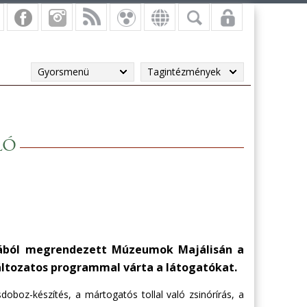
Gyorsmenü
Tagintézmények
ló
mából megrendezett Múzeumok Majálisán a
áltozatos programmal várta a látogatókat.
boz-készítés, a mártogatós tollal való zsinórírás, a