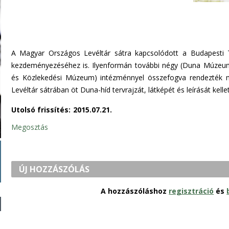
A Magyar Országos Levéltár sátra kapcsolódott a Budapest
kezdeményezéséhez is. Ilyenformán további négy (Duna Múzeu
és Közlekedési Múzeum) intézménnyel összefogva rendezték m
Levéltár sátrában öt Duna-híd tervrajzát, látképét és leírását kell
Utolsó frissítés:
2015.07.21.
Megosztás
ÚJ HOZZÁSZÓLÁS
A hozzászóláshoz
regisztráció
és