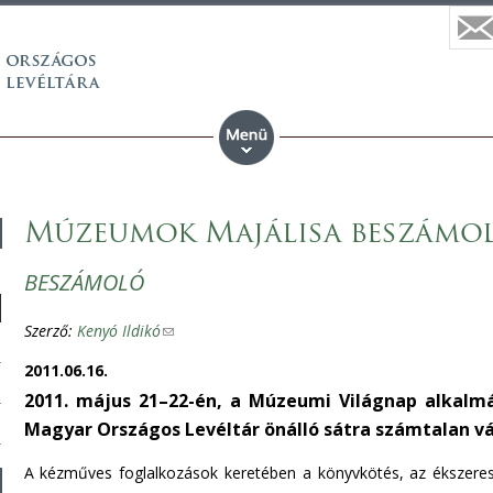
Múzeumok Majálisa beszámo
BESZÁMOLÓ
Szerző:
Kenyó Ildikó
(
l
2011.06.16.
i
2011. május 21–22-én, a Múzeumi Világnap alkal
n
Magyar Országos Levéltár önálló sátra számtalan v
k
s
A kézműves foglalkozások keretében a könyvkötés, az ékszeresdo
e