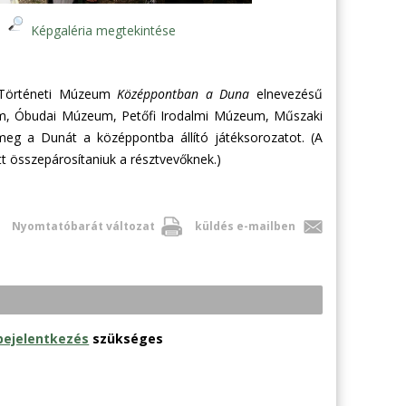
Képgaléria megtekintése
i Történeti Múzeum
Középpontban a Duna
elnevezésű
m, Óbudai Múzeum, Petőfi Irodalmi Múzeum, Műszaki
eg a Dunát a középpontba állító játéksorozatot. (A
ett összepárosítaniuk a résztvevőknek.)
Nyomtatóbarát változat
küldés e-mailben
bejelentkezés
szükséges