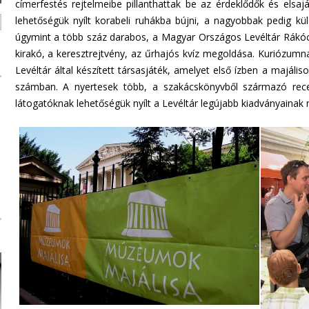
címerfestés rejtelmeibe pillanthattak be az érdeklődők és elsaj
n
lehetőségük nyílt korabeli ruhákba bújni, a nagyobbak pedig k
d
úgymint a több száz darabos, a Magyar Országos Levéltár Rákóczi
s
kirakó, a keresztrejtvény, az űrhajós kvíz megoldása. Kuriózum
e
Levéltár által készített társasjáték, amelyet első ízben a majáli
-
számban. A nyertesek több, a szakácskönyvből származó recep
m
látogatóknak lehetőségük nyílt a Levéltár legújabb kiadványainak 
a
i
l
)