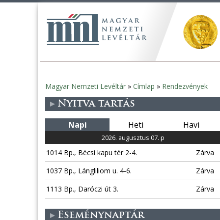
Magyar Nemzeti Levéltár
»
Címlap
»
Rendezvények
Jelenlegi
Nyitva tartás
hely
Napi
Heti
Havi
2026. augusztus 07. p
1014 Bp., Bécsi kapu tér 2-4.
Zárva
1037 Bp., Lángliliom u. 4-6.
Zárva
1113 Bp., Daróczi út 3.
Zárva
Eseménynaptár