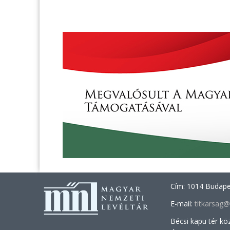
Cím: 1014 Budapes
E-mail:
titkarsag
Bécsi kapu tér kö