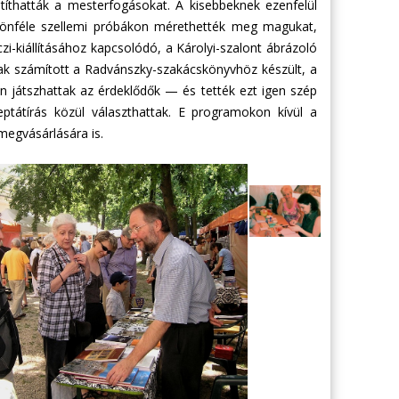
átíthatták a mesterfogásokat. A kisebbeknek ezenfelül
ülönféle szellemi próbákon mérethették meg magukat,
-kiállításához kapcsolódó, a Károlyi-szalont ábrázoló
nak számított a Radvánszky-szakácskönyvhöz készült, a
son játszhattak az érdeklődők — és tették ezt igen szép
tátírás közül választhattak. E programokon kívül a
megvásárlására is.