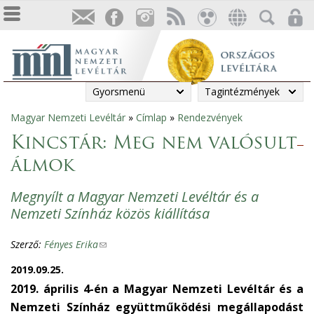
Gyorsmenü
Tagintézmények
Magyar Nemzeti Levéltár
»
Címlap
»
Rendezvények
Jelenlegi
Kincstár: Meg nem valósult
hely
álmok
Megnyílt a Magyar Nemzeti Levéltár és a
Nemzeti Színház közös kiállítása
Szerző:
Fényes Erika
(
l
2019.09.25.
i
2019. április 4-én a Magyar Nemzeti Levéltár és a
n
Nemzeti Színház együttműködési megállapodást
k