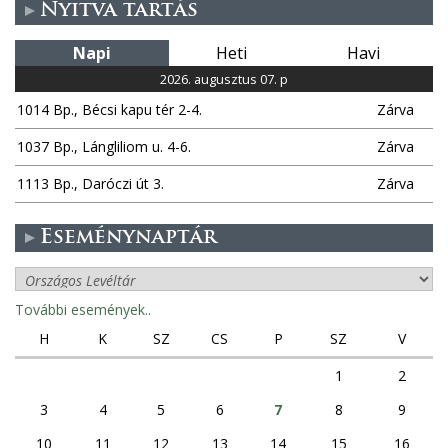
Nyitva tartás
Napi
Heti
Havi
2026. augusztus 07. p
1014 Bp., Bécsi kapu tér 2-4.
Zárva
1037 Bp., Lángliliom u. 4-6.
Zárva
1113 Bp., Daróczi út 3.
Zárva
Eseménynaptár
További események..
H
K
SZ
CS
P
SZ
V
1
2
3
4
5
6
7
8
9
10
11
12
13
14
15
16