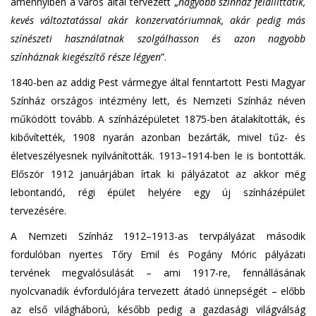
amennyiben a város által tervezett „
nagyobb színház felállíttatik,
kevés változtatással akár konzervatóriumnak, akár pedig más
színészeti használatnak szolgálhasson és azon nagyobb
színháznak kiegészítő része légyen
”.
1840-ben az addig Pest vármegye által fenntartott Pesti Magyar
Színház országos intézmény lett, és Nemzeti Színház néven
működött tovább. A színházépületet 1875-ben átalakították, és
kibővítették, 1908 nyarán azonban bezárták, mivel tűz- és
életveszélyesnek nyilvánították. 1913–1914-ben le is bontották.
Először 1912 januárjában írtak ki pályázatot az akkor még
lebontandó, régi épület helyére egy új színházépület
tervezésére.
A Nemzeti Színház 1912–1913-as tervpályázat második
fordulóban nyertes Tőry Emil és Pogány Móric pályázati
tervének megvalósulását – ami 1917-re, fennállásának
nyolcvanadik évfordulójára tervezett átadó ünnepségét – előbb
az első világháború, később pedig a gazdasági világválság