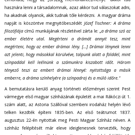
hasznára lenni a társadalomnak, azaz akkor tud válaszokat adni,
ha akadnak olyanok, akik tudnak tőle kérdezni. A magyar dráma
napját is köszöntve megnyitóbeszédét
Józef Tischner:
A dráma
filozófiája
című munkájának részletével zárta le: „
a dráma szó az
ember életére utal. Megérteni a drámát annyit tesz, mint
megérteni, hogy az ember drámai lény. […] Drámai lénynek lenni
azt jelenti, hogy másokkal körülvéve, talpunk alatt a földdel, mint
színpaddal kell leélnünk a számunkra kiszabott időt. Három
tényező teszi az embert drámai lénnyé: nyitottsága a másik
emberre, a dráma színhelyére (a színpadra) és a múló időre.”
A bemutatásra kerülő anyag történeti előzményei szerint Pest
vármegye első magyar színházának épületét a mai Rákóczi út 1.
szám alatt, az Astoria Szállóval szembeni irodaház helyén lévő
telken kezdték építeni 1835-ben. Az első teátrumot 1837.
augusztus 22-én nyitottak meg Pesti Magyar Színház néven. A
színház felépítését már eleve ideiglenesnek tervezték, hogy