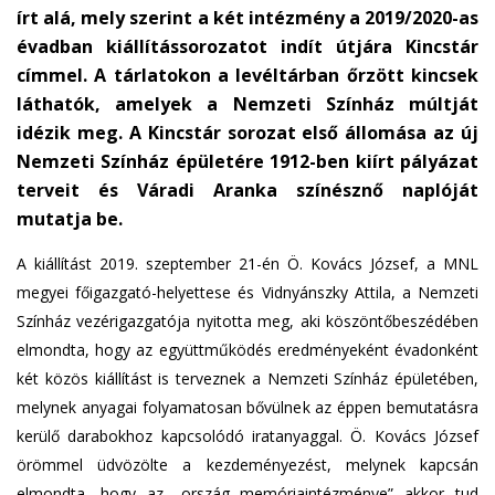
írt alá, mely szerint a két intézmény a 2019/2020-as
s
évadban kiállítássorozatot indít útjára Kincstár
e
címmel. A tárlatokon a levéltárban őrzött kincsek
n
láthatók, amelyek a Nemzeti Színház múltját
d
s
idézik meg. A Kincstár sorozat első állomása az új
e
Nemzeti Színház épületére 1912-ben kiírt pályázat
-
terveit és Váradi Aranka színésznő naplóját
m
mutatja be.
a
i
A kiállítást 2019. szeptember 21-én Ö. Kovács József, a MNL
l
megyei főigazgató-helyettese és Vidnyánszky Attila, a Nemzeti
)
Színház vezérigazgatója nyitotta meg, aki köszöntőbeszédében
elmondta, hogy az együttműködés eredményeként évadonként
két közös kiállítást is terveznek a Nemzeti Színház épületében,
melynek anyagai folyamatosan bővülnek az éppen bemutatásra
kerülő darabokhoz kapcsolódó iratanyaggal. Ö. Kovács József
örömmel üdvözölte a kezdeményezést, melynek kapcsán
elmondta, hogy az „ország memóriaintézménye” akkor tud