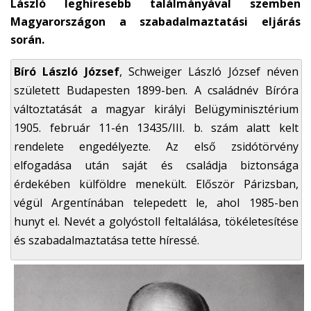
László leghíresebb találmányával szemben
n
Magyarországon a szabadalmaztatási eljárás
d
s
során.
e
-
Bíró László József
, Schweiger László József néven
m
született Budapesten 1899-ben.
A családnév Bíróra
a
változtatását a magyar királyi Belügyminisztérium
i
1905. február 11-én 13435/III. b. szám alatt kelt
l
rendelete engedélyezte. Az első zsidótörvény
)
elfogadása után saját és családja biztonsága
érdekében külföldre menekült. Először Párizsban,
végül Argentínában telepedett le, ahol 1985-ben
hunyt el. Nevét a golyóstoll feltalálása, tökéletesítése
és szabadalmaztatása tette híressé.