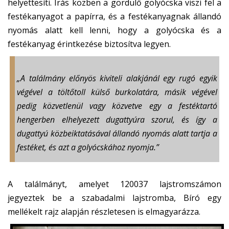
helyettesíti. Írás közben a gördülő golyócska viszi fel a
festékanyagot a papírra, és a festékanyagnak állandó
nyomás alatt kell lenni, hogy a golyócska és a
festékanyag érintkezése biztosítva legyen.
„A találmány előnyös kiviteli alakjánál egy rugó egyik
végével a töltőtoll külső burkolatára, másik végével
pedig közvetlenül vagy közvetve egy a festéktartó
hengerben elhelyezett dugattyúra szorul, és így a
dugattyú közbeiktatásával állandó nyomás alatt tartja a
festéket, és azt a golyócskához nyomja.”
A találmányt, amelyet 120037 lajstromszámon
jegyeztek be a szabadalmi lajstromba, Bíró egy
mellékelt rajz alapján részletesen is elmagyarázza.