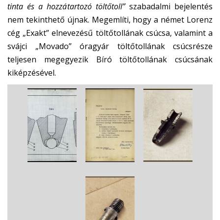
tinta és a hozzátartozó töltőtoll”
szabadalmi bejelentés
nem tekinthető újnak. Megemlíti, hogy a német Lorenz
cég „Exakt” elnevezésű töltőtollának csúcsa, valamint a
svájci „Movado” óragyár töltőtollának csúcsrésze
teljesen megegyezik Bíró töltőtollának csúcsának
kiképzésével.