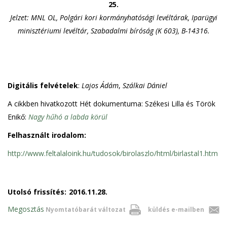
25.
Jelzet: MNL OL, Polgári kori kormányhatósági levéltárak, Iparügyi
minisztériumi levéltár, Szabadalmi bíróság (K 603), B-14316.
Digitális felvételek
:
Lajos Ádám
,
Szálkai Dániel
A cikkben hivatkozott Hét dokumentuma: Székesi Lilla és Török
Enikő:
Nagy hűhó a labda körül
Felhasznált irodalom:
http://www.feltalaloink.hu/tudosok/birolaszlo/html/birlastal1.htm
Utolsó frissítés:
2016.11.28.
Megosztás
Nyomtatóbarát változat
küldés e-mailben