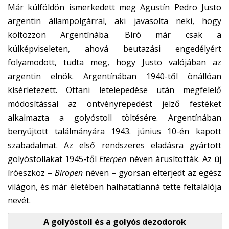
Már külföldön ismerkedett meg Agustín Pedro Justo
argentin állampolgárral, aki javasolta neki, hogy
költözzön Argentínába. Bíró már csak a
külképviseleten, ahová beutazási engedélyért
folyamodott, tudta meg, hogy Justo valójában az
argentin elnök. Argentínában 1940-től önállóan
kísérletezett. Ottani letelepedése után megfelelő
módosítással az öntvényrepedést jelző festéket
alkalmazta a golyóstoll töltésére. Argentínában
benyújtott találmányára 1943. június 10-én kapott
szabadalmat. Az első rendszeres eladásra gyártott
golyóstollakat 1945-től
Eterpen
néven árusították. Az új
íróeszköz –
Biropen
néven – gyorsan elterjedt az egész
világon, és már életében halhatatlanná tette feltalálója
nevét.
A golyóstoll és a golyós dezodorok