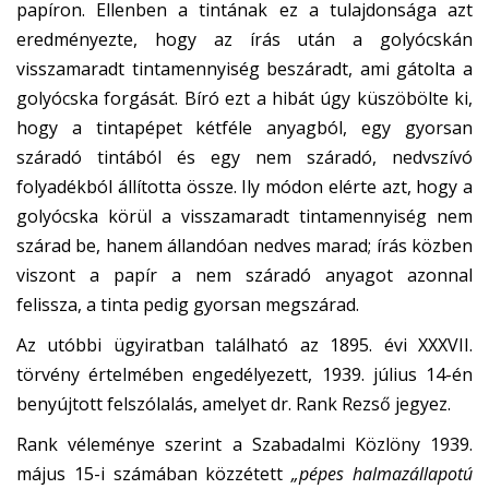
papíron. Ellenben a tintának ez a tulajdonsága azt
eredményezte, hogy az írás után a golyócskán
visszamaradt tintamennyiség beszáradt, ami gátolta a
golyócska forgását. Bíró ezt a hibát úgy küszöbölte ki,
hogy a tintapépet kétféle anyagból, egy gyorsan
száradó tintából és egy nem száradó, nedvszívó
folyadékból állította össze. Ily módon elérte azt, hogy a
golyócska körül a visszamaradt tintamennyiség nem
szárad be, hanem állandóan nedves marad; írás közben
viszont a papír a nem száradó anyagot azonnal
felissza, a tinta pedig gyorsan megszárad.
Az utóbbi ügyiratban található az 1895. évi XXXVII.
törvény értelmében engedélyezett, 1939. július 14-én
benyújtott felszólalás, amelyet dr. Rank Rezső jegyez.
Rank véleménye szerint a Szabadalmi Közlöny 1939.
május 15-i számában közzétett
„pépes halmazállapotú