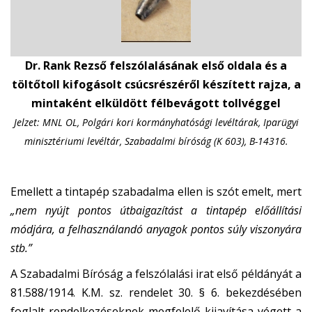
Dr. Rank Rezső felszólalásának első oldala és a
töltőtoll kifogásolt csúcsrészéről készített rajza, a
mintaként elküldött félbevágott tollvéggel
Jelzet: MNL OL, Polgári kori kormányhatósági levéltárak, Iparügyi
minisztériumi levéltár, Szabadalmi bíróság (K 603), B-14316.
Emellett a tintapép szabadalma ellen is szót emelt, mert
„nem nyújt pontos útbaigazítást a tintapép előállítási
módjára, a felhasználandó anyagok pontos súly viszonyára
stb.”
A Szabadalmi Bíróság a felszólalási irat első példányát a
81.588/1914. K.M. sz. rendelet 30. § 6. bekezdésében
foglalt rendelkezéseknek megfelelő kijavítása végett a