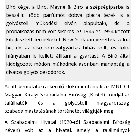
Bíró cége, a Biro, Meyne & Biro a szépségiparba is
beszállt, több parfümöt dobva piacra (ezek is a
golyóstoll működési elvén alapultak), de a
próbálkozás nem volt sikeres. Az 1945 és 1954 között
kifejlesztett termékeket New Yorkban vezették volna
be, de az első sorozatgyártás hibás volt, és tőke
hiányában le kellett állítani a gyártást. A Bíró által
kidolgozott módon működnek azonban manapság a
divatos golyós dezodorok.
Az itt bemutatásra kerülő dokumentumok az MNL OL
Magyar Királyi Szabadalmi Bíróság (K 603) fondjában
találhatók, és a golyóstoll magyarországi
szabadalmaztatásának történetét világítják meg.
A Szabadalmi Hivatal (1920-tól Szabadalmi Bíróság
néven) volt az a hivatal, amely a találmányok