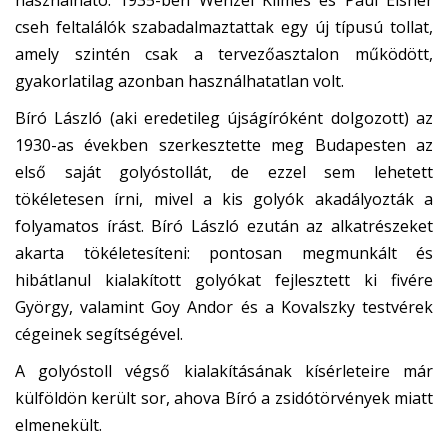
használható. 1935-ben Wenzel Klimes és Paul Eisner
cseh feltalálók szabadalmaztattak egy új típusú tollat,
amely szintén csak a tervezőasztalon működött,
gyakorlatilag azonban használhatatlan volt.
Bíró László (aki eredetileg újságíróként dolgozott) az
1930-as években szerkesztette meg Budapesten az
első saját golyóstollát, de ezzel sem lehetett
tökéletesen írni, mivel a kis golyók akadályozták a
folyamatos írást. Bíró László ezután az alkatrészeket
akarta tökéletesíteni: pontosan megmunkált és
hibátlanul kialakított golyókat fejlesztett ki fivére
György, valamint Goy Andor és a Kovalszky testvérek
cégeinek segítségével.
A golyóstoll végső kialakításának kísérleteire már
külföldön került sor, ahova Bíró a zsidótörvények miatt
elmenekült.