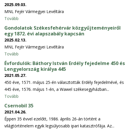
2025.09.03.
MNL Fejér Vármegyei Levéltára
Tovább
Gondolatok Székesfehérvár közgyűjteményeiről
egy 1872. évi alapszabály kapcsán
2025.02.13.
MNL Fejér Vármegyei Levéltára
Tovább
Évfordulók: Báthory István Erdély fejedelme 450 és
Lengyelország királya 445
2021.05.27.
450 éve, 1571. május 25-én választották Erdély fejedelmévé, és
445 éve, 1576. május 1-én, a Wawel székesegyházban...
Tovább
Csernobil 35
2021.04.26.
Éppen 35 évvel ezelőtt, 1986. április 26-án történt a
világtörténelem egyik legsúlyosabb ipari katasztrófája. Az...