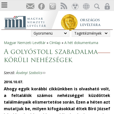
Gyorsmenü
Tagintézmények
Magyar Nemzeti Levéltár
»
Címlap
»
A hét dokumentuma
Jelenlegi
A golyóstoll szabadalma
hely
körüli nehézségek
Szerző:
Ásványi Szabolcs
(
l
2016.10.07.
i
Ahogy egyik korábbi cikkünkben is olvasható volt,
n
a feltalálók számos nehézséggel küzdöttek
k
találmányaik elismertetése során. Ezen a héten azt
s
mutatjuk be, milyen kifogásokkal éltek Bíró József
e