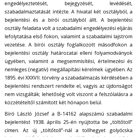
engedélyeztetését, bejegyzését, levédését,
szabadalmaztatását intézte. A hivatal két osztályból, a
bejelentési és a bírói osztályból állt. A bejelentési
osztály feladata volt a szabadalmi engedélyezési eljárás
lefolytatása első fokon, valamint a szabadalmi lajstrom
vezetése. A bírói osztály foglalkozott másodfokon a
bejelentési osztály határozatai elleni folyamodványok
ügyében, valamint a megsemmisítési, értelmezési és
nemleges (negatív) megállapítási kérelmek ügyében. Az
1895. évi XXXVII. törvény a szabadalmazás kérdésében a
bejelentési rendszert rendelte el, vagyis az újdonságot
nem vizsgálták; lehetőség volt viszont a felszólalásra a
közzétételtől számított két hónapon belül.
Bíró László József a B-14162 alapszámú szabadalmi
bejelentést 1938. április 25-én nyújtotta be „töltőtoll”
címen. Az új „töltőtoll”-nál a tollhegyet golyócska