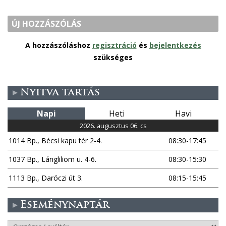
ÚJ HOZZÁSZÓLÁS
A hozzászóláshoz
regisztráció
és
bejelentkezés
szükséges
Nyitva tartás
Napi
Heti
Havi
2026. augusztus 06. cs
1014 Bp., Bécsi kapu tér 2-4.
08:30-17:45
1037 Bp., Lángliliom u. 4-6.
08:30-15:30
1113 Bp., Daróczi út 3.
08:15-15:45
Eseménynaptár