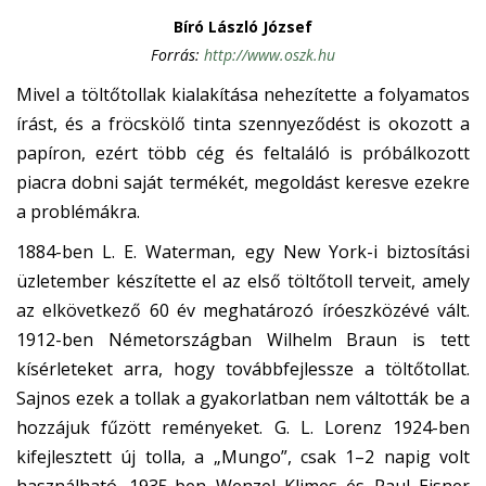
Bíró László József
Forrás:
http://www.oszk.hu
Mivel a töltőtollak kialakítása nehezítette a folyamatos
írást, és a fröcskölő tinta szennyeződést is okozott a
papíron, ezért több cég és feltaláló is próbálkozott
piacra dobni saját termékét, megoldást keresve ezekre
a problémákra.
1884-ben L. E. Waterman, egy New York-i biztosítási
üzletember készítette el az első töltőtoll terveit, amely
az elkövetkező 60 év meghatározó íróeszközévé vált.
1912-ben Németországban Wilhelm Braun is tett
kísérleteket arra, hogy továbbfejlessze a töltőtollat.
Sajnos ezek a tollak a gyakorlatban nem váltották be a
hozzájuk fűzött reményeket. G. L. Lorenz 1924-ben
kifejlesztett új tolla, a „Mungo”, csak 1–2 napig volt