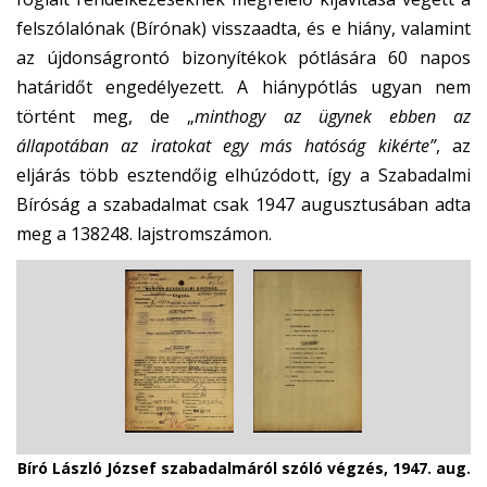
felszólalónak (Bírónak) visszaadta, és e hiány, valamint
az újdonságrontó bizonyítékok pótlására 60 napos
határidőt engedélyezett. A hiánypótlás ugyan nem
történt meg, de „
minthogy az ügynek ebben az
állapotában az iratokat egy más hatóság kikérte”
, az
eljárás több esztendőig elhúzódott, így a Szabadalmi
Bíróság a szabadalmat csak 1947 augusztusában adta
meg a 138248. lajstromszámon.
Bíró László József szabadalmáról szóló végzés, 1947. aug.