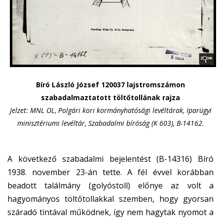
Bíró László József 120037 lajstromszámon
szabadalmaztatott töltőtollának rajza
Jelzet: MNL OL, Polgári kori kormányhatósági levéltárak, Iparügyi
minisztériumi levéltár, Szabadalmi bíróság (K 603), B-14162.
A következő szabadalmi bejelentést (B-14316) Bíró
1938. november 23-án tette. A fél évvel korábban
beadott találmány (golyóstoll) előnye az volt a
hagyományos töltőtollakkal szemben, hogy gyorsan
száradó tintával működnek, így nem hagytak nyomot a