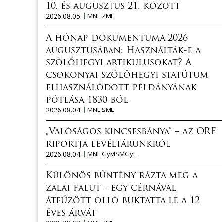
10. és augusztus 21. között
2026.08.05.
MNL ZML
A hónap dokumentuma 2026
augusztusában: Használták-e a
szőlőhegyi artikulusokat? A
csokonyai szőlőhegyi statútum
elhasználódott példányának
pótlása 1830-ból
2026.08.04.
MNL SML
„Valóságos kincsesbánya” – az ORF
riportja levéltárunkról
2026.08.04.
MNL GyMSMGyL
Különös bűntény rázta meg a
zalai falut – egy cérnával
átfűzött olló buktatta le a 12
éves árvát