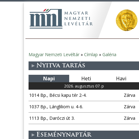
Magyar Nemzeti Levéltár
»
Címlap
»
Galéria
Jelenlegi
Nyitva tartás
hely
Napi
Heti
Havi
2026. augusztus 07. p
1014 Bp., Bécsi kapu tér 2-4.
Zárva
1037 Bp., Lángliliom u. 4-6.
Zárva
1113 Bp., Daróczi út 3.
Zárva
Eseménynaptár