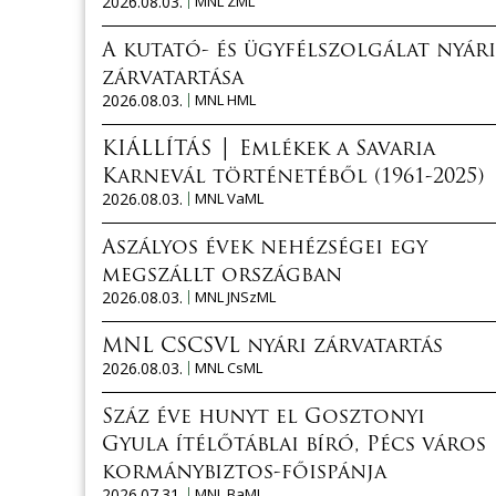
2026.08.03.
MNL ZML
A kutató- és ügyfélszolgálat nyári
zárvatartása
2026.08.03.
MNL HML
KIÁLLÍTÁS │ Emlékek a Savaria
Karnevál történetéből (1961-2025)
2026.08.03.
MNL VaML
Aszályos évek nehézségei egy
megszállt országban
2026.08.03.
MNL JNSzML
MNL CSCSVL nyári zárvatartás
2026.08.03.
MNL CsML
Száz éve hunyt el Gosztonyi
Gyula ítélőtáblai bíró, Pécs város
kormánybiztos-főispánja
2026.07.31.
MNL BaML