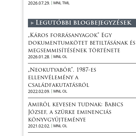
2026.07.29.
MNL TML
Legutóbbi blogbejegyzések
„Káros forrásanyagok” Egy
dokumentumkötet betiltásának és
megsemmisítésének története
2026.01.28.
MNL OL
„Neokutyabőr”. 1987-es
ellenvélemény a
családfakutatásról
2022.02.09.
MNL OL
Amiről kevesen tudnak: Babics
József, a szürke eminenciás
könyvgyűjteménye
2021.02.02.
MNL OL