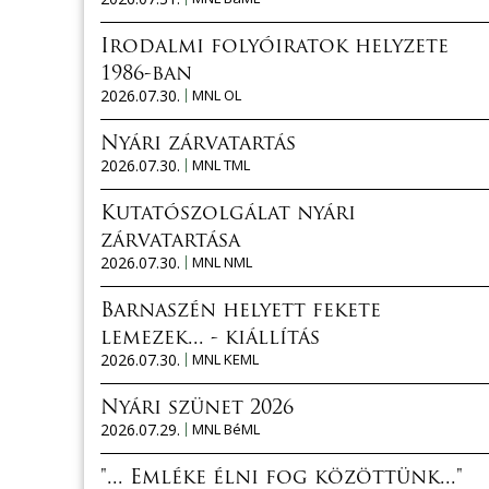
Irodalmi folyóiratok helyzete
1986-ban
2026.07.30.
MNL OL
Nyári zárvatartás
2026.07.30.
MNL TML
Kutatószolgálat nyári
zárvatartása
2026.07.30.
MNL NML
Barnaszén helyett fekete
lemezek... - kiállítás
2026.07.30.
MNL KEML
Nyári szünet 2026
2026.07.29.
MNL BéML
"... Emléke élni fog közöttünk..."