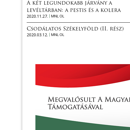
A két legundokabb járvány a
levéltárban: a pestis és a kolera
2020.11.27.
MNL OL
Csodálatos Székelyföld (II. rész)
2020.03.12.
MNL OL