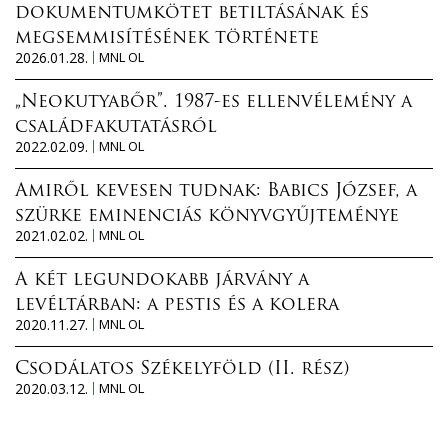
dokumentumkötet betiltásának és
megsemmisítésének története
2026.01.28.
MNL OL
„Neokutyabőr”. 1987-es ellenvélemény a
családfakutatásról
2022.02.09.
MNL OL
Amiről kevesen tudnak: Babics József, a
szürke eminenciás könyvgyűjteménye
2021.02.02.
MNL OL
A két legundokabb járvány a
levéltárban: a pestis és a kolera
2020.11.27.
MNL OL
Csodálatos Székelyföld (II. rész)
2020.03.12.
MNL OL