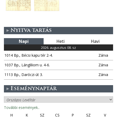
Nyitva tartás
Napi
Heti
Havi
2026. augusztus 08. sz
1014 Bp., Bécsi kapu tér 2-4.
Zárva
1037 Bp., Lángliliom u. 4-6.
Zárva
1113 Bp., Daróczi út 3.
Zárva
Eseménynaptár
További események..
H
K
SZ
CS
P
SZ
V