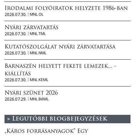
Irodalmi folyóiratok helyzete 1986-ban
2026.07.30.
MNL OL
Nyári zárvatartás
2026.07.30.
MNL TML
Kutatószolgálat nyári zárvatartása
2026.07.30.
MNL NML
Barnaszén helyett fekete lemezek... -
kiállítás
2026.07.30.
MNL KEML
Nyári szünet 2026
2026.07.29.
MNL BéML
Legutóbbi blogbejegyzések
„Káros forrásanyagok” Egy