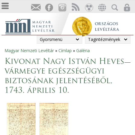
Gyorsmenü
Tagintézmények
Magyar Nemzeti Levéltár
»
Címlap
»
Galéria
Jelenlegi
Kivonat Nagy István Heves
hely
vármegye egészségügyi
biztosának jelentéséből,
1743. április 10.