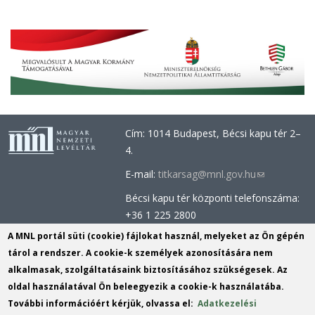
Cím: 1014 Budapest, Bécsi kapu tér 2–
4.
E-mail:
titkarsag@mnl.gov.hu
(link
sends
Bécsi kapu tér központi telefonszáma:
e-
+36 1 225 2800
mail)
Óbudai épület központi telefonszáma:
A MNL portál süti (cookie) fájlokat használ, melyeket az Ön gépén
+36 1 437 0660
tárol a rendszer. A cookie-k személyek azonosítására nem
alkalmasak, szolgáltatásaink biztosításához szükségesek. Az
Információs Iroda (Kutatószolgálat):
oldal használatával Ön beleegyezik a cookie-k használatába.
info@mnl.gov.hu
(link
További információért kérjük, olvassa el:
Adatkezelési
Tel.: +36 1 225 2843, +36 1 225 2844
sends