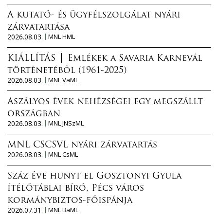
A kutató- és ügyfélszolgálat nyári
zárvatartása
2026.08.03.
MNL HML
KIÁLLÍTÁS │ Emlékek a Savaria Karnevál
történetéből (1961-2025)
2026.08.03.
MNL VaML
Aszályos évek nehézségei egy megszállt
országban
2026.08.03.
MNL JNSzML
MNL CSCSVL nyári zárvatartás
2026.08.03.
MNL CsML
Száz éve hunyt el Gosztonyi Gyula
ítélőtáblai bíró, Pécs város
kormánybiztos-főispánja
2026.07.31.
MNL BaML