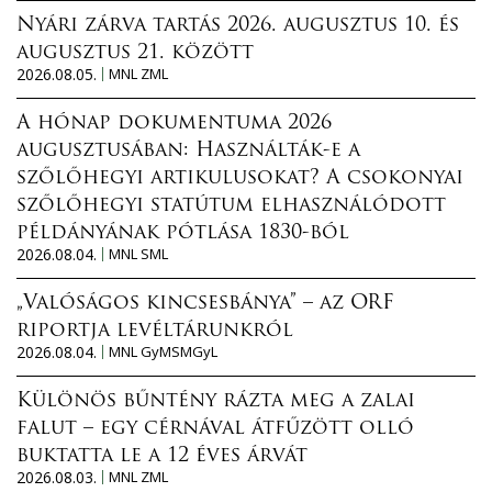
Nyári zárva tartás 2026. augusztus 10. és
augusztus 21. között
2026.08.05.
MNL ZML
A hónap dokumentuma 2026
augusztusában: Használták-e a
szőlőhegyi artikulusokat? A csokonyai
szőlőhegyi statútum elhasználódott
példányának pótlása 1830-ból
2026.08.04.
MNL SML
„Valóságos kincsesbánya” – az ORF
riportja levéltárunkról
2026.08.04.
MNL GyMSMGyL
Különös bűntény rázta meg a zalai
falut – egy cérnával átfűzött olló
buktatta le a 12 éves árvát
2026.08.03.
MNL ZML