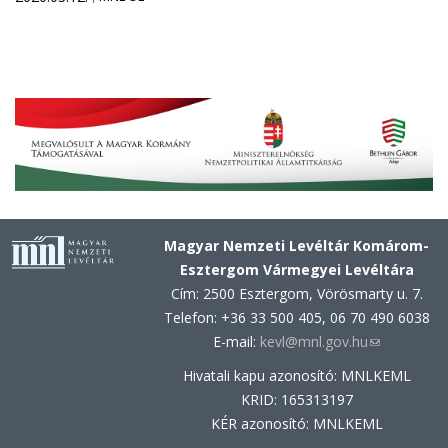
Magyar Nemzeti Levéltár Komárom-
Esztergom Vármegyei Levéltára
Cím: 2500 Esztergom, Vörösmarty u. 7.
Telefon: +36 33 500 405, 06 70 490 6038
E-mail:
kevl@mnl.gov.hu
(link
sends
Hivatali kapu azonosító: MNLKEML
e-
KRID: 165313197
mail)
KÉR azonosító: MNLKEML