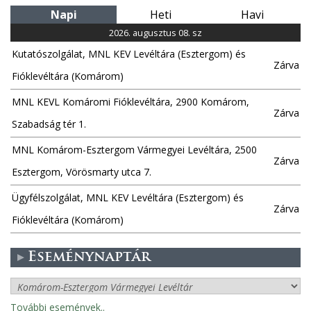
Napi
Heti
Havi
2026. augusztus 08. sz
Kutatószolgálat, MNL KEV Levéltára (Esztergom) és
Zárva
Fióklevéltára (Komárom)
MNL KEVL Komáromi Fióklevéltára, 2900 Komárom,
Zárva
Szabadság tér 1.
MNL Komárom-Esztergom Vármegyei Levéltára, 2500
Zárva
Esztergom, Vörösmarty utca 7.
Ügyfélszolgálat, MNL KEV Levéltára (Esztergom) és
Zárva
Fióklevéltára (Komárom)
Eseménynaptár
További események..