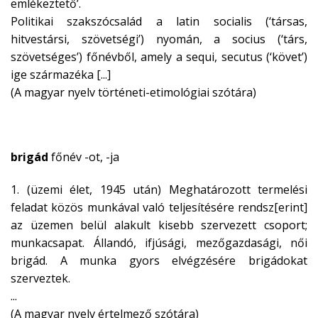
emlékeztető’.
Politikai szakszócsalád a latin socialis (‘társas,
hitvestársi, szövetségi’) nyomán, a socius (‘társ,
szövetséges’) főnévből, amely a sequi, secutus (‘követ’)
ige származéka [...]
(A magyar nyelv történeti-etimológiai szótára)
brigád
főnév -ot, -ja
1. (üzemi élet, 1945 után) Meghatározott termelési
feladat közös munkával való teljesítésére rendsz[erint]
az üzemen belül alakult kisebb szervezett csoport;
munkacsapat. Állandó, ifjúsági, mezőgazdasági, női
brigád. A munka gyors elvégzésére brigádokat
szerveztek.
...
(A magyar nyelv értelmező szótára)