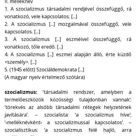
II. melléknév
1. A szocializmus társadalmi rendjével összefüggő, rá
vonatkozó, vele kapcsolatos. [...]
2. A szocializmus [...] mozgalmával összefüggő, vele
kapcsolatos. [...]
3. A szocializmus [...] eszméivel összefüggő, rá
vonatkozó, tőle eredő. [...]
4. A szocializmus [...] eszmei alapján álló, érte küzdő
<személy>. [...]
5. (1945 előtt) Szociáldemokrata [...]
(A magyar nyelv értelmező szótára)
szocializmus:
‘társadalmi rendszer, amelyben a
termelőeszközök közösségi tulajdonban vannak’;
‘törekvés az alsóbb társadalmi rétegek helyzetének
javítására’. – szocialista: ‘a szocializmus híve’;
‘‹melléknévként› a szocializmussal kapcsolatos’. –
szocialisztikus: ‘a szocializmus felé hajló, arra