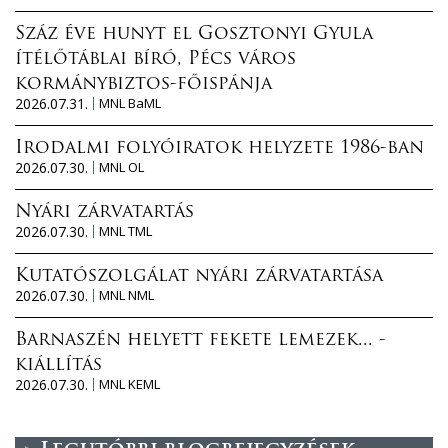
Száz éve hunyt el Gosztonyi Gyula
ítélőtáblai bíró, Pécs város
kormánybiztos-főispánja
2026.07.31.
MNL BaML
Irodalmi folyóiratok helyzete 1986-ban
2026.07.30.
MNL OL
Nyári zárvatartás
2026.07.30.
MNL TML
Kutatószolgálat nyári zárvatartása
2026.07.30.
MNL NML
Barnaszén helyett fekete lemezek... -
kiállítás
2026.07.30.
MNL KEML