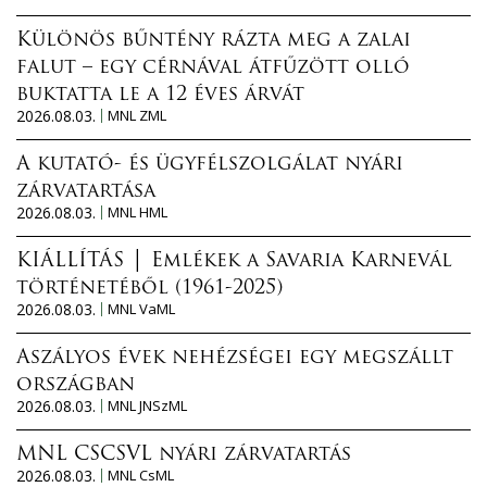
Különös bűntény rázta meg a zalai
falut – egy cérnával átfűzött olló
buktatta le a 12 éves árvát
2026.08.03.
MNL ZML
A kutató- és ügyfélszolgálat nyári
zárvatartása
2026.08.03.
MNL HML
KIÁLLÍTÁS │ Emlékek a Savaria Karnevál
történetéből (1961-2025)
2026.08.03.
MNL VaML
Aszályos évek nehézségei egy megszállt
országban
2026.08.03.
MNL JNSzML
MNL CSCSVL nyári zárvatartás
2026.08.03.
MNL CsML