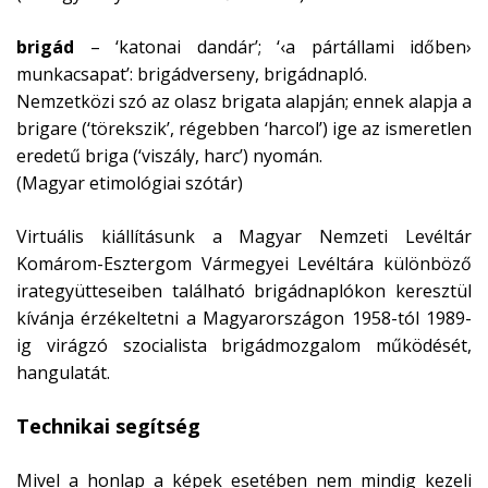
brigád
– ‘katonai dandár’; ‘‹a pártállami időben›
munkacsapat’: brigádverseny, brigádnapló.
Nemzetközi szó az olasz brigata alapján; ennek alapja a
brigare (‘törekszik’, régebben ‘harcol’) ige az ismeretlen
eredetű briga (‘viszály, harc’) nyomán.
(Magyar etimológiai szótár)
Virtuális kiállításunk a Magyar Nemzeti Levéltár
Komárom-Esztergom Vármegyei Levéltára különböző
irategyütteseiben található brigádnaplókon keresztül
kívánja érzékeltetni a Magyarországon 1958-tól 1989-
ig virágzó szocialista brigádmozgalom működését,
hangulatát.
Technikai segítség
Mivel a honlap a képek esetében nem mindig kezeli