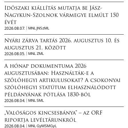
Időszaki kiállítás mutatja be Jász-
Nagykun-Szolnok vármegye elmúlt 150
évét
2026.08.07.
MNL JNSzML
Nyári zárva tartás 2026. augusztus 10. és
augusztus 21. között
2026.08.05.
MNL ZML
A hónap dokumentuma 2026
augusztusában: Használták-e a
szőlőhegyi artikulusokat? A csokonyai
szőlőhegyi statútum elhasználódott
példányának pótlása 1830-ból
2026.08.04.
MNL SML
„Valóságos kincsesbánya” – az ORF
riportja levéltárunkról
2026.08.04.
MNL GyMSMGyL