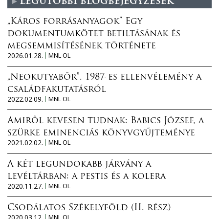
Legutóbbi blogbejegyzések
„Káros forrásanyagok” Egy
dokumentumkötet betiltásának és
megsemmisítésének története
2026.01.28.
MNL OL
„Neokutyabőr”. 1987-es ellenvélemény a
családfakutatásról
2022.02.09.
MNL OL
Amiről kevesen tudnak: Babics József, a
szürke eminenciás könyvgyűjteménye
2021.02.02.
MNL OL
A két legundokabb járvány a
levéltárban: a pestis és a kolera
2020.11.27.
MNL OL
Csodálatos Székelyföld (II. rész)
2020.03.12.
MNL OL