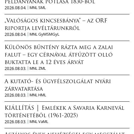
példányának pótlása 1830-ból
2026.08.04.
MNL SML
„Valóságos kincsesbánya” – az ORF
riportja levéltárunkról
2026.08.04.
MNL GyMSMGyL
Különös bűntény rázta meg a zalai
falut – egy cérnával átfűzött olló
buktatta le a 12 éves árvát
2026.08.03.
MNL ZML
A kutató- és ügyfélszolgálat nyári
zárvatartása
2026.08.03.
MNL HML
KIÁLLÍTÁS │ Emlékek a Savaria Karnevál
történetéből (1961-2025)
2026.08.03.
MNL VaML