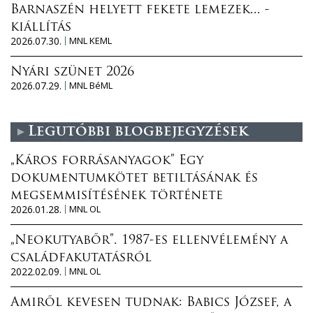
Barnaszén helyett fekete lemezek... -
kiállítás
2026.07.30.
MNL KEML
Nyári szünet 2026
2026.07.29.
MNL BéML
Legutóbbi blogbejegyzések
„Káros forrásanyagok” Egy
dokumentumkötet betiltásának és
megsemmisítésének története
2026.01.28.
MNL OL
„Neokutyabőr”. 1987-es ellenvélemény a
családfakutatásról
2022.02.09.
MNL OL
Amiről kevesen tudnak: Babics József, a