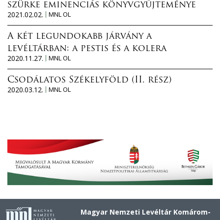
szürke eminenciás könyvgyűjteménye
2021.02.02.
MNL OL
A két legundokabb járvány a
levéltárban: a pestis és a kolera
2020.11.27.
MNL OL
Csodálatos Székelyföld (II. rész)
2020.03.12.
MNL OL
Magyar Nemzeti Levéltár Komárom-