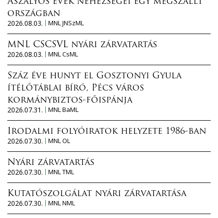
Aszályos évek nehézségei egy megszállt
országban
2026.08.03.
MNL JNSzML
MNL CSCSVL nyári zárvatartás
2026.08.03.
MNL CsML
Száz éve hunyt el Gosztonyi Gyula
ítélőtáblai bíró, Pécs város
kormánybiztos-főispánja
2026.07.31.
MNL BaML
Irodalmi folyóiratok helyzete 1986-ban
2026.07.30.
MNL OL
Nyári zárvatartás
2026.07.30.
MNL TML
Kutatószolgálat nyári zárvatartása
2026.07.30.
MNL NML