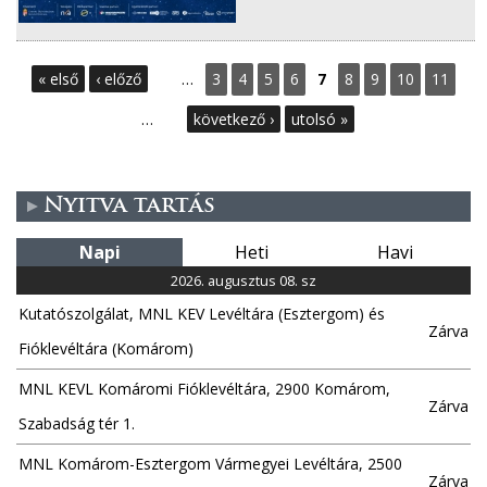
O
« első
‹ előző
…
3
4
5
6
7
8
9
10
11
l
…
következő ›
utolsó »
d
a
Nyitva tartás
l
Napi
Heti
Havi
2026. augusztus 08. sz
a
Kutatószolgálat, MNL KEV Levéltára (Esztergom) és
Zárva
k
Fióklevéltára (Komárom)
MNL KEVL Komáromi Fióklevéltára, 2900 Komárom,
Zárva
Szabadság tér 1.
MNL Komárom-Esztergom Vármegyei Levéltára, 2500
Zárva