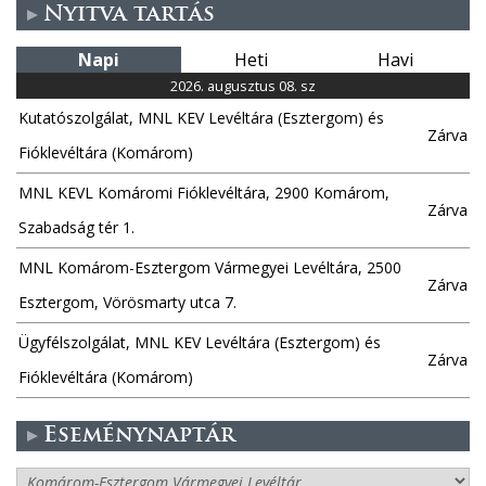
Nyitva tartás
Napi
Heti
Havi
2026. augusztus 08. sz
Kutatószolgálat, MNL KEV Levéltára (Esztergom) és
Zárva
Fióklevéltára (Komárom)
MNL KEVL Komáromi Fióklevéltára, 2900 Komárom,
Zárva
Szabadság tér 1.
MNL Komárom-Esztergom Vármegyei Levéltára, 2500
Zárva
Esztergom, Vörösmarty utca 7.
Ügyfélszolgálat, MNL KEV Levéltára (Esztergom) és
Zárva
Fióklevéltára (Komárom)
Eseménynaptár