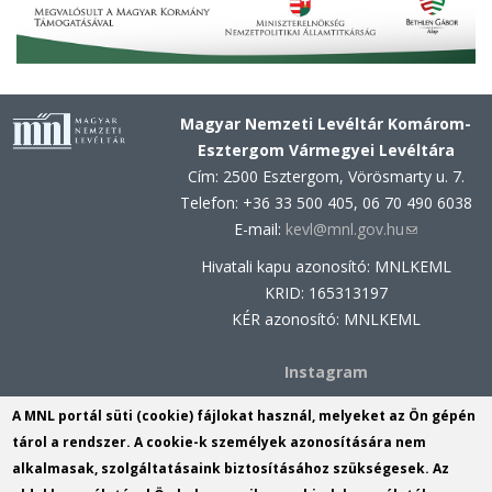
Magyar Nemzeti Levéltár Komárom-
Esztergom Vármegyei Levéltára
Cím: 2500 Esztergom, Vörösmarty u. 7.
Telefon: +36 33 500 405, 06 70 490 6038
E-mail:
kevl@mnl.gov.hu
(link
sends
Hivatali kapu azonosító: MNLKEML
e-
KRID: 165313197
mail)
KÉR azonosító: MNLKEML
Instagram
Facebook
A MNL portál süti (cookie) fájlokat használ, melyeket az Ön gépén
tárol a rendszer. A cookie-k személyek azonosítására nem
MNL Komárom-Esztergom Vármegyei
alkalmasak, szolgáltatásaink biztosításához szükségesek. Az
Levéltárának Komáromi Fióklevéltára