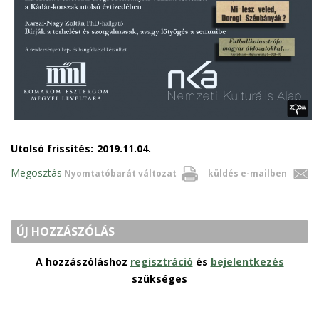
Utolsó frissítés:
2019.11.04.
Megosztás
Nyomtatóbarát változat
küldés e-mailben
ÚJ HOZZÁSZÓLÁS
A hozzászóláshoz
regisztráció
és
bejelentkezés
szükséges