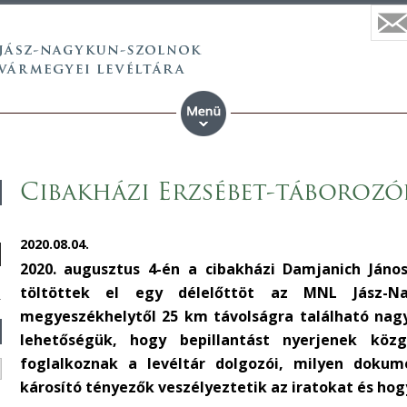
Cibakházi Erzsébet-táborozók
2020.08.04.
2020. augusztus 4-én a cibakházi Damjanich János 
töltöttek el egy délelőttöt az MNL Jász-Na
megyeszékhelytől 25 km távolságra található nagy
lehetőségük, hogy bepillantást nyerjenek közg
foglalkoznak a levéltár dolgozói, milyen doku
károsító tényezők veszélyeztetik az iratokat és ho