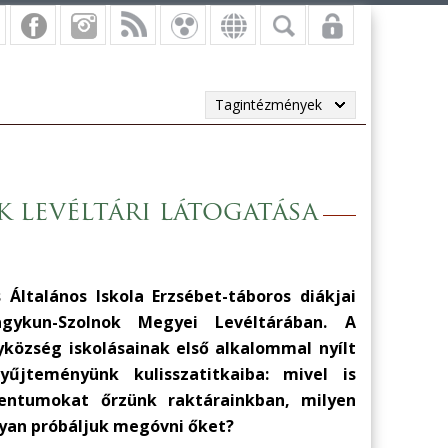
Tagintézmények
 levéltári látogatása
Általános Iskola Erzsébet-táboros diákjai
gykun-Szolnok Megyei Levéltárában. A
község iskolásainak első alkalommal nyílt
yűjteményünk kulisszatitkaiba: mivel is
mentumokat őrzünk raktárainkban, milyen
gyan próbáljuk megóvni őket?