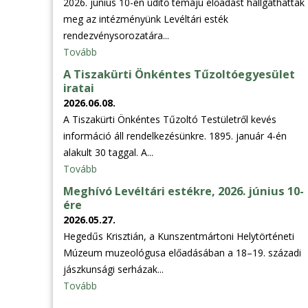
2026. június 10-én üdítő témájú előadást hallgathattak
meg az intézményünk Levéltári esték
rendezvénysorozatára...
Tovább
A Tiszakürti Önkéntes Tűzoltóegyesület
iratai
2026.06.08.
A Tiszakürti Önkéntes Tűzoltó Testületről kevés
információ áll rendelkezésünkre. 1895. január 4-én
alakult 30 taggal. A...
Tovább
Meghívó Levéltári estékre, 2026. június 10-
ére
2026.05.27.
Hegedűs Krisztián, a Kunszentmártoni Helytörténeti
Múzeum muzeológusa előadásában a 18–19. századi
jászkunsági serházak...
Tovább