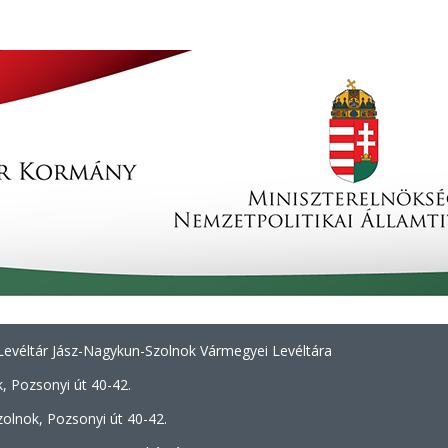
evéltár Jász-Nagykun-Szolnok Vármegyei Levéltára
, Pozsonyi út 40-42.
olnok, Pozsonyi út 40-42.