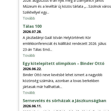
2026. augusztus 6-án nyílt meg a Damjanich János
Múzeum és a levéltár új közös tárlata „…Szolnok város
Székhellyel egy...
Tovább
Tálas 100
2026.07.28.
A jászladányi Gaál István Helytörténeti Kör
emlékkonferenciát és kiállítást rendezett 2026. július
23-án Tálas Ernő...
Tovább
Egy kitelepített olimpikon – Binder Ottó
2026.06.22.
Binder Ottó neve kevésbé lehet ismert a nagyobb
közönség számára, azonban a lovas berkekben
jártasak már hallhattak...
Tovább
Sernevelés és sörházak a Jászkunságban
2026.06.11.