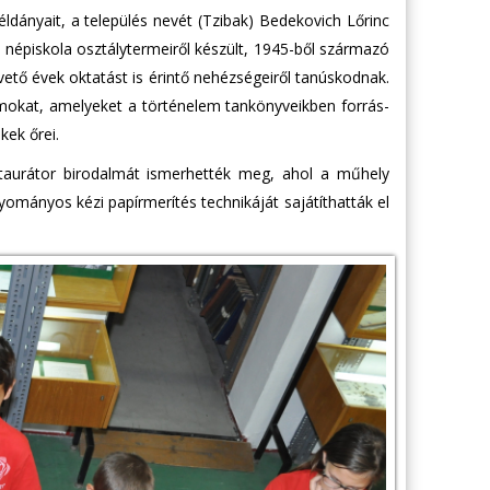
ldányait, a település nevét (Tzibak) Bedekovich Lőrinc
i népiskola osztálytermeiről készült, 1945-ből származó
övető évek oktatást is érintő nehézségeiről tanúskodnak.
mokat, amelyeket a történelem tankönyveikben forrás-
kek őrei.
staurátor birodalmát ismerhették meg, ahol a műhely
mányos kézi papírmerítés technikáját sajátíthatták el