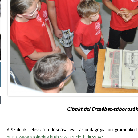
Cibakházi Erzsébet-táborozók
A Szolnok Televízió tudósítása levéltár-pedagógiai programunkról
http://www.szolnoktv.hu/hirek/?article_hid=59345