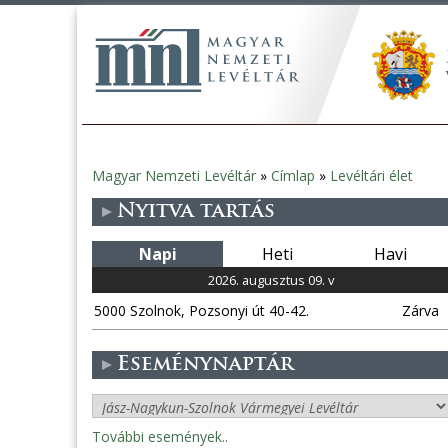
Magyar Nemzeti Levéltár
»
Címlap
»
Levéltári élet
Jelenlegi
Nyitva tartás
hely
Napi
Heti
Havi
2026. augusztus 09. v
5000 Szolnok, Pozsonyi út 40-42.
Zárva
Eseménynaptár
További események..