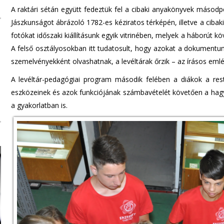
A raktári sétán együtt fedeztük fel a cibaki anyakönyvek másodpé
Jászkunságot ábrázoló 1782-es kéziratos térképén, illetve a cibak
fotókat időszaki kiállításunk egyik vitrinében, melyek a háborút k
A felső osztályosokban itt tudatosult, hogy azokat a dokumentu
szemelvényekként olvashatnak, a levéltárak őrzik – az írásos emlé
A levéltár-pedagógiai program második felében a diákok a re
eszközeinek és azok funkciójának számbavételét követően a hagyo
a gyakorlatban is.