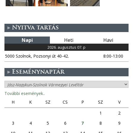
Nyitva tartás
Napi
Heti
Havi
2026. augusztus 07. p
5000 Szolnok, Pozsonyi út 40-42.
8:00-13:00
Eseménynaptár
További események..
H
K
SZ
CS
P
SZ
V
1
2
3
4
5
6
7
8
9