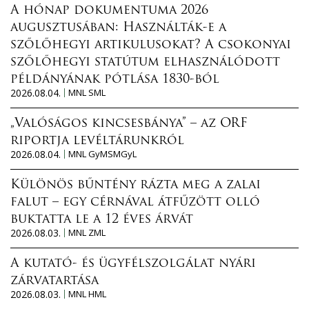
A hónap dokumentuma 2026
augusztusában: Használták-e a
szőlőhegyi artikulusokat? A csokonyai
szőlőhegyi statútum elhasználódott
példányának pótlása 1830-ból
2026.08.04.
MNL SML
„Valóságos kincsesbánya” – az ORF
riportja levéltárunkról
2026.08.04.
MNL GyMSMGyL
Különös bűntény rázta meg a zalai
falut – egy cérnával átfűzött olló
buktatta le a 12 éves árvát
2026.08.03.
MNL ZML
A kutató- és ügyfélszolgálat nyári
zárvatartása
2026.08.03.
MNL HML