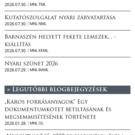
2026.07.30.
MNL TML
Kutatószolgálat nyári zárvatartása
2026.07.30.
MNL NML
Barnaszén helyett fekete lemezek... -
kiállítás
2026.07.30.
MNL KEML
Nyári szünet 2026
2026.07.29.
MNL BéML
Legutóbbi blogbejegyzések
„Káros forrásanyagok” Egy
dokumentumkötet betiltásának és
megsemmisítésének története
2026.01.28.
MNL OL