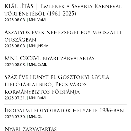
KIÁLLÍTÁS │ Emlékek a Savaria Karnevál
történetéből (1961-2025)
2026.08.03.
MNL VaML
Aszályos évek nehézségei egy megszállt
országban
2026.08.03.
MNL JNSzML
MNL CSCSVL nyári zárvatartás
2026.08.03.
MNL CsML
Száz éve hunyt el Gosztonyi Gyula
ítélőtáblai bíró, Pécs város
kormánybiztos-főispánja
2026.07.31.
MNL BaML
Irodalmi folyóiratok helyzete 1986-ban
2026.07.30.
MNL OL
Nyári zárvatartás