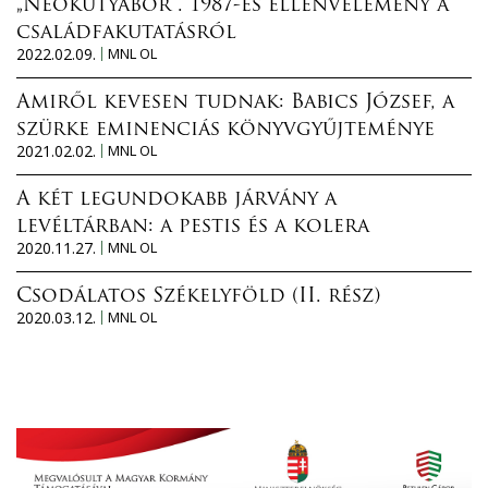
„Neokutyabőr”. 1987-es ellenvélemény a
családfakutatásról
2022.02.09.
MNL OL
Amiről kevesen tudnak: Babics József, a
szürke eminenciás könyvgyűjteménye
2021.02.02.
MNL OL
A két legundokabb járvány a
levéltárban: a pestis és a kolera
2020.11.27.
MNL OL
Csodálatos Székelyföld (II. rész)
2020.03.12.
MNL OL