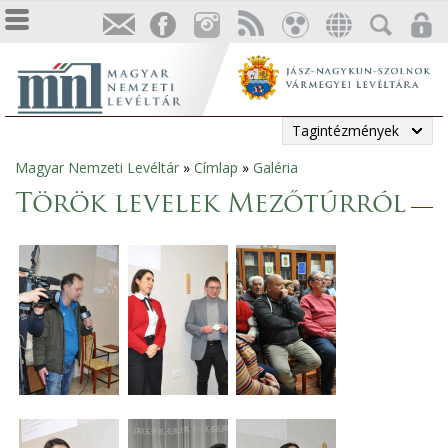
Tagintézmények
Magyar Nemzeti Levéltár
»
Címlap
»
Galéria
Jelenlegi
Török levelek Mezőtúrról
hely