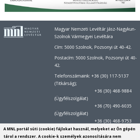
Magyar Nemzeti Levéltár Jász-Nagykun-
Szolnok Vármegyei Levéltára
Cím: 5000 Szolnok, Pozsonyi út 40-42.
Postacím: 5000 Szolnok, Pozsonyi út 40-
42.
Telefonszámaink: +36 (30) 117-5137
(Titkárság);
+36 (30) 468-9884
(Ügyfélszolgálat)
+36 (70) 490-6035
(Ügyfélszolgálat)
+36 (30) 468-9753
(Kutatószolgálat)
A MNL portál süti (cookie) fájlokat használ, melyeket az Ön gépén
tárol a rendszer. A cookie-k személyek azonosítására nem
Titkársági e-mail:
jnszvl@mnl.gov.hu
(link