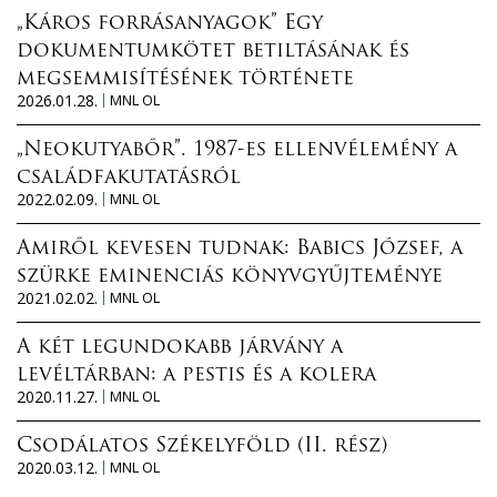
„Káros forrásanyagok” Egy
dokumentumkötet betiltásának és
megsemmisítésének története
2026.01.28.
MNL OL
„Neokutyabőr”. 1987-es ellenvélemény a
családfakutatásról
2022.02.09.
MNL OL
Amiről kevesen tudnak: Babics József, a
szürke eminenciás könyvgyűjteménye
2021.02.02.
MNL OL
A két legundokabb járvány a
levéltárban: a pestis és a kolera
2020.11.27.
MNL OL
Csodálatos Székelyföld (II. rész)
2020.03.12.
MNL OL