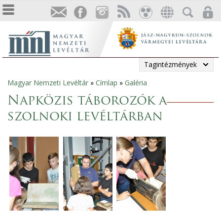
Tagintézmények
Magyar Nemzeti Levéltár
»
Címlap
»
Galéria
Jelenlegi
Napközis táborozók a
hely
szolnoki levéltárban