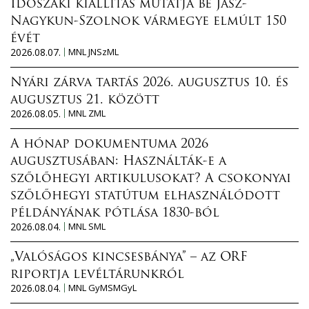
Időszaki kiállítás mutatja be Jász-
Nagykun-Szolnok vármegye elmúlt 150
évét
2026.08.07.
MNL JNSzML
Nyári zárva tartás 2026. augusztus 10. és
augusztus 21. között
2026.08.05.
MNL ZML
A hónap dokumentuma 2026
augusztusában: Használták-e a
szőlőhegyi artikulusokat? A csokonyai
szőlőhegyi statútum elhasználódott
példányának pótlása 1830-ból
2026.08.04.
MNL SML
„Valóságos kincsesbánya” – az ORF
riportja levéltárunkról
2026.08.04.
MNL GyMSMGyL