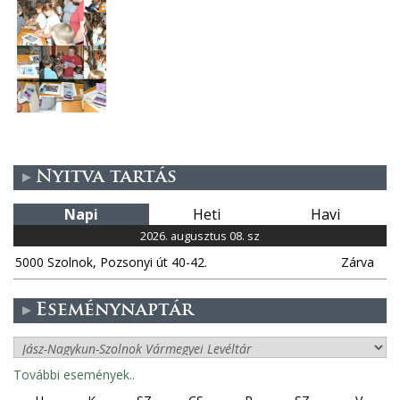
Nyitva tartás
Napi
Heti
Havi
2026. augusztus 08. sz
5000 Szolnok, Pozsonyi út 40-42.
Zárva
Eseménynaptár
További események..