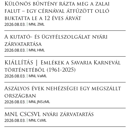
Különös bűntény rázta meg a zalai
falut – egy cérnával átfűzött olló
buktatta le a 12 éves árvát
2026.08.03.
MNL ZML
A kutató- és ügyfélszolgálat nyári
zárvatartása
2026.08.03.
MNL HML
KIÁLLÍTÁS │ Emlékek a Savaria Karnevál
történetéből (1961-2025)
2026.08.03.
MNL VaML
Aszályos évek nehézségei egy megszállt
országban
2026.08.03.
MNL JNSzML
MNL CSCSVL nyári zárvatartás
2026.08.03.
MNL CsML