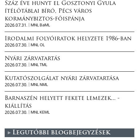
Száz éve hunyt el Gosztonyi Gyula
ítélőtáblai bíró, Pécs város
kormánybiztos-főispánja
2026.07.31.
MNL BaML
Irodalmi folyóiratok helyzete 1986-ban
2026.07.30.
MNL OL
Nyári zárvatartás
2026.07.30.
MNL TML
Kutatószolgálat nyári zárvatartása
2026.07.30.
MNL NML
Barnaszén helyett fekete lemezek... -
kiállítás
2026.07.30.
MNL KEML
Legutóbbi blogbejegyzések