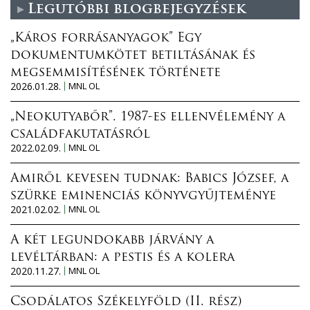
Legutóbbi blogbejegyzések
„Káros forrásanyagok” Egy
dokumentumkötet betiltásának és
megsemmisítésének története
2026.01.28.
MNL OL
„Neokutyabőr”. 1987-es ellenvélemény a
családfakutatásról
2022.02.09.
MNL OL
Amiről kevesen tudnak: Babics József, a
szürke eminenciás könyvgyűjteménye
2021.02.02.
MNL OL
A két legundokabb járvány a
levéltárban: a pestis és a kolera
2020.11.27.
MNL OL
Csodálatos Székelyföld (II. rész)