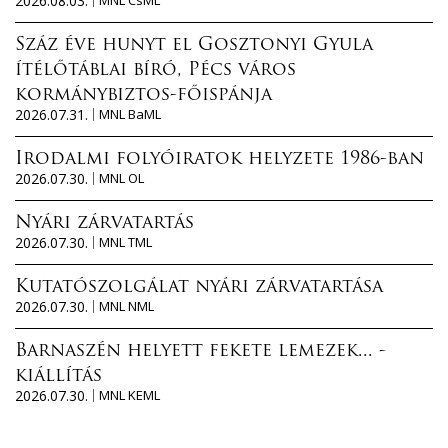
2026.08.03.
Száz éve hunyt el Gosztonyi Gyula
ítélőtáblai bíró, Pécs város
kormánybiztos-főispánja
2026.07.31.
MNL BaML
Irodalmi folyóiratok helyzete 1986-ban
2026.07.30.
MNL OL
Nyári zárvatartás
2026.07.30.
MNL TML
Kutatószolgálat nyári zárvatartása
2026.07.30.
MNL NML
Barnaszén helyett fekete lemezek... -
kiállítás
2026.07.30.
MNL KEML