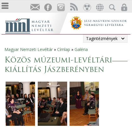
Tagintézmények
Magyar Nemzeti Levéltár
»
Címlap
»
Galéria
Jelenlegi
Közös múzeumi-levéltári
hely
kiállítás Jászberényben