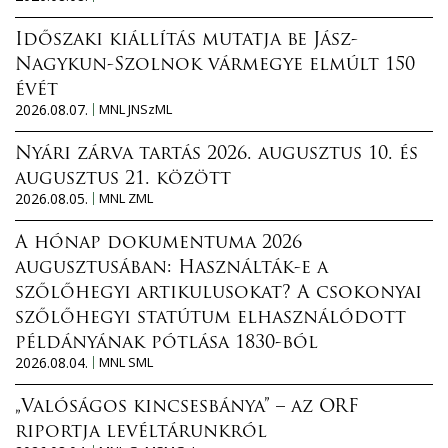
Időszaki kiállítás mutatja be Jász-
Nagykun-Szolnok vármegye elmúlt 150
évét
2026.08.07.
MNL JNSzML
Nyári zárva tartás 2026. augusztus 10. és
augusztus 21. között
2026.08.05.
MNL ZML
A hónap dokumentuma 2026
augusztusában: Használták-e a
szőlőhegyi artikulusokat? A csokonyai
szőlőhegyi statútum elhasználódott
példányának pótlása 1830-ból
2026.08.04.
MNL SML
„Valóságos kincsesbánya” – az ORF
riportja levéltárunkról