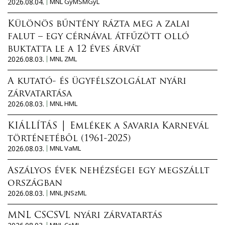
2026.08.04.
MNL GyMSMGyL
Különös bűntény rázta meg a zalai
falut – egy cérnával átfűzött olló
buktatta le a 12 éves árvát
2026.08.03.
MNL ZML
A kutató- és ügyfélszolgálat nyári
zárvatartása
2026.08.03.
MNL HML
KIÁLLÍTÁS │ Emlékek a Savaria Karnevál
történetéből (1961-2025)
2026.08.03.
MNL VaML
Aszályos évek nehézségei egy megszállt
országban
2026.08.03.
MNL JNSzML
MNL CSCSVL nyári zárvatartás
MNL CsML