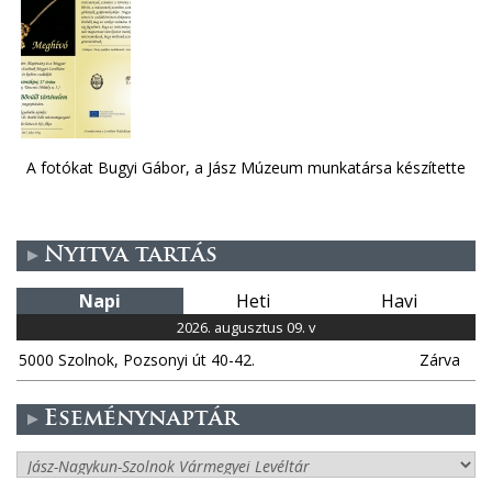
A fotókat Bugyi Gábor, a Jász Múzeum munkatársa készítette
Nyitva tartás
Napi
Heti
Havi
2026. augusztus 09. v
5000 Szolnok, Pozsonyi út 40-42.
Zárva
Eseménynaptár