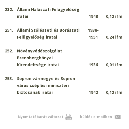
232.
Állami Halászati Felügyelőség
iratai
1948
0,12
ifm
251.
Állami Szőlészeti és Borászati
1938-
Felügyelőség iratai
1951
0,24
ifm
252.
Növényvédőszolgálat
Brennbergbányai
Kirendeltsége iratai
1936
0,01
ifm
253.
Sopron vármegye és Sopron
város cséplési miniszteri
biztosának iratai
1942
0,12
ifm
Nyomtatóbarát változat
küldés e-mailben