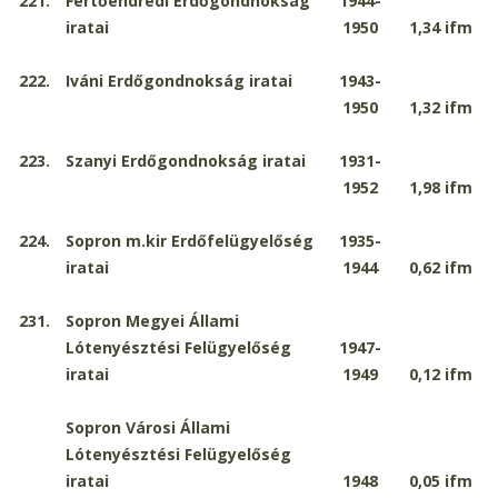
221.
Fertőendrédi Erdőgondnokság
1944-
iratai
1950
1,34
ifm
222.
Iváni Erdőgondnokság iratai
1943-
1950
1,32
ifm
223.
Szanyi Erdőgondnokság iratai
1931-
1952
1,98
ifm
224.
Sopron m.kir Erdőfelügyelőség
1935-
iratai
1944
0,62
ifm
231.
Sopron Megyei Állami
Lótenyésztési Felügyelőség
1947-
iratai
1949
0,12
ifm
Sopron Városi Állami
Lótenyésztési Felügyelőség
iratai
1948
0,05
ifm