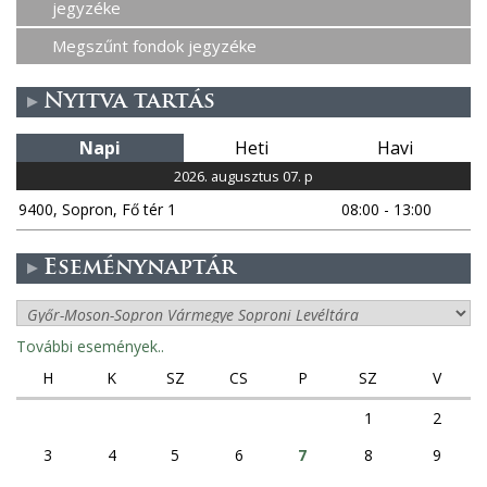
jegyzéke
Megszűnt fondok jegyzéke
Nyitva tartás
Napi
Heti
Havi
2026. augusztus 07. p
9400, Sopron, Fő tér 1
08:00 - 13:00
Eseménynaptár
További események..
H
K
SZ
CS
P
SZ
V
1
2
3
4
5
6
7
8
9