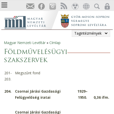
Tagintézmények
Magyar Nemzeti Levéltár
»
Címlap
Jelenlegi
Földművelésügyi
hely
szakszervek
201-
Megszűnt fond
203.
204.
Csornai Járási Gazdasági
1929–
Felügyelőség iratai
1950.
0,36
ifm.
Csornai Járási Gazdasági