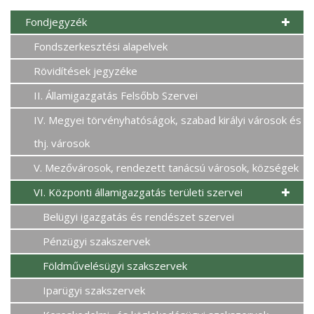
Fondjegyzék
Fondszerkesztési alapelvek
Rövidítések jegyzéke
II. Államigazgatás Felsőbb Szervei
IV. Megyei törvényhatóságok, szabad királyi városok és
thj. városok
V. Mezővárosok, rendezett tanácsú városok, községek
VI. Központi államigazgatás területi szervei
Belügyi igazgatás és rendészet szervei
Pénzügyi szakszervek
Földművelésügyi szakszervek
Iparügyi szakszervek