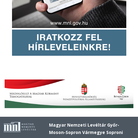
Magyar Nemzeti Levéltár Győr-
Moson-Sopron Vármegye Soproni