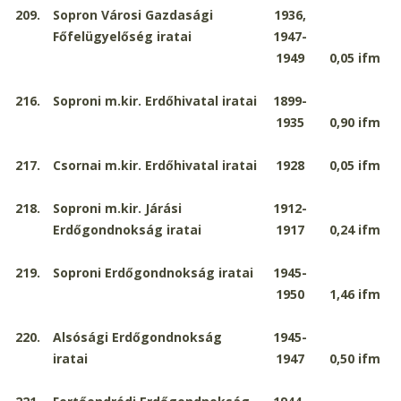
209.
Sopron Városi Gazdasági
1936,
Főfelügyelőség iratai
1947-
1949
0,05
ifm
216.
Soproni m.kir. Erdőhivatal iratai
1899-
1935
0,90
ifm
217.
Csornai m.kir. Erdőhivatal iratai
1928
0,05
ifm
218.
Soproni m.kir. Járási
1912-
Erdőgondnokság iratai
1917
0,24
ifm
219.
Soproni Erdőgondnokság iratai
1945-
1950
1,46
ifm
220.
Alsósági Erdőgondnokság
1945-
iratai
1947
0,50
ifm