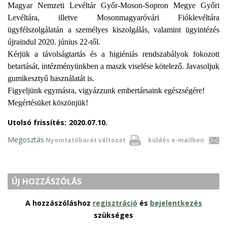
Magyar Nemzeti Levéltár Győr-Moson-Sopron Megye Győri
Levéltára, illetve Mosonmagyaróvári Fióklevéltára
ügyfélszolgálatán a személyes kiszolgálás, valamint ügyintézés
újraindul 2020. június 22-től.
Kérjük a távolságtartás és a higiéniás rendszabályok fokozott
betartását, intézményünkben a maszk viselése kötelező. Javasoljuk
gumikesztyű használatát is.
Figyeljünk egymásra, vigyázzunk embertársaink egészségére!
Megértésüket köszönjük!
Utolsó frissítés:
2020.07.10.
Megosztás
Nyomtatóbarát változat
küldés e-mailben
ÚJ HOZZÁSZÓLÁS
A hozzászóláshoz
regisztráció
és
bejelentkezés
szükséges