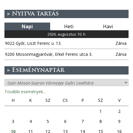
Nyitva tartás
Napi
Heti
Havi
2026. augusztus 10. h
9022 Győr, Liszt Ferenc u. 13.
Zárva
9200 Mosonmagyaróvár, Erkel Ferenc utca 3.
Zárva
Eseménynaptár
További események..
H
K
SZ
CS
P
SZ
V
1
2
3
4
5
6
7
8
9
10
11
12
13
14
15
16