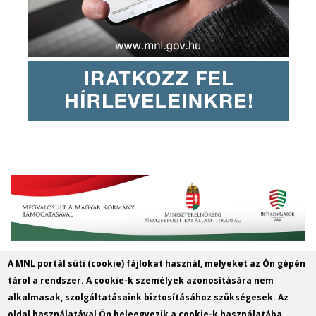
A MNL portál süti (cookie) fájlokat használ, melyeket az Ön gépén
Magyar Nemzeti Levéltár Győr-Moson-
tárol a rendszer. A cookie-k személyek azonosítására nem
Sopron Vármegye Győri Levéltára
alkalmasak, szolgáltatásaink biztosításához szükségesek. Az
oldal használatával Ön beleegyezik a cookie-k használatába.