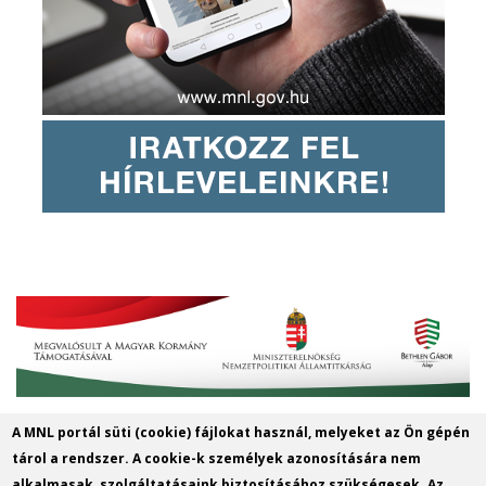
A MNL portál süti (cookie) fájlokat használ, melyeket az Ön gépén
Magyar Nemzeti Levéltár Győr-Moson-
tárol a rendszer. A cookie-k személyek azonosítására nem
Sopron Vármegye Győri Levéltára
alkalmasak, szolgáltatásaink biztosításához szükségesek. Az