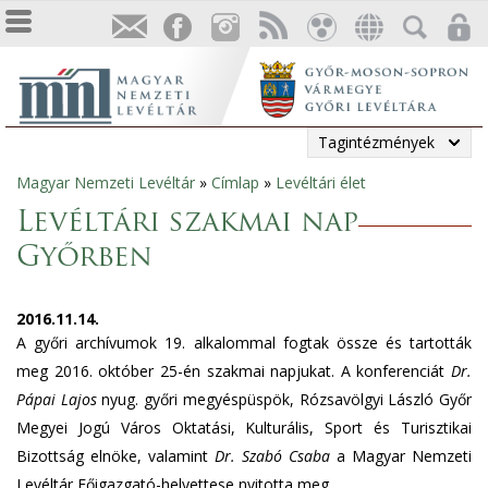
Tagintézmények
Magyar Nemzeti Levéltár
»
Címlap
»
Levéltári élet
Jelenlegi
Levéltári szakmai nap
hely
Győrben
2016.11.14.
A győri archívumok 19. alkalommal fogtak össze és tartották
meg 2016. október 25-én szakmai napjukat. A konferenciát
Dr.
Pápai Lajos
nyug. győri megyéspüspök, Rózsavölgyi László Győr
Megyei Jogú Város Oktatási, Kulturális, Sport és Turisztikai
Bizottság elnöke, valamint
Dr. Szabó Csaba
a Magyar Nemzeti
Levéltár Főigazgató-helyettese nyitotta meg.