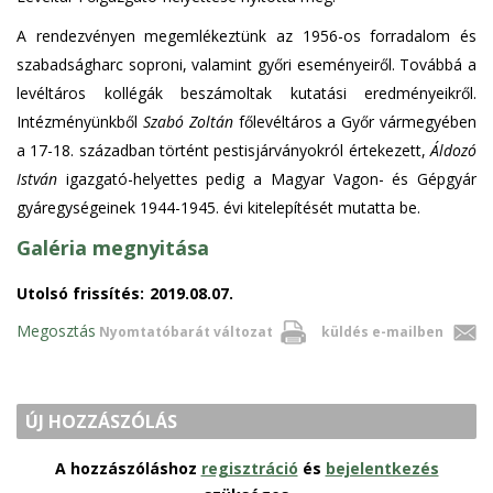
A rendezvényen megemlékeztünk az 1956-os forradalom és
szabadságharc soproni, valamint győri eseményeiről. Továbbá a
levéltáros kollégák beszámoltak kutatási eredményeikről.
Intézményünkből
Szabó Zoltán
főlevéltáros a Győr vármegyében
a 17-18. században történt pestisjárványokról értekezett,
Áldozó
István
igazgató-helyettes pedig a Magyar Vagon- és Gépgyár
gyáregységeinek 1944-1945. évi kitelepítését mutatta be.
Galéria megnyitása
Utolsó frissítés:
2019.08.07.
Megosztás
Nyomtatóbarát változat
küldés e-mailben
ÚJ HOZZÁSZÓLÁS
A hozzászóláshoz
regisztráció
és
bejelentkezés