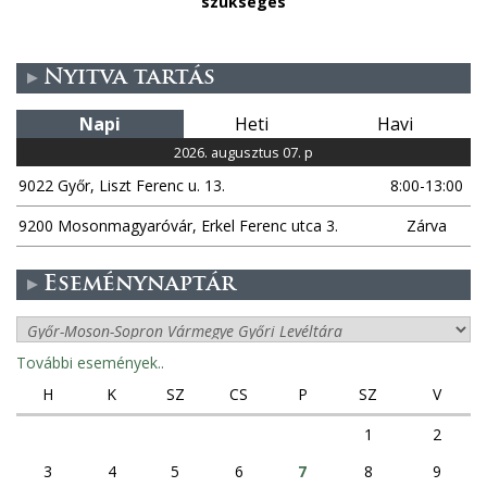
szükséges
Nyitva tartás
Napi
Heti
Havi
2026. augusztus 07. p
9022 Győr, Liszt Ferenc u. 13.
8:00-13:00
9200 Mosonmagyaróvár, Erkel Ferenc utca 3.
Zárva
Eseménynaptár
További események..
H
K
SZ
CS
P
SZ
V
1
2
3
4
5
6
7
8
9