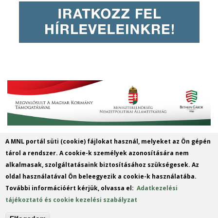
A MNL portál süti (cookie) fájlokat használ, melyeket az Ön gépén
Magyar Nemzeti Levéltár Győr-Moson-
tárol a rendszer. A cookie-k személyek azonosítására nem
Sopron Vármegye Győri Levéltára
alkalmasak, szolgáltatásaink biztosításához szükségesek. Az
oldal használatával Ön beleegyezik a cookie-k használatába.
9022 Győr, Liszt Ferenc u. 13.
További információért kérjük, olvassa el:
Adatkezelési
Telefon: +36 96 312424
tájékoztató és cookie kezelési szabályzat
E-mail: gymsmgyl@mnl.gov.hu