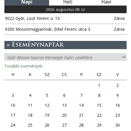
Napi
Heti
Havi
2026. augusztus 08. sz
9022 Győr, Liszt Ferenc u. 13.
Zárva
9200 Mosonmagyaróvár, Erkel Ferenc utca 3.
Zárva
Eseménynaptár
További események..
H
K
SZ
CS
P
SZ
V
1
2
3
4
5
6
7
8
9
10
11
12
13
14
15
16
17
18
19
20
21
22
23
24
25
26
27
28
29
30