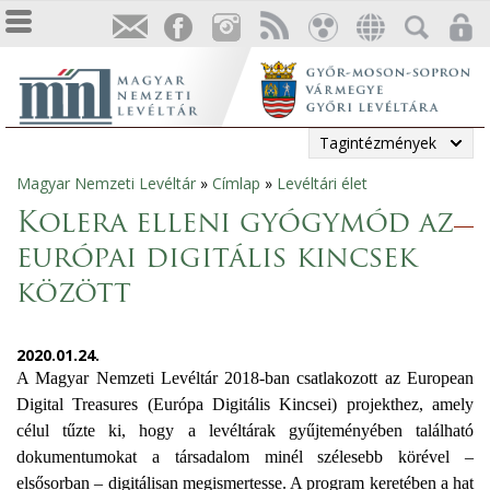
Tagintézmények
Magyar Nemzeti Levéltár
»
Címlap
»
Levéltári élet
Jelenlegi
Kolera elleni gyógymód az
hely
európai digitális kincsek
között
2020.01.24.
A Magyar Nemzeti Levéltár 2018-ban csatlakozott az European
Digital Treasures (Európa Digitális Kincsei) projekthez, amely
célul tűzte ki, hogy a levéltárak gyűjteményében található
dokumentumokat a társadalom minél szélesebb körével –
elsősorban – digitálisan megismertesse. A program keretében a hat