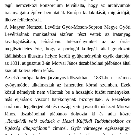
tagú nemzetközi konzorcium felvállalta, hogy az archívumok
iratanyagaira építve bemutatják Európa kialakulását, migrációját,
illetve felfedezéseit.
A Magyar Nemzeti Levéltár Győr-Moson-Sopron Megye Győri
Levéltárának munkatársai aktívan részt vettek az iratanyag
kiválogatásában, leírásában. Intézményünket az az óriási
megtiszteltetés érte, hogy a portugál kollégák által gondozott
kiállításban illusztris helyre került gyűjteményünk egyik darabja,
az 1831. augusztus 3-án Morvai János tiszabábolnai plébános által
kiadott kolera elleni leírás.
Az első európai kolerajárványos időszakban – 1831-ben – számos
gyógymódot alkalmaztak az ismeretlen kórral szemben. Ezek
közül némelyek nem váltották be a hozzájuk fűzött reményeket,
más eljárások viszont hatékonynak bizonyultak. A kezelések
sorában a legelterjedtebb és országszerte javasolt módszert Morvai
János, tiszabábolnai plébános dolgozta ki és adta közre
„Rendkívül való toldalék a Hazai Külföldi Tudósításokhoz az
Egésség állapotjában”
címmel. Győr vármegye egészségügyi