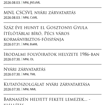
2026.08.03.
MNL JNSzML
MNL CSCSVL nyári zárvatartás
2026.08.03.
MNL CsML
Száz éve hunyt el Gosztonyi Gyula
ítélőtáblai bíró, Pécs város
kormánybiztos-főispánja
2026.07.31.
MNL BaML
Irodalmi folyóiratok helyzete 1986-ban
2026.07.30.
MNL OL
Nyári zárvatartás
2026.07.30.
MNL TML
Kutatószolgálat nyári zárvatartása
2026.07.30.
MNL NML
Barnaszén helyett fekete lemezek... -