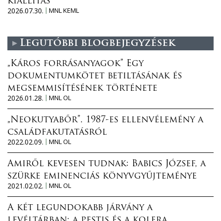
kiállítás
2026.07.30.
MNL KEML
Legutóbbi blogbejegyzések
„Káros forrásanyagok” Egy
dokumentumkötet betiltásának és
megsemmisítésének története
2026.01.28.
MNL OL
„Neokutyabőr”. 1987-es ellenvélemény a
családfakutatásról
2022.02.09.
MNL OL
Amiről kevesen tudnak: Babics József, a
szürke eminenciás könyvgyűjteménye
2021.02.02.
MNL OL
A két legundokabb járvány a
levéltárban: a pestis és a kolera