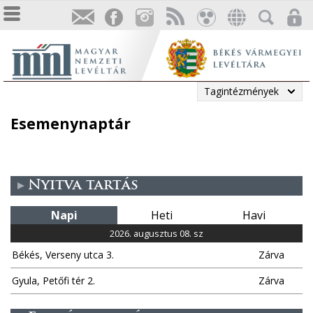
Tagintézmények
Esemenynaptár
Nyitva tartás
Napi
Heti
Havi
2026. augusztus 08. sz
Békés, Verseny utca 3.
Zárva
Gyula, Petőfi tér 2.
Zárva