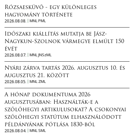
Rózsaesküvő - egy különleges
hagyomány története
2026.08.08.
MNL PML
Időszaki kiállítás mutatja be Jász-
Nagykun-Szolnok vármegye elmúlt 150
évét
2026.08.07.
MNL JNSzML
Nyári zárva tartás 2026. augusztus 10. és
augusztus 21. között
2026.08.05.
MNL ZML
A hónap dokumentuma 2026
augusztusában: Használták-e a
szőlőhegyi artikulusokat? A csokonyai
szőlőhegyi statútum elhasználódott
példányának pótlása 1830-ból
2026.08.04.
MNL SML