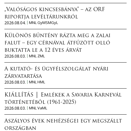
„Valóságos kincsesbánya” – az ORF
riportja levéltárunkról
2026.08.04.
MNL GyMSMGyL
Különös bűntény rázta meg a zalai
falut – egy cérnával átfűzött olló
buktatta le a 12 éves árvát
2026.08.03.
MNL ZML
A kutató- és ügyfélszolgálat nyári
zárvatartása
2026.08.03.
MNL HML
KIÁLLÍTÁS │ Emlékek a Savaria Karnevál
történetéből (1961-2025)
2026.08.03.
MNL VaML
Aszályos évek nehézségei egy megszállt
országban