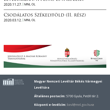
2020.11.27.
MNL OL
Csodálatos Székelyföld (II. rész)
2020.03.12.
MNL OL
Magyar Nemzeti Levéltár Békés Vármegyei
Levéltára
Általános postacím:
5700 Gyula, Petőfi tér 2.
(link
Központi e-levélcím:
bevl@mnl.gov.hu