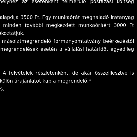
elyhez az esetenként felmerülő postázási költség
si alapdíja 3500 Ft. Egy munkaórát meghaladó iratanyag
tén minden további megkezdett munkaóráért 3000 Ft
koztatjuk.
(a másolatmegrendelő formanyomtatvány beérkezéstől
megrendelések esetén a vállalási határidőt egyedileg
 felvételek részletenként, de akár összeillesztve is
külön árajánlatot kap a megrendelő.*
%.