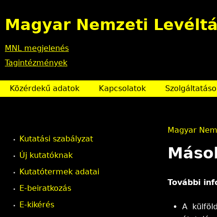
Magyar Nemzeti Levéltá
MNL megjelenés
Tagintézmények
Közérdekű adatok
Kapcsolatok
Szolgáltatáso
Magyar Nemz
Kutatási szabályzat
J
Másol
Új kutatóknak
e
Kutatótermek adatai
További in
l
E-beiratkozás
E-kikérés
A külföl
e