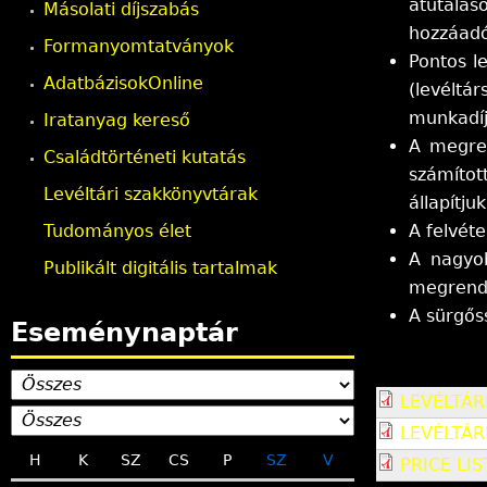
átutalá
Másolati díjszabás
hozzáadó
n
Formanyomtatványok
Pontos l
AdatbázisokOnline
l
(levélt
munkadíja
Iratanyag kereső
e
A megren
Családtörténeti kutatás
számítot
g
Levéltári szakkönyvtárak
állapítju
A felvét
Tudományos élet
i
A nagyob
Publikált digitális tartalmak
megrende
h
A sürgős
Eseménynaptár
e
LEVÉLTÁR
l
LEVÉLTÁR
y
H
K
SZ
CS
P
SZ
V
PRICE LI