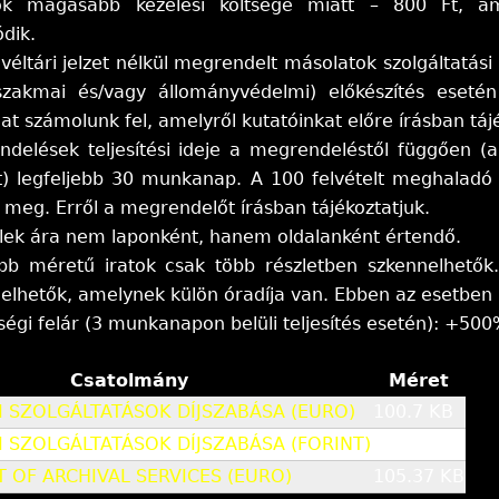
sok magasabb kezelési költsége miatt – 800 Ft, am
dik.
evéltári jelzet nélkül megrendelt másolatok szolgáltatá
árszakmai és/vagy állományvédelmi) előkészítés ese
t számolunk fel, amelyről kutatóinkat előre írásban tájé
delések teljesítési ideje a megrendeléstől függően 
t) legfeljebb 30 munkanap. A 100 felvételt meghaladó 
k meg. Erről a megrendelőt írásban tájékoztatjuk.
elek ára nem laponként, hanem oldalanként értendő.
b méretű iratok csak több részletben szkennelhetők. A
lhetők, amelynek külön óradíja van. Ebben az esetben 
ségi felár (3 munkanapon belüli teljesítés esetén): +500
Csatolmány
Méret
I SZOLGÁLTATÁSOK DÍJSZABÁSA (EURO)
100.7 KB
I SZOLGÁLTATÁSOK DÍJSZABÁSA (FORINT)
100.74 KB
ST OF ARCHIVAL SERVICES (EURO)
105.37 KB