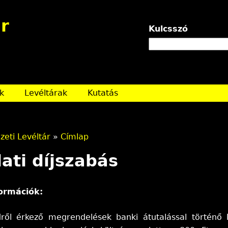
Jump to navigation
r
Kulcsszó
k
Levéltárak
Kutatás
eti Levéltár
»
Címlap
ati díjszabás
formációk:
dről érkező megrendelések banki átutalással történő k