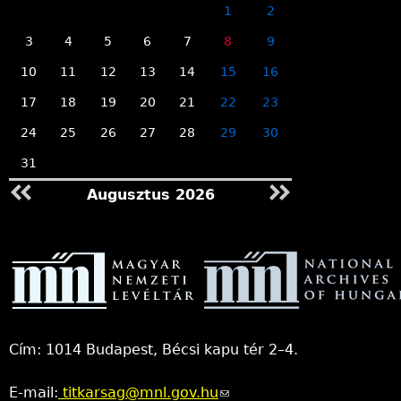
1
2
3
4
5
6
7
8
9
10
11
12
13
14
15
16
17
18
19
20
21
22
23
24
25
26
27
28
29
30
31
Augusztus 2026
Cím: 1014 Budapest, Bécsi kapu tér 2–4.
E-mail:
titkarsag@mnl.gov.hu
(link