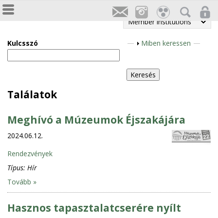
Member institutions
Kulcsszó
S
Miben keressen
h
o
w
Találatok
Meghívó a Múzeumok Éjszakájára
2024.06.12.
Rendezvények
Típus:
Hír
Tovább »
Hasznos tapasztalatcserére nyílt