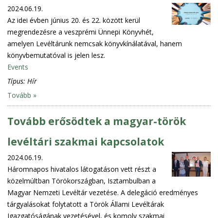
2024.06.19.
Az idei évben június 20. és 22. között kerül
megrendezésre a veszprémi Ünnepi Könyvhét,
amelyen Levéltárunk nemcsak könyvkínálatával, hanem
könyvbemutatóval is jelen lesz.
Events
Típus:
Hír
Tovább »
Tovább erősödtek a magyar-török
levéltári szakmai kapcsolatok
2024.06.19.
Háromnapos hivatalos látogatáson vett részt a
közelmúltban Törökországban, Isztambulban a
Magyar Nemzeti Levéltár vezetése. A delegáció eredményes
tárgyalásokat folytatott a Török Állami Levéltárak
Igazgatóságának vezetésével, és komoly szakmai