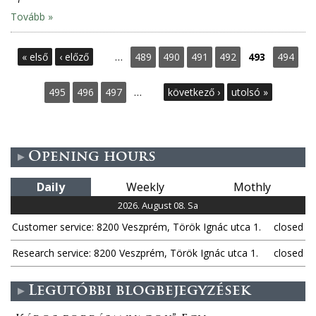
Tovább »
P
« első
‹ előző
…
489
490
491
492
493
494
a
495
496
497
…
következő ›
utolsó »
g
e
Opening hours
s
Daily
Weekly
Mothly
2026. August 08. Sa
Customer service: 8200 Veszprém, Török Ignác utca 1.
closed
Research service: 8200 Veszprém, Török Ignác utca 1.
closed
Legutóbbi blogbejegyzések