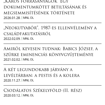
„Káros forrásanyagok” Egy
dokumentumkötet betiltásának és
megsemmisítésének története
2026.01.28.
MNL OL
„Neokutyabőr”. 1987-es ellenvélemény a
családfakutatásról
2022.02.09.
MNL OL
Amiről kevesen tudnak: Babics József, a
szürke eminenciás könyvgyűjteménye
2021.02.02.
MNL OL
A két legundokabb járvány a
levéltárban: a pestis és a kolera
2020.11.27.
MNL OL
Csodálatos Székelyföld (II. rész)
2020.03.12.
MNL OL