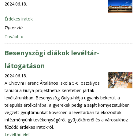
2024.06.18.
Érdekes iratok
Típus:
Hír
Tovább »
Besenyszögi diákok levéltár-
látogatáson
2024.06.18.
A Chiovini Ferenc Általános Iskola 5-6. osztályos
tanulói a Gulya-projekthetük keretében jártak
levéltárunkban. Besenyszög Gulya-hídja ugyanis bekerült a
település értéktárába, a gyerekek pedig a saját környezetükben
végzett gyűjtőmunkát követően a levéltárban tájékozódtak
intézményünk tevékenységéről, gyűjtőköréről és a városukhoz
fűződő érdekes iratokról.
Levéltári élet