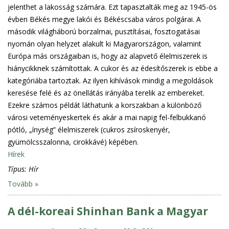
jelenthet a lakosság számára. Ezt tapasztalták meg az 1945-ös
évben Békés megye lakói és Békéscsaba város polgárai. A
második világháború borzalmai, pusztításai, fosztogatásai
nyomán olyan helyzet alakult ki Magyarországon, valamint
Európa más országaiban is, hogy az alapvető élelmiszerek is
hiánycikknek számítottak. A cukor és az édesítőszerek is ebbe a
kategóriába tartoztak. Az ilyen kihívások mindig a megoldások
keresése felé és az önellátás irányába terelik az embereket.
Ezekre számos példát láthatunk a korszakban a különböző
városi veteményeskertek és akár a mai napig fel-felbukkanó
pótló, „ínység” élelmiszerek (cukros zsíroskenyér,
gyümölcsszalonna, cirokkávé) képében.
Hírek
Típus:
Hír
Tovább »
A dél-koreai Shinhan Bank a Magyar