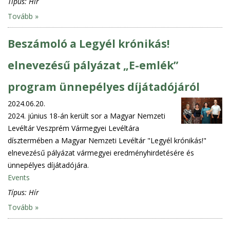
Típus:
Hír
Tovább »
Beszámoló a Legyél krónikás!
elnevezésű pályázat „E-emlék”
program ünnepélyes díjátadójáról
2024.06.20.
2024. június 18-án került sor a Magyar Nemzeti
Levéltár Veszprém Vármegyei Levéltára
dísztermében a Magyar Nemzeti Levéltár "Legyél krónikás!"
elnevezésű pályázat vármegyei eredményhirdetésére és
ünnepélyes díjátadójára.
Events
Típus:
Hír
Tovább »