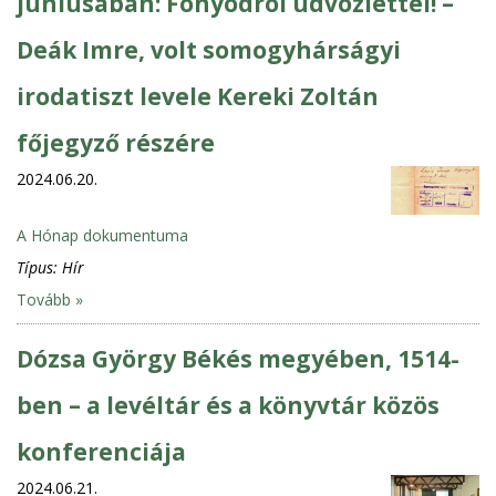
júniusában: Fonyódról üdvözlettel! –
Deák Imre, volt somogyhárságyi
irodatiszt levele Kereki Zoltán
főjegyző részére
2024.06.20.
A Hónap dokumentuma
Típus:
Hír
Tovább »
Dózsa György Békés megyében, 1514-
ben – a levéltár és a könyvtár közös
konferenciája
2024.06.21.