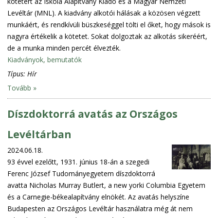
kötetért az Iskola Alapítvány Kiadó és a Magyar Nemzeti
Levéltár (MNL). A kiadvány alkotói hálásak a közösen végzett
munkáért, és rendkívüli büszkeséggel tölti el őket, hogy mások is
nagyra értékelik a kötetet. Sokat dolgoztak az alkotás sikeréért,
de a munka minden percét élvezték.
Kiadványok, bemutatók
Típus:
Hír
Tovább »
Díszdoktorrá avatás az Országos
Levéltárban
2024.06.18.
93 évvel ezelőtt, 1931. június 18-án a szegedi
Ferenc József Tudományegyetem díszdoktorrá
avatta Nicholas Murray Butlert, a new yorki Columbia Egyetem
és a Carnegie-békealapítvány elnökét. Az avatás helyszíne
Budapesten az Országos Levéltár használatra még át nem