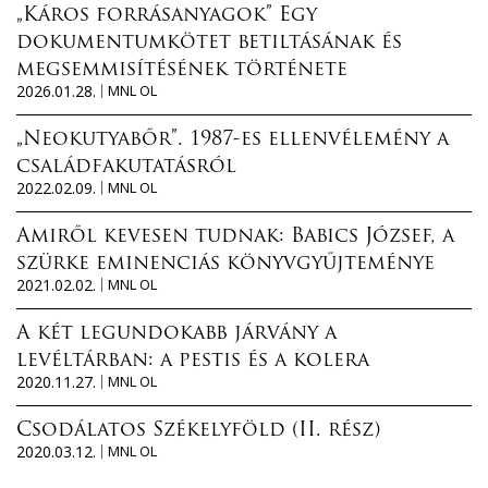
„Káros forrásanyagok” Egy
dokumentumkötet betiltásának és
megsemmisítésének története
2026.01.28.
MNL OL
„Neokutyabőr”. 1987-es ellenvélemény a
családfakutatásról
2022.02.09.
MNL OL
Amiről kevesen tudnak: Babics József, a
szürke eminenciás könyvgyűjteménye
2021.02.02.
MNL OL
A két legundokabb járvány a
levéltárban: a pestis és a kolera
2020.11.27.
MNL OL
Csodálatos Székelyföld (II. rész)
2020.03.12.
MNL OL