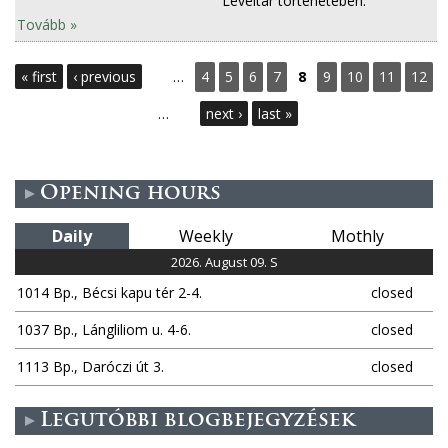
Levéltár történetében.
Tovább »
P
« first
‹ previous
…
4
5
6
7
8
9
10
11
12
a
…
next ›
last »
g
e
Opening hours
s
Daily
Weekly
Mothly
2026. August 09. S
1014 Bp., Bécsi kapu tér 2-4.
closed
1037 Bp., Lángliliom u. 4-6.
closed
1113 Bp., Daróczi út 3.
closed
Legutóbbi blogbejegyzések