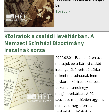
be.
Tovább »
Köziratok a családi levéltárban. A
Nemzeti Színházi Bizottmány
iratainak sorsa
2022.02.01.
Ezen a héten azt
mutatjuk be a Károlyi család
iratanyagából vett példákkal,
miként maradhatnak fenn
egykoron köziratnak tartott
dokumentumok egy
magánlevéltárban. A 20.
századot megelőzően ugyanis
nem volt még kiforrott
gyakorlata a köziratok