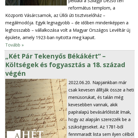
például a Szilágyi Dezső téri
református templom, a
Központi Vásárcsarnok, az Üllői úti tisztviselőház –
megálmodója. Egyik legnagyobb – de időben mindenképpen a
leghosszabb – vállalkozása volt a Magyar Országos Levéltár új
épülete, amely 1923-ban nyitotta meg kapuit.
Tovább »
„Két Pár Tekenyős Békákért” –
Költségek és fogyasztás a 18. század
végén
2022.06.20.
Napjainkban már
csak kevesen állítják össze a heti
menüsorukat, és talán még
kevesebben vannak, akik
papíralapú bevásárlólistát írnak,
hogy az alapján szerezzék be a
szükségeseket. Az 1781-ből
fennmaradt lista sem ilyen célból