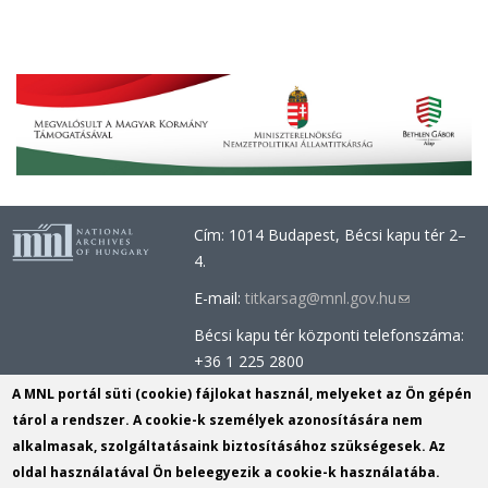
Cím: 1014 Budapest, Bécsi kapu tér 2–
4.
E-mail:
titkarsag@mnl.gov.hu
(link
sends
Bécsi kapu tér központi telefonszáma:
e-
+36 1 225 2800
mail)
Óbudai épület központi telefonszáma:
A MNL portál süti (cookie) fájlokat használ, melyeket az Ön gépén
+36 1 437 0660
tárol a rendszer. A cookie-k személyek azonosítására nem
alkalmasak, szolgáltatásaink biztosításához szükségesek. Az
Információs Iroda (Kutatószolgálat):
oldal használatával Ön beleegyezik a cookie-k használatába.
info@mnl.gov.hu
(link