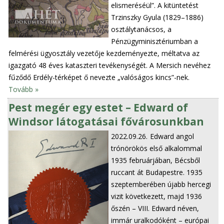
elismeréséül”. A kitüntetést
Trzinszky Gyula (1829–1886)
osztálytanácsos, a
Pénzügyminisztériumban a
felmérési ügyosztály vezetője kezdeményezte, méltatva az
igazgató 48 éves kataszteri tevékenységét. A Mersich nevéhez
fűződő Erdély-térképet ő nevezte „valóságos kincs”-nek.
Tovább »
Pest megér egy estet – Edward of
Windsor látogatásai fővárosunkban
2022.09.26.
Edward angol
trónörökös első alkalommal
1935 februárjában, Bécsből
ruccant át Budapestre. 1935
szeptemberében újabb hercegi
vizit következett, majd 1936
őszén – VIII. Edward néven,
immár uralkodóként – európai