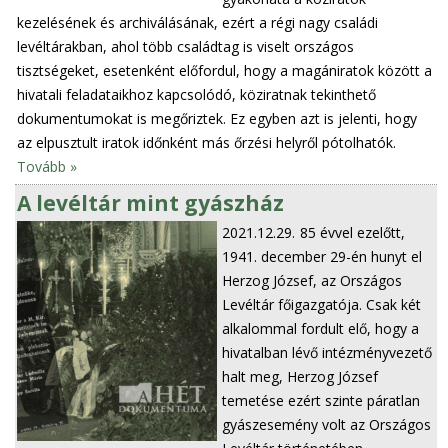
kezelésének és archiválásának, ezért a régi nagy családi
levéltárakban, ahol több családtag is viselt országos
tisztségeket, esetenként előfordul, hogy a magániratok között a
hivatali feladataikhoz kapcsolódó, köziratnak tekinthető
dokumentumokat is megőriztek. Ez egyben azt is jelenti, hogy
az elpusztult iratok időnként más őrzési helyről pótolhatók.
Tovább »
A levéltár mint gyászház
2021.12.29.
85 évvel ezelőtt,
1941. december 29-én hunyt el
Herzog József, az Országos
Levéltár főigazgatója. Csak két
alkalommal fordult elő, hogy a
hivatalban lévő intézményvezető
halt meg, Herzog József
temetése ezért szinte páratlan
gyászesemény volt az Országos