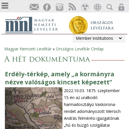
Member institutions
Magyar Nemzeti Levéltár
»
Országos Levéltár Címlap
You
A hét dokumentuma
are
Erdély-térkép, amely „a kormányra
here
nézve valóságos kincset képezett”
2022.10.03.
1875. szeptember
15-én az uralkodó
harmadosztályú Vaskorona-
rendet adományozott Mersich
András felmérési igazgatónak
„hű és buzgó szolgálatai