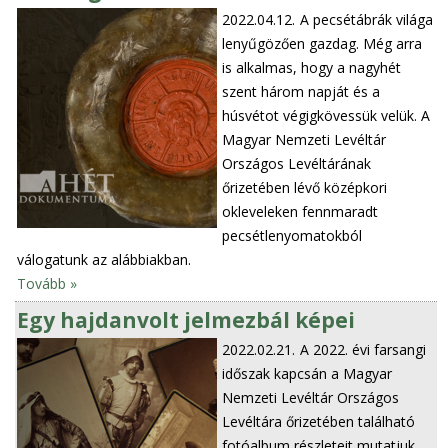
2022.04.12.
A pecsétábrák világa
lenyűgözően gazdag. Még arra
is alkalmas, hogy a nagyhét
szent három napját és a
húsvétot végigkövessük velük. A
Magyar Nemzeti Levéltár
Országos Levéltárának
őrizetében lévő középkori
okleveleken fennmaradt
pecsétlenyomatokból
válogatunk az alábbiakban.
Tovább »
Egy hajdanvolt jelmezbál képei
2022.02.21.
A 2022. évi farsangi
időszak kapcsán a Magyar
Nemzeti Levéltár Országos
Levéltára őrizetében található
fotóalbum részleteit mutatjuk