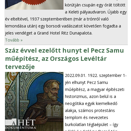
körútján csupán egy órát töltött
a Keleti pályaudvaron. Újabb egy
év elteltével, 1937 szeptemberében (már a trónról való
lemondása után) egy borsodi vadászatot követően fogadta a
jeles vendéget a Grand Hotel Ritz Dunapalota.
Tovább »
Száz évvel ezelőtt hunyt el Pecz Samu
műépítész, az Országos Levéltár
tervezője
2022.09.01.
1922. szeptember 1-
jén elhunyt Pecz Samu
műépítész, a magyar építészeti
historizmus, azon belül is a
neogótika egyik kiemelkedő
alakja, számos protestáns
templom és nevezetes
burkolatlan téglaépület – így