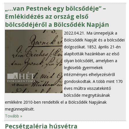
„…van Pestnek egy bölcsődéje” –
Emlékidézés az ország első
bölcsődéjéről a Bölcsődék Napján
2022.04.21.
Ma ünnepeljük a
Bölcsődék Napját és a bölcsődei
dolgozókat. 1852. április 21-én
alapították hazánkban az első
olyan bölcsődét, amelyben a
legkisebb gyermekek
intézményes elhelyezéséről
gondoskodtak. A több mint 170
éves múltra visszatekintő
bölcsőde megnyitásának
emlékére 2010-ben rendelték el a Bölcsődék Napjának
megünneplését.
Tovább »
Pecsétgaléria húsvétra