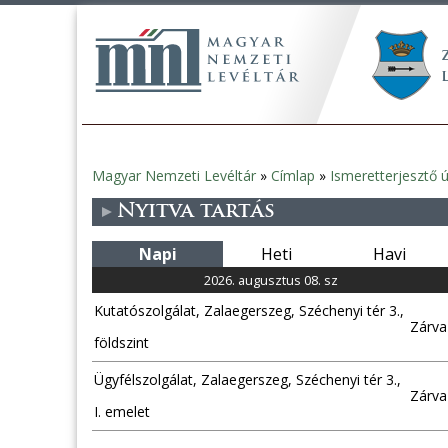
Magyar Nemzeti Levéltár
»
Címlap
»
Ismeretterjesztő 
Jelenlegi
Nyitva tartás
hely
Napi
Heti
Havi
2026. augusztus 08. sz
Kutatószolgálat, Zalaegerszeg, Széchenyi tér 3.,
Zárva
földszint
Ügyfélszolgálat, Zalaegerszeg, Széchenyi tér 3.,
Zárva
I. emelet