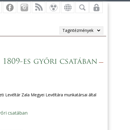
Tagintézmények
 1809-es győri csatában
ti Levéltár Zala Megyei Levéltára munkatársai által
yőri csatában