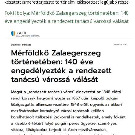
készített ismeretterjesztő történelmi cikksorozat legújabb része:
Foki Ibolya: Mérföldkő Zalaegerszeg történetében: 140
éve engedélyezték a rendezett tanácsú várossá válását