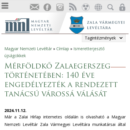
Tagintézmények
Magyar Nemzeti Levéltár
»
Címlap
»
Ismeretterjesztő
Jelenlegi
újságcikkek
hely
Mérföldkő Zalaegerszeg
történetében: 140 éve
engedélyezték a rendezett
tanácsú várossá válását
2024.11.12.
Már a Zalai Hírlap internetes oldalán is olvasható a Magyar
Nemzeti Levéltár Zala Vármegyei Levéltára munkatársai által