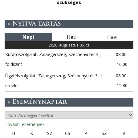
szükséges
Nyitva tartás
Napi
Heti
Havi
2026. augusztus 06. cs
Kutatószolgálat, Zalaegerszeg, Széchenyi tér 3.,
08:00-
földszint
16:00
Ügyfélszolgálat, Zalaegerszeg, Széchenyi tér 3., I.
08:00-
emelet
15:30
Eseménynaptár
További események..
H
K
SZ
CS
P
SZ
V