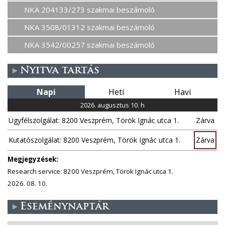
NKA 204133/273 szakmai beszámoló
NKA 3508/01312 szakmai beszámoló
NKA 3542/00257 szakmai beszámoló
Nyitva tartás
Napi
Heti
Havi
2026. augusztus 10. h
Ügyfélszolgálat: 8200 Veszprém, Török Ignác utca 1.
Zárva
Kutatószolgálat: 8200 Veszprém, Török Ignác utca 1.
Zárva
Megjegyzések:
Research service: 8200 Veszprém, Török Ignác utca 1.
2026. 08. 10.
Eseménynaptár