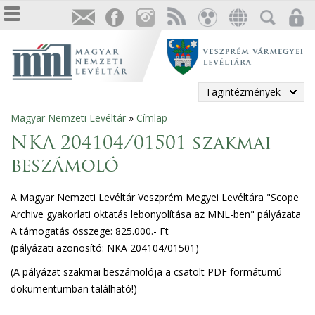
Tagintézmények
Magyar Nemzeti Levéltár
»
Címlap
Jelenlegi
NKA 204104/01501 szakmai
hely
beszámoló
A Magyar Nemzeti Levéltár Veszprém Megyei Levéltára "Scope
Archive gyakorlati oktatás lebonyolítása az MNL-ben" pályázata
A támogatás összege: 825.000.- Ft
(pályázati azonosító: NKA 204104/01501)
(A pályázat szakmai beszámolója a csatolt PDF formátumú
dokumentumban található!)