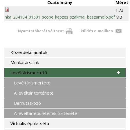
Csatolmány
Méret
1.73
nka_204104_01501_scope_kepzes_szakmai_beszamolo.pdf
MB
Nyomtatóbarát változat
küldés e-mailben
Közérdekű adatok
Munkatársaink
Levéltárismertető
Levéltárismertető
A levéltár története
Bemutatkozó
A levéltár épületének története
Virtuális épületséta