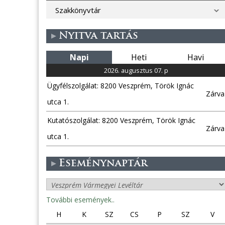
Szakkönyvtár
Nyitva tartás
Napi
Heti
Havi
2026. augusztus 07. p
Ügyfélszolgálat: 8200 Veszprém, Török Ignác
Zárva
utca 1.
Kutatószolgálat: 8200 Veszprém, Török Ignác
Zárva
utca 1.
Eseménynaptár
További események..
H
K
SZ
CS
P
SZ
V