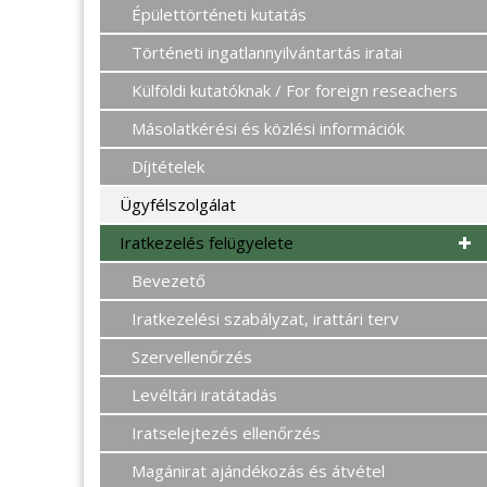
Épülettörténeti kutatás
Történeti ingatlannyilvántartás iratai
Külföldi kutatóknak / For foreign reseachers
Másolatkérési és közlési információk
Díjtételek
Ügyfélszolgálat
Iratkezelés felügyelete
Bevezető
Iratkezelési szabályzat, irattári terv
Szervellenőrzés
Levéltári iratátadás
Iratselejtezés ellenőrzés
Magánirat ajándékozás és átvétel