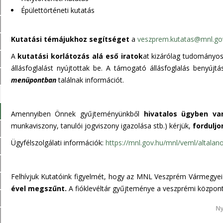
Épülettörténeti kutatás
Kutatási témájukhoz segítséget
a
veszprem.kutatas@mnl.go
A
kutatási korlátozás alá eső iratok
at kizárólag tudományos
állásfoglalást nyújtottak be. A támogató állásfoglalás benyújt
menüpontban
találnak információt.
Amennyiben Önnek gyűjteményünkből
hivatalos ügyben 
munkaviszony, tanulói jogviszony igazolása stb.) kérjük,
forduljo
Ügyfélszolgálati információk:
https://mnl.gov.hu/mnl/veml/altalan
Felhívjuk Kutatóink figyelmét, hogy az MNL Veszprém Vármegyei
ével megszűnt.
A fióklevéltár gyűjteménye a veszprémi központi
Ny