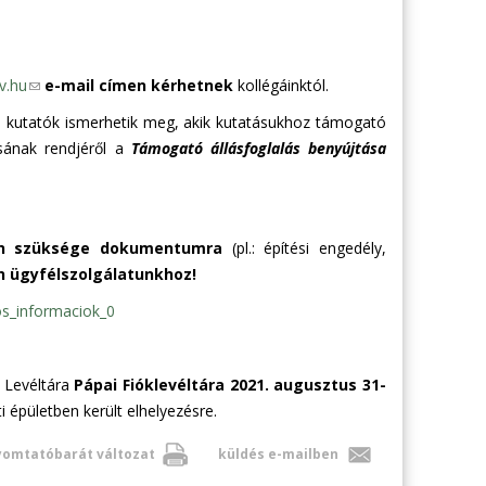
v.hu
(
e-mail címen kérhetnek
kollégáinktól.
l
 kutatók ismerhetik meg, akik kutatásukhoz támogató
i
ásának rendjéről a
Támogató állásfoglalás benyújtása
n
k
s
e
van szüksége dokumentumra
(pl.: építési engedély,
n
n ügyfélszolgálatunkhoz!
d
os_informaciok_0
s
e
-
 Levéltára
Pápai Fióklevéltára 2021. augusztus 31-
m
 épületben került elhelyezésre.
a
i
omtatóbarát változat
küldés e-mailben
l