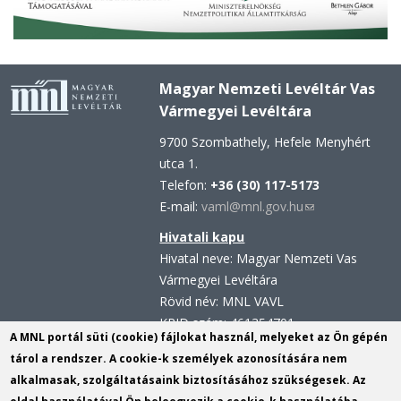
Magyar Nemzeti Levéltár Vas
Vármegyei Levéltára
9700 Szombathely, Hefele Menyhért
utca 1.
Telefon:
+36 (30) 117-5173
E-mail:
vaml@mnl.gov.hu
(link
sends
Hivatali kapu
e-
Hivatal neve: Magyar Nemzeti Vas
mail)
Vármegyei Levéltára
Rövid név: MNL VAVL
KRID szám: 461354701
A MNL portál süti (cookie) fájlokat használ, melyeket az Ön gépén
Hivatali kapu - Központi
tárol a rendszer. A cookie-k személyek azonosítására nem
Érkeztetési Rendszer (KÉR)
alkalmasak, szolgáltatásaink biztosításához szükségesek. Az
Hivatal neve: Magyar Nemzeti Levéltár