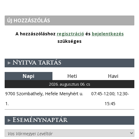
ÚJ HOZZÁSZÓLÁS
A hozzászóláshoz
regisztráció
és
bejelentkezés
szükséges
Nyitva tartás
Napi
Heti
Havi
2026. augusztus 06. cs
9700 Szombathely, Hefele Menyhért u.
07:45-12:00; 12:30-
1.
15:45
Eseménynaptár