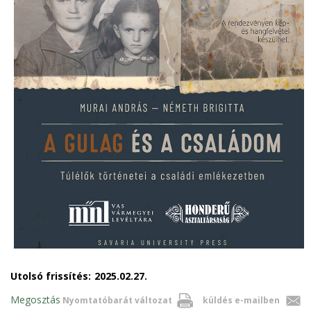
Utolsó frissítés:
2025.02.27.
Megosztás
Nyomtatóbarát változat
küldés e-mailben