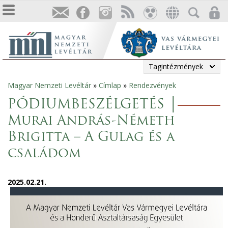
Tagintézmények
Magyar Nemzeti Levéltár
»
Címlap
»
Rendezvények
Jelenlegi
PÓDIUMBESZÉLGETÉS │
hely
Murai András-Németh
Brigitta – A Gulag és a
családom
2025.02.21.