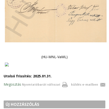
(HU-MNL-VaML)
Utolsó frissítés:
2025.01.31.
Megosztás
Nyomtatóbarát változat
küldés e-mailben
ÚJ HOZZÁSZÓLÁS