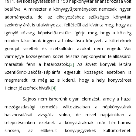
1911. évi költségvetésben is 150 népkönyvtár finanszírozása volt
beállítva. A miniszter a könyvgyűjteményeket nemcsak ingyen
adományozta, de az elhelyezéshez szükséges könyvtári
szekrény árát is utalványozta, feltételül azt kívánta meg, hogy az
igénylő községi képviselő-testület ígérje meg, hogy a község
minden lakosának ingyen ad olvasásra könyvet, a köteteknek
gondját viselteti és szétkallódni azokat nem engedi. Vas
vármegye községeiben közel félszáz népkönyvtár felállításáról
maradtak fenn a határozatok.
[3]
Az átvett könyvek leltára
Szentlőrinc-Bakófa-Táplánfa egyesült községek esetében is
megmaradt. Itt még az is kiderül, hogy a helyi könyvtárost
Heiner Józsefnek hívták.
[4]
Sajnos nem ismerünk olyan elemzést, amely a hazai
mezőgazdasági termelés változásaiban a népkönyvtárak
hasznosulását vizsgálta volna, de mivel napjainkban a
településeinken ezeknek a könyvtáraknak már híre-hamva
sincsen, az előkerült könyvjegyzékek kultúrtörténeti