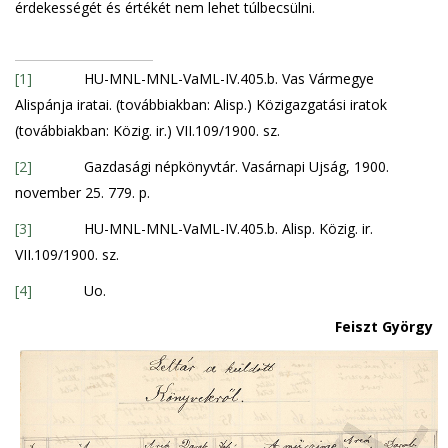
érdekességét és értékét nem lehet túlbecsülni.
[1]
HU-MNL-MNL-VaML-IV.405.b. Vas Vármegye
Alispánja iratai. (továbbiakban: Alisp.) Közigazgatási iratok
(továbbiakban: Közig. ir.) VII.109/1900. sz.
[2]
Gazdasági népkönyvtár. Vasárnapi Ujság, 1900.
november 25. 779. p.
[3]
HU-MNL-MNL-VaML-IV.405.b. Alisp. Közig. ir.
VII.109/1900. sz.
[4]
Uo.
Feiszt György