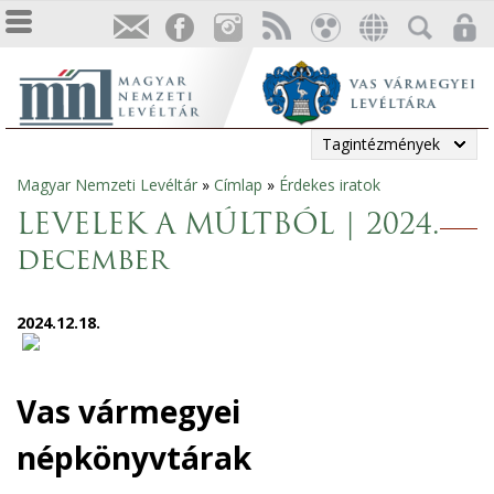
Tagintézmények
Magyar Nemzeti Levéltár
»
Címlap
»
Érdekes iratok
Jelenlegi
LEVELEK A MÚLTBÓL | 2024.
hely
december
2024.12.18.
Vas vármegyei
népkönyvtárak