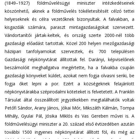
(1849–1927) földművelésügyi miniszter intézkedéseinek
köszönhető, akinek a földművelés tökéletesítését célzó tettei
helyeseknek és célra vezetőknek bizonyultak. A falvakban, a
kisgazdák számára, paraszt mintagazdaságokat szervezett.
Vándortanítói jártak-keltek, és ország szerte 2000-nél több
gazdasági előadást tartottak. Közel 200 helyen mezőgazdasági
háziipari tanfolyamokat szerveztek, és 700 településen
Gazdasági népkönyvtárat állítottak fel. Darányi, képviselőinek
beszámolóit meghallgatva megértette, ha a falvakba csupán
gazdasági könyveket küldet, azokat nem fogja olvasni senki, be
fogja őket lepni a por. Ezért a községeknek felajánlott
népkönyvtárakba szépirodalmi köteteket is felvetetett. A Franklin
Társulat által összeállított jegyzékekben megtalálhatók voltak
Petőfi Sándor, Arany János, Jókai Mór, Mikszáth Kálmán, Tompa
Mihály, Gyulai Pál, Jósika Miklós és Vas Gereben művei is. A
földművelésügyi miniszter a 20. század első évtizedében azután
további 1500 ingyenes népkönyvtárat állított föl, és még az