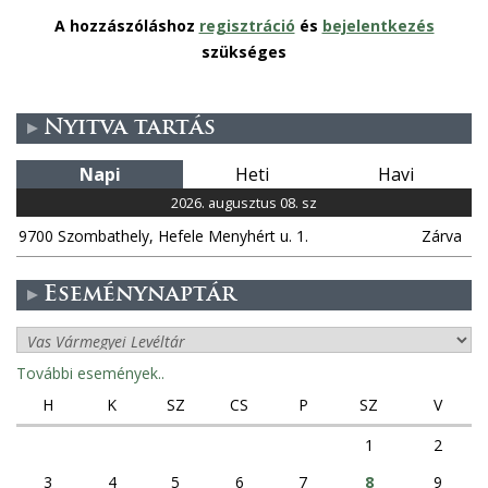
A hozzászóláshoz
regisztráció
és
bejelentkezés
szükséges
Nyitva tartás
Napi
Heti
Havi
2026. augusztus 08. sz
9700 Szombathely, Hefele Menyhért u. 1.
Zárva
Eseménynaptár
További események..
H
K
SZ
CS
P
SZ
V
1
2
3
4
5
6
7
8
9