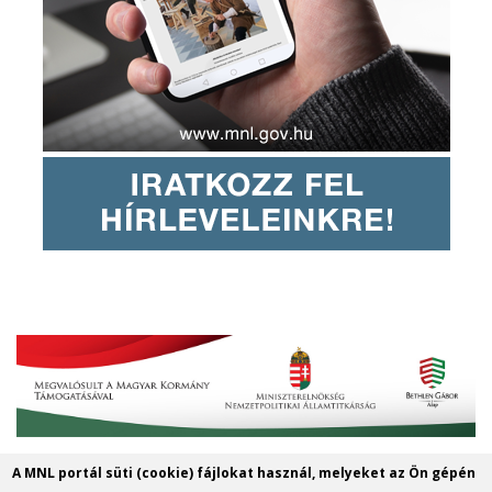
A MNL portál süti (cookie) fájlokat használ, melyeket az Ön gépén