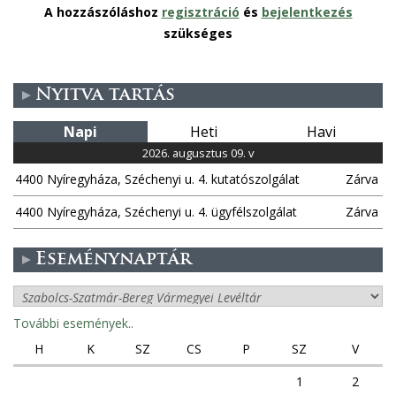
A hozzászóláshoz
regisztráció
és
bejelentkezés
szükséges
Nyitva tartás
Napi
Heti
Havi
2026. augusztus 09. v
4400 Nyíregyháza, Széchenyi u. 4. kutatószolgálat
Zárva
4400 Nyíregyháza, Széchenyi u. 4. ügyfélszolgálat
Zárva
Eseménynaptár
További események..
H
K
SZ
CS
P
SZ
V
1
2