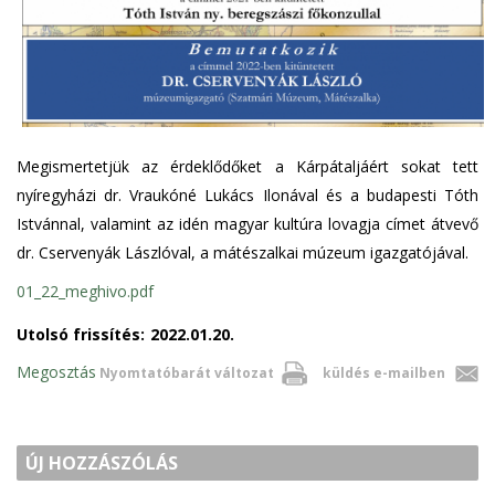
Megismertetjük az érdeklődőket a Kárpátaljáért sokat tett
nyíregyházi dr. Vraukóné Lukács Ilonával és a budapesti Tóth
Istvánnal, valamint az idén magyar kultúra lovagja címet átvevő
dr. Cservenyák Lászlóval, a mátészalkai múzeum igazgatójával.
01_22_meghivo.pdf
Utolsó frissítés:
2022.01.20.
Megosztás
Nyomtatóbarát változat
küldés e-mailben
ÚJ HOZZÁSZÓLÁS