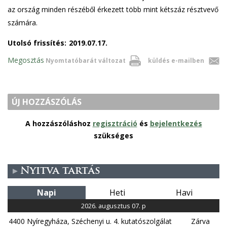
az ország minden részéből érkezett több mint kétszáz résztvevő
számára.
Utolsó frissítés:
2019.07.17.
Megosztás
Nyomtatóbarát változat
küldés e-mailben
ÚJ HOZZÁSZÓLÁS
A hozzászóláshoz
regisztráció
és
bejelentkezés
szükséges
Nyitva tartás
Napi
Heti
Havi
2026. augusztus 07. p
4400 Nyíregyháza, Széchenyi u. 4. kutatószolgálat
Zárva