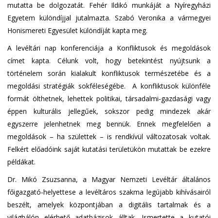
mutatta be dolgozatát. Fehér Ildikó munkáját a Nyíregyházi
Egyetem különdíjjal jutalmazta. Szabó Veronika a vármegyei
Honismereti Egyesület különdíját kapta meg.
A levéltári nap konferenciája a Konfliktusok és megoldások
címet kapta. Célunk volt, hogy betekintést nyújtsunk a
történelem során kialakult konfliktusok természetébe és a
megoldási stratégiák sokféleségébe. A konfliktusok különféle
formát ölthetnek, lehettek politikai, társadalmi-gazdasági vagy
éppen kulturális jellegűek, sokszor pedig mindezek akár
egyszerre jelenhetnek meg bennük. Ennek megfelelően a
megoldások – ha születtek – is rendkívül változatosak voltak.
Felkért előadóink saját kutatási területükön mutattak be ezekre
példákat.
Dr. Mikó Zsuzsanna, a Magyar Nemzeti Levéltár általános
főigazgató-helyettese a levéltáros szakma legújabb kihívásairól
beszélt, amelyek központjában a digitális tartalmak és a
világhálón elérhető adatbázisok álltak. Ismertette a kutatói