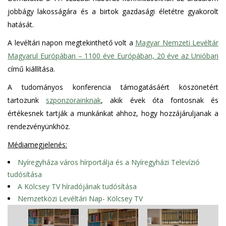
jobbágy lakosságára és a birtok gazdasági életétre gyakorolt
hatását.
A levéltári napon megtekinthető volt a
Magyar Nemzeti Levéltár
Magyarul Európában – 1100 éve Európában, 20 éve az Unióban
című kiállítása.
A tudományos konferencia támogatásáért köszönetért
tartozunk
szponzorainknak
, akik évek óta fontosnak és
értékesnek tartják a munkánkat ahhoz, hogy hozzájáruljanak a
rendezvényünkhöz.
Médiamegjelenés:
Nyíregyháza város hírportálja
és a Nyíregyházi Televízió
tudósítása
A Kölcsey TV híradójának tudósítása
Nemzetközi Levéltári Nap- Kölcsey TV