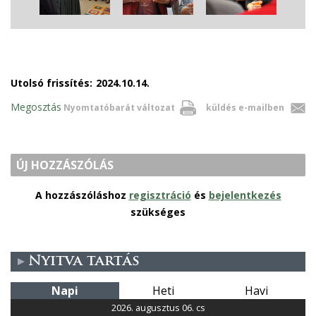
Utolsó frissítés:
2024.10.14.
Megosztás
Nyomtatóbarát változat
küldés e-mailben
ÚJ HOZZÁSZÓLÁS
A hozzászóláshoz
regisztráció
és
bejelentkezés
szükséges
Nyitva tartás
Napi
Heti
Havi
2026. augusztus 06. cs