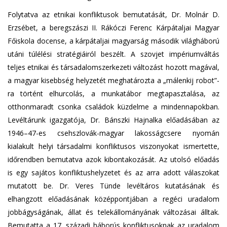
Folytatva az etnikai konfliktusok bemutatását, Dr. Molnár D.
Erzsébet, a beregszászi II. Rákóczi Ferenc Kárpátaljai Magyar
Főiskola docense, a kárpátaljai magyarság második világháború
utáni túlélési stratégiáiról beszélt. A szovjet impériumváltás
teljes etnikai és társadalomszerkezeti változást hozott magával,
a magyar kisebbség helyzetét meghatározta a „málenkij robot”-
ra történt elhurcolás, a munkatábor megtapasztalása, az
otthonmaradt csonka családok küzdelme a mindennapokban.
Levéltárunk igazgatója, Dr. Bánszki Hajnalka előadásában az
1946–47-es csehszlovák-magyar lakosságcsere nyomán
kialakult helyi társadalmi konfliktusos viszonyokat ismertette,
időrendben bemutatva azok kibontakozását. Az utolsó előadás
is egy sajátos konfliktushelyzetet és az arra adott válaszokat
mutatott be. Dr. Veres Tünde levéltáros kutatásának és
elhangzott előadásának középpontjában a regéci uradalom
jobbágyságának, állat és telekállományának változásai álltak.
Bemutatta a 17. századi háborús konfliktusoknak az uradalom