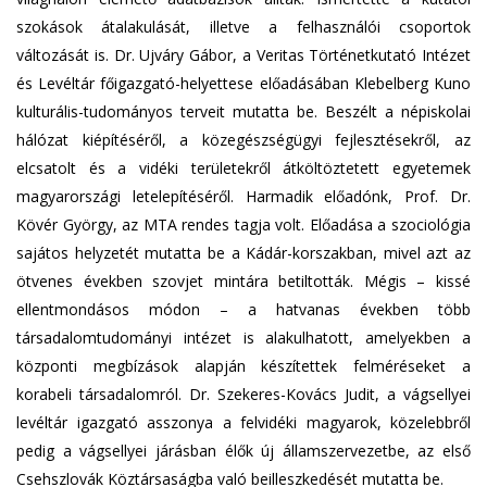
szokások átalakulását, illetve a felhasználói csoportok
változását is. Dr. Ujváry Gábor, a Veritas Történetkutató Intézet
és Levéltár főigazgató-helyettese előadásában Klebelberg Kuno
kulturális-tudományos terveit mutatta be. Beszélt a népiskolai
hálózat kiépítéséről, a közegészségügyi fejlesztésekről, az
elcsatolt és a vidéki területekről átköltöztetett egyetemek
magyarországi letelepítéséről. Harmadik előadónk, Prof. Dr.
Kövér György, az MTA rendes tagja volt. Előadása a szociológia
sajátos helyzetét mutatta be a Kádár-korszakban, mivel azt az
ötvenes években szovjet mintára betiltották. Mégis – kissé
ellentmondásos módon – a hatvanas években több
társadalomtudományi intézet is alakulhatott, amelyekben a
központi megbízások alapján készítettek felméréseket a
korabeli társadalomról. Dr. Szekeres-Kovács Judit, a vágsellyei
levéltár igazgató asszonya a felvidéki magyarok, közelebbről
pedig a vágsellyei járásban élők új államszervezetbe, az első
Csehszlovák Köztársaságba való beilleszkedését mutatta be.