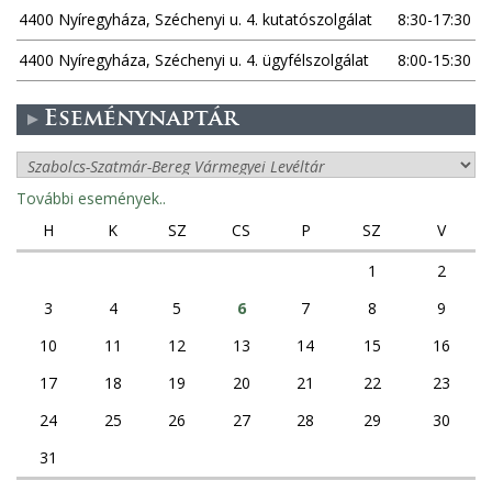
4400 Nyíregyháza, Széchenyi u. 4. kutatószolgálat
8:30-17:30
4400 Nyíregyháza, Széchenyi u. 4. ügyfélszolgálat
8:00-15:30
Eseménynaptár
További események..
H
K
SZ
CS
P
SZ
V
1
2
3
4
5
6
7
8
9
10
11
12
13
14
15
16
17
18
19
20
21
22
23
24
25
26
27
28
29
30
31