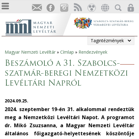
Tagintézmények
Magyar Nemzeti Levéltár
»
Címlap
»
Rendezvények
Jelenlegi
Beszámoló a 31. Szabolcs-
hely
szatmár-beregi Nemzetközi
Levéltári Napról
2024.09.25.
2024. szeptember 19-én 31. alkalommal rendeztük
meg a Nemzetközi Levéltári Napot. A programot
dr. Mikó Zsuzsanna, a Magyar Nemzeti Levéltár
általános főigazgató-helyettesének köszöntője