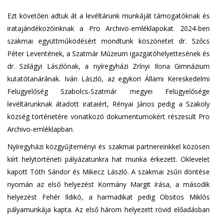
Ezt követően adtuk át a levéltárunk munkáját támogatóknak és
iratajándékozóinknak a Pro Archivo-emléklapokat. 2024-ben
szakmai együttműködésért mondtunk köszönetet dr. Szőcs
Péter Leventének, a Szatmár Múzeum igazgatóhelyettesének és
dr. Szilágyi Lászlónak, a nyíregyházi Zrínyi Ilona Gimnázium
kutatótanárának. Iván László, az egykori Állami Kereskedelmi
Felügyelőség Szabolcs-Szatmár megyei Felügyelősége
levéltárunknak átadott irataiért, Rényai János pedig a Szakoly
község történetére vonatkozó dokumentumokért részesült Pro
Archivo-emléklapban.
Nyíregyházi közgyűjteményi és szakmai partnereinkkel közösen
kiírt helytörténeti pályázatunkra hat munka érkezett. Oklevelet
kapott Tóth Sándor és Mikecz László. A szakmai zsűri döntése
nyomán az első helyezést Kormány Margit írása, a második
helyezést Fehér Ildikó, a harmadikat pedig Obsitos Miklós
pályamunkája kapta. Az első három helyezett rövid előadásban