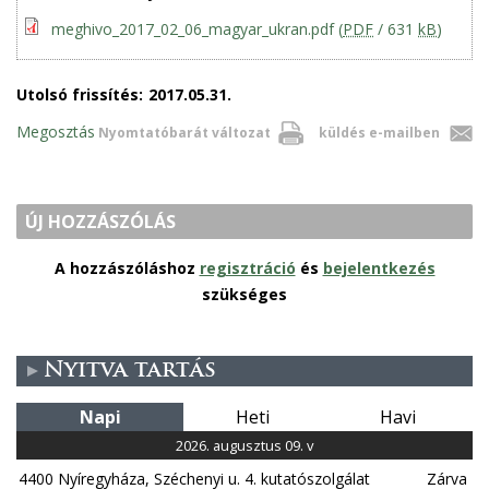
meghivo_2017_02_06_magyar_ukran.pdf
(
PDF
/ 631
kB
)
Utolsó frissítés:
2017.05.31.
Megosztás
Nyomtatóbarát változat
küldés e-mailben
ÚJ HOZZÁSZÓLÁS
A hozzászóláshoz
regisztráció
és
bejelentkezés
szükséges
Nyitva tartás
Napi
Heti
Havi
2026. augusztus 09. v
4400 Nyíregyháza, Széchenyi u. 4. kutatószolgálat
Zárva