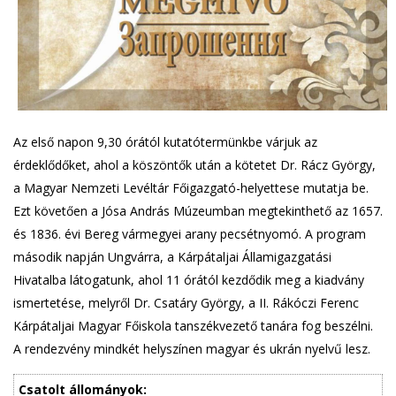
Az első napon 9,30 órától kutatótermünkbe várjuk az
érdeklődőket, ahol a köszöntők után a kötetet Dr. Rácz György,
a Magyar Nemzeti Levéltár Főigazgató-helyettese mutatja be.
Ezt követően a Jósa András Múzeumban megtekinthető az 1657.
és 1836. évi Bereg vármegyei arany pecsétnyomó. A program
második napján Ungvárra, a Kárpátaljai Államigazgatási
Hivatalba látogatunk, ahol 11 órától kezdődik meg a kiadvány
ismertetése, melyről Dr. Csatáry György, a II. Rákóczi Ferenc
Kárpátaljai Magyar Főiskola tanszékvezető tanára fog beszélni.
A rendezvény mindkét helyszínen magyar és ukrán nyelvű lesz.
Csatolt állományok: