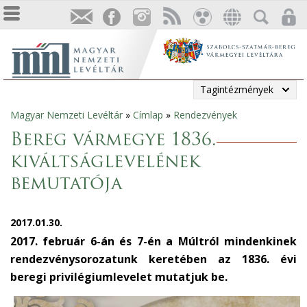
Tagintézmények
Magyar Nemzeti Levéltár
»
Címlap
»
Rendezvények
Jelenlegi
Bereg vármegye 1836.
hely
kiváltságlevelének
bemutatója
2017.01.30.
2017. február 6-án és 7-én a Múltról mindenkinek
rendezvénysorozatunk keretében az 1836. évi
beregi privilégiumlevelet mutatjuk be.