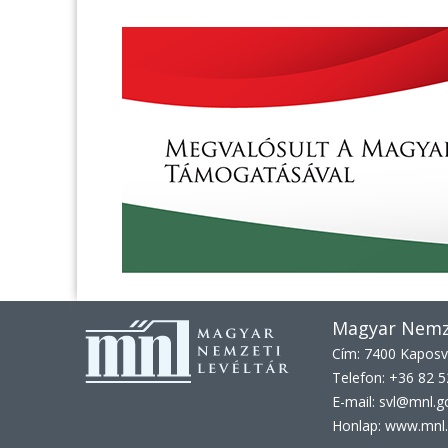
Magyar Nemze
Cím: 7400 Kaposvá
Telefon: +36 82 
E-mail: svl@mnl.g
Honlap: www.mnl.