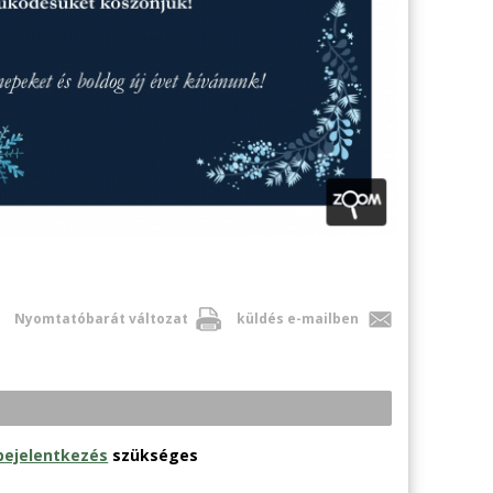
Nyomtatóbarát változat
küldés e-mailben
bejelentkezés
szükséges