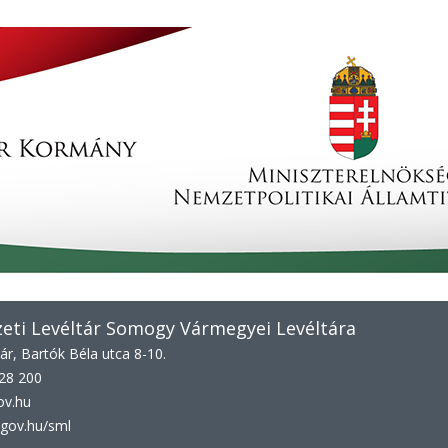
ti Levéltár Somogy Vármegyei Levéltára
r, Bartók Béla utca 8-10.
528 200
ov.hu
gov.hu/sml