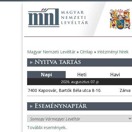
Magyar Nemzeti Levéltár
»
Címlap
»
Intézményi hírek
Jelenlegi
Nyitva tartás
hely
Napi
Heti
Havi
2026. augusztus 07. p
7400 Kaposvár, Bartók Béla utca 8-10.
Zárva
Eseménynaptár
További események..