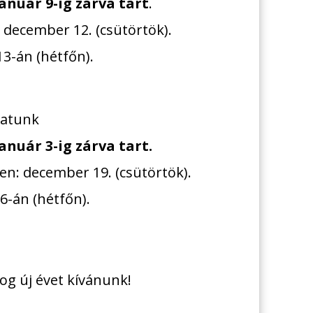
január 9-ig zárva tart
.
 december 12. (csütörtök).
13-án (hétfőn).
latunk
anuár 3-ig zárva tart.
n: december 19. (csütörtök).
6-án (hétfőn).
g új évet kívánunk!