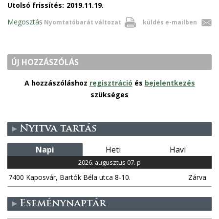
Utolsó frissítés:
2019.11.19.
Megosztás
Nyomtatóbarát változat
küldés e-mailben
ÚJ HOZZÁSZÓLÁS
A hozzászóláshoz
regisztráció
és
bejelentkezés
szükséges
Nyitva tartás
Napi
Heti
Havi
2026. augusztus 07. p
7400 Kaposvár, Bartók Béla utca 8-10.
Zárva
Eseménynaptár