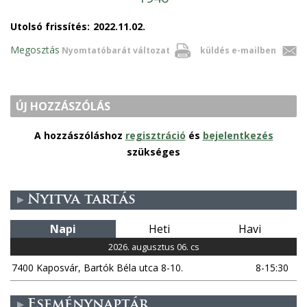
Utolsó frissítés:
2022.11.02.
Megosztás
Nyomtatóbarát változat
küldés e-mailben
ÚJ HOZZÁSZÓLÁS
A hozzászóláshoz
regisztráció
és
bejelentkezés
szükséges
Nyitva tartás
Napi
Heti
Havi
2026. augusztus 06. cs
7400 Kaposvár, Bartók Béla utca 8-10.
8-15:30
Eseménynaptár