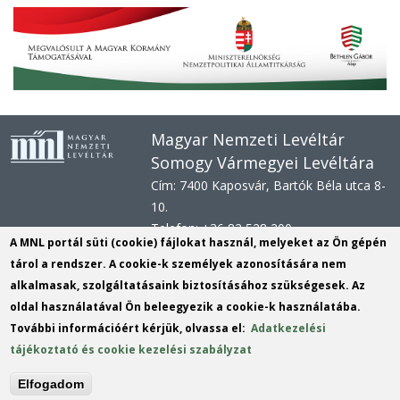
Magyar Nemzeti Levéltár
Somogy Vármegyei Levéltára
Cím: 7400 Kaposvár, Bartók Béla utca 8-
10.
Telefon: +36 82 528 200
A MNL portál süti (cookie) fájlokat használ, melyeket az Ön gépén
E-mail: svl@mnl.gov.hu
tárol a rendszer. A cookie-k személyek azonosítására nem
Honlap: www.mnl.gov.hu/sml
alkalmasak, szolgáltatásaink biztosításához szükségesek. Az
Hivatali kapu azonosító: MNLSML
oldal használatával Ön beleegyezik a cookie-k használatába.
KRID:
161313779
További információért kérjük, olvassa el:
Adatkezelési
tájékoztató és cookie kezelési szabályzat
KÉR azonosító:
MNLSML
KRID: 113809158
Elfogadom