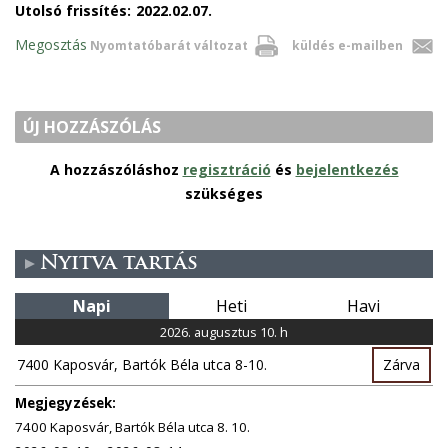
Utolsó frissítés:
2022.02.07.
Megosztás
Nyomtatóbarát változat
küldés e-mailben
ÚJ HOZZÁSZÓLÁS
A hozzászóláshoz
regisztráció
és
bejelentkezés
szükséges
Nyitva tartás
Napi
Heti
Havi
2026. augusztus 10. h
7400 Kaposvár, Bartók Béla utca 8-10.
Zárva
Megjegyzések:
7400 Kaposvár, Bartók Béla utca 8. 10.