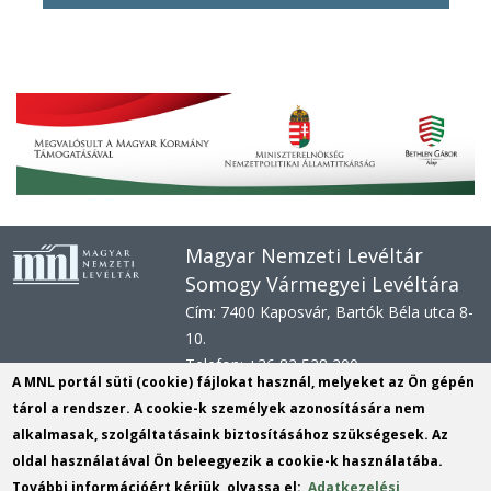
Magyar Nemzeti Levéltár
Somogy Vármegyei Levéltára
Cím: 7400 Kaposvár, Bartók Béla utca 8-
10.
Telefon: +36 82 528 200
A MNL portál süti (cookie) fájlokat használ, melyeket az Ön gépén
E-mail: svl@mnl.gov.hu
tárol a rendszer. A cookie-k személyek azonosítására nem
Honlap: www.mnl.gov.hu/sml
alkalmasak, szolgáltatásaink biztosításához szükségesek. Az
Hivatali kapu azonosító: MNLSML
oldal használatával Ön beleegyezik a cookie-k használatába.
KRID:
161313779
További információért kérjük, olvassa el:
Adatkezelési