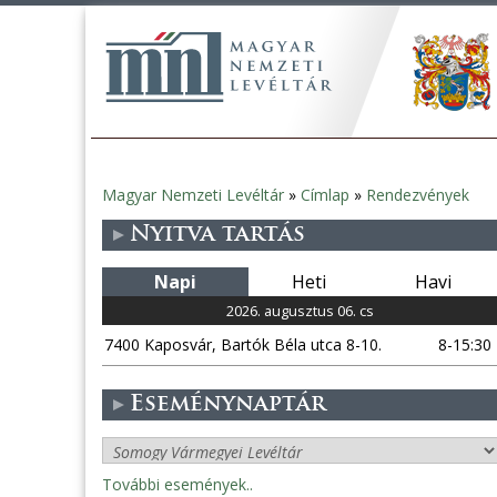
Magyar Nemzeti Levéltár
»
Címlap
»
Rendezvények
Jelenlegi
Nyitva tartás
hely
Napi
Heti
Havi
2026. augusztus 06. cs
7400 Kaposvár, Bartók Béla utca 8-10.
8-15:30
Eseménynaptár
További események..