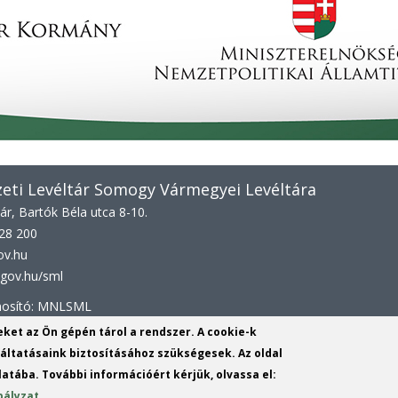
ti Levéltár Somogy Vármegyei Levéltára
r, Bartók Béla utca 8-10.
528 200
ov.hu
gov.hu/sml
onosító: MNLSML
yeket az Ön gépén tárol a rendszer. A cookie-k
ltatásaink biztosításához szükségesek. Az oldal
NLSML
atába. További információért kérjük, olvassa el:
bályzat