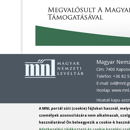
Magyar Nemze
Cím: 7400 Kaposvá
Telefon: +36 82 
E-mail: svl@mnl.g
Honlap: www.mnl.
Hivatali kapu az
KRID:
161313779
A MNL portál süti (cookie) fájlokat használ, mel
személyek azonosítására nem alkalmasak, szolgá
KÉR azonosító:
M
használatával Ön beleegyezik a cookie-k használ
KRID: 113809158
Adatkezelési tájékoztató és cookie kezelési sza