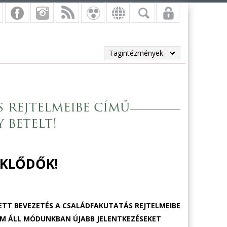
Tagintézmények
s rejtelmeibe című
 betelt!
EKLŐDŐK!
TT BEVEZETÉS A CSALÁDFAKUTATÁS REJTELMEIBE
EM ÁLL MÓDUNKBAN ÚJABB JELENTKEZÉSEKET