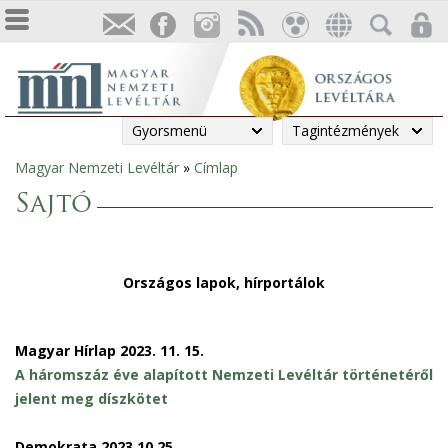
Gyorsmenü
Tagintézmények
Magyar Nemzeti Levéltár
»
Címlap
Jelenlegi
Sajtó
hely
Országos lapok, hírportálok
Magyar Hírlap 2023. 11. 15.
A háromszáz éve alapított Nemzeti Levéltár történetéről
jelent meg díszkötet
Demokrata 2023.10.25.