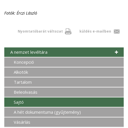
Fotók: Érczi László
Nyomtatóbarát változat
küldés e-mailben
A nemzet levéltára
Koncepció
Alkotók
Tartalom
Beleolvasás
Sajtó
A hét dokumentuma (gyűjtemény)
Vásárlás