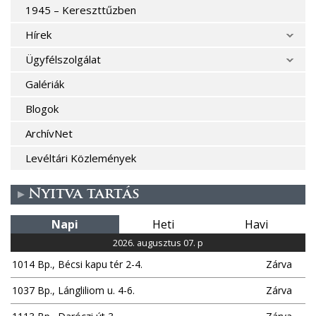
1945 – Kereszttűzben
Hírek
Ügyfélszolgálat
Galériák
Blogok
ArchívNet
Levéltári Közlemények
Nyitva tartás
Napi
Heti
Havi
2026. augusztus 07. p
1014 Bp., Bécsi kapu tér 2-4.
Zárva
1037 Bp., Lángliliom u. 4-6.
Zárva