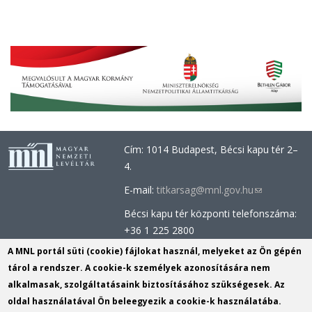
Cím: 1014 Budapest, Bécsi kapu tér 2–
4.
E-mail:
titkarsag@mnl.gov.hu
(link
sends
Bécsi kapu tér központi telefonszáma:
e-
+36 1 225 2800
mail)
Óbudai épület központi telefonszáma:
A MNL portál süti (cookie) fájlokat használ, melyeket az Ön gépén
+36 1 437 0660
tárol a rendszer. A cookie-k személyek azonosítására nem
alkalmasak, szolgáltatásaink biztosításához szükségesek. Az
Információs Iroda (Kutatószolgálat):
oldal használatával Ön beleegyezik a cookie-k használatába.
info@mnl.gov.hu
(link