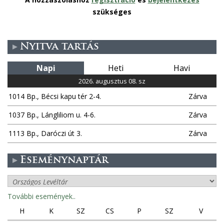
szükséges
Nyitva tartás
Napi
Heti
Havi
2026. augusztus 08. sz
1014 Bp., Bécsi kapu tér 2-4.
Zárva
1037 Bp., Lángliliom u. 4-6.
Zárva
1113 Bp., Daróczi út 3.
Zárva
Eseménynaptár
További események..
H
K
SZ
CS
P
SZ
V