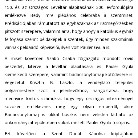
150. és az Országos Levéltár alapításának 300. évfordulójára
emlékezve Bedy Imre plébános celebrálta a szentmisét.
Prédikációjában rámutatott az egyházaknak az iratmegőrzésben
játszott szerepére, valamint arra, hogy ahogy a katolikus egyház
felfogása szerint példaképek a szentek, úgy minden szakmának
vannak példaadó képviselői, ilyen volt Pauler Gyula is.
A misét követően Szabó Csaba főigazgató mondott rövid
beszédet, kitérve a levéltár alapítására és Pauler Gyula
kiemelkedő szerepére, valamint badacsonytomaji kötődésére is.
Végezetül Krisztin N. László, a vendéglátó település
polgármestere szólt a jelenlevőkhöz, hangoztatva, hogy
mennyire fontos számukra, hogy egy országos intézménnyel
közösen emlékeznek meg egy olyan emberről, akire
Badacsonytomaj is okkal büszke: nem véletlen látható az
önkormányzat épületében sokak mellett Pauler Gyula fotója is.
Ezt követően a Szent Donát Kápolna kriptájában