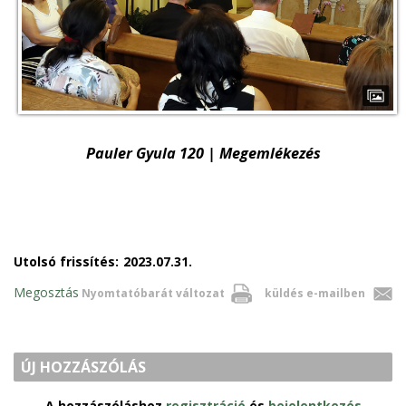
Pauler Gyula 120 | Megemlékezés
Utolsó frissítés:
2023.07.31.
Megosztás
Nyomtatóbarát változat
küldés e-mailben
ÚJ HOZZÁSZÓLÁS
A hozzászóláshoz
regisztráció
és
bejelentkezés