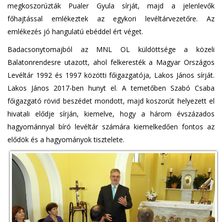
megkoszorúzták Pualer Gyula sírját, majd a jelenlevők
főhajtással emlékeztek az egykori levéltárvezetőre. Az
emlékezés jó hangulatú ebéddel ért véget.
Badacsonytomajból az MNL OL küldöttsége a közeli
Balatonrendesre utazott, ahol felkeresték a Magyar Országos
Levéltár 1992 és 1997 közötti főigazgatója, Lakos János sírját.
Lakos János 2017-ben hunyt el. A temetőben Szabó Csaba
főigazgató rövid beszédet mondott, majd koszorút helyezett el
hivatali elődje sírján, kiemelve, hogy a három évszázados
hagyománnyal bíró levéltár számára kiemelkedően fontos az
elődök és a hagyományok tisztelete.