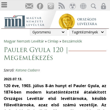
Gyorsmenü
Tagintézmények
Magyar Nemzeti Levéltár
»
Címlap
»
Beszámolók
Jelenlegi
Pauler Gyula 120 |
hely
Megemlékezés
Szerző:
Katona Csaba
(
l
2023.07.13.
i
120 éve, 1903. július 8-án hunyt el Pauler Gyula, az
n
1874-ben modern kutatóintézetté átalakított
k
Országos Levéltár első levéltárnoka, később
s
főlevéltárnoka, azaz első számú vezetője. Az
e