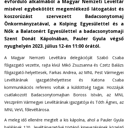
évforduló alkalmából a Magyar Nemzeti Levéltár
n
misével egybekötött megemlékező látogatást és
d
s
koszorúzást szervezett Badacsonytomaj
e
Önkormányzatával, a Kolping Egyesülettel és a
-
Nők a Balatonért Egyesülettel a badacsonytomaji
m
Szent Donát Kápolnában, Pauler Gyula végső
a
nyughelyén 2023. július 12-én 11:00 órától.
i
l
A Magyar Nemzeti Levéltára delegációját Szabó Csaba
)
főigazgató vezette, rajta kívül Mikó Zsuzsanna és Czetz Balázs
főigazgató-helyettesek, Farkas Andrea, az MNL Pest Vármegyei
Levéltárának igazgatóhelyettese és Katona Csaba
kommunikációs referens voltak a küldöttség tagjai. Hozzájuk
csatlakozott Badacsonytomajban Boross István, az MNL
Veszprém Vármegyei Levéltárának igazgatója és Tóth Ágnes, az
MNL VeVL főlevéltárosa.
A meleg idő ellenére megtelt a kis kápolna, ahol a Pauler Gyula
halálának 120., levéltárvezetővé történő kinevezésének közelgő