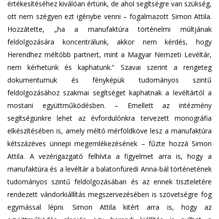
értékesítéséhez kiválóan értünk, de ahol segítségre van szükség,
ott nem szégyen ezt igénybe venni – fogalmazott Simon Attila.
Hozzátette, „ha a manufaktúra történelmi múltjának
feldolgozására koncentrálunk, akkor nem kérdés, hogy
Herendhez méltóbb partnert, mint a Magyar Nemzeti Levéltár,
nem kérhetünk és kaphatunk.” Szavai szerint a rengeteg
dokumentumuk és fényképük tudományos szintű
feldolgozásához szakmai segítséget kaphatnak a levéltártól a
mostani együttműködésben. – Emellett az intézmény
segítségünkre lehet az évfordulónkra tervezett monográfia
elkészítésében is, amely méltó mérföldköve lesz a manufaktúra
kétszázéves ünnepi megemlékezésének – fűzte hozzá Simon
Attila. A vezérigazgató felhívta a figyelmet arra is, hogy a
manufaktúra és a levéltár a balatonfüredi Anna-bál történetének
tudományos szintű feldolgozásában és az ennek tiszteletére
rendezett vándorkiállítás megszervezésében is szövetségre fog
egymással lépni. Simon Attila kitért arra is, hogy az