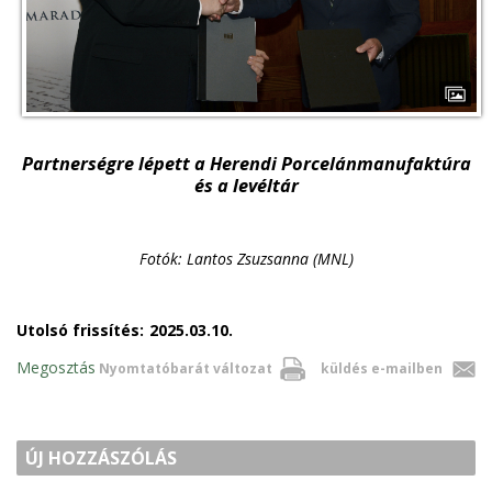
Partnerségre lépett a Herendi Porcelánmanufaktúra
és a levéltár
Fotók: Lantos Zsuzsanna (MNL)
Utolsó frissítés:
2025.03.10.
Megosztás
Nyomtatóbarát változat
küldés e-mailben
ÚJ HOZZÁSZÓLÁS