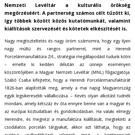
Nemzeti Levéltár a kulturális örökség
s
megőrzéséért. A partnerség számos célt tűzött ki,
e
így többek között közös kutatómunkát, valamint
n
kiállítások szervezését és kötetek elkészítését is.
d
s
Nagy megtiszteltetés és nagy öröm számomra, hogy egy ilyen
e
nagy múltú és rangos partnerrel, mint a Herendi
-
Porcelánmanufaktúra Zrt., stratégiai megállapodást tudunk kötni
m
– emelte ki kedden délután az ünnepi eseményen
a
i
köszöntőjében a Magyar Nemzeti Levéltár (MNL) főigazgatója.
l
Szabó Csaba kifejtette, hogy a Herendi Porcelánmanufaktúrát
)
1826-ban alapították meg, amely a mai napig Magyarország
egyik legsikeresebb vállalkozása. – Kevés olyan alkotást tudnék
mondani, amely kétszáz év óta ennyire benne van a magyar és
az európai köztudatban és gondolkodásban. Ha valaki elmegy
Herendre, és megnézi a manufaktúra kiállítását, megtekinti a
csodálatos porcelán tárgyakat, akkor azt láthatja, hogy az
európai uralkodóházak jelennek meg, a kontinensünk