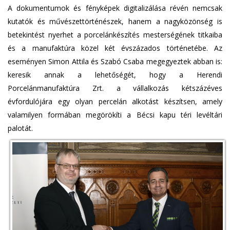
A dokumentumok és fényképek digitalizálása révén nemcsak
kutatók és művészettörténészek, hanem a nagyközönség is
betekintést nyerhet a porcelánkészítés mesterségének titkaiba
és a manufaktúra közel két évszázados történetébe. Az
eseményen Simon Attila és Szabó Csaba megegyeztek abban is:
keresik annak a lehetőségét, hogy a Herendi
Porcelánmanufaktúra Zrt. a vállalkozás kétszázéves
évfordulójára egy olyan percelán alkotást készítsen, amely
valamilyen formában megörökíti a Bécsi kapu téri levéltári
palotát.