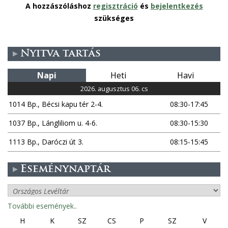
A hozzászóláshoz
regisztráció
és
bejelentkezés
szükséges
Nyitva tartás
Napi
Heti
Havi
2026. augusztus 06. cs
1014 Bp., Bécsi kapu tér 2-4.
08:30-17:45
1037 Bp., Lángliliom u. 4-6.
08:30-15:30
1113 Bp., Daróczi út 3.
08:15-15:45
Eseménynaptár
További események..
H
K
SZ
CS
P
SZ
V