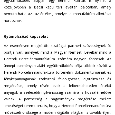
együttműködés alapján egy herendi kiállítás is nyílhat a
közeljövőben a Bécsi kapu téri levéltári palotában, amely
bemutathatja azt az értéket, amelyet a manufaktúra alkotásai
hordoznak.
Gyümölcsöző kapcsolat
Az eseményen megkötött stratégiai partneri szövetségnek öt
pontja van, amelyek mind a Magyar Nemzeti Levéltár mind a
Herendi Porcelánmanufaktúra számára nagyon fontosak. Az
ünnepi eseményen aláírt együttműködés célja többek között a
Herendi Porcelánmanufaktúra történelmi dokumentumainak és
fényképanyagainak szakszerű feldolgozása, digitalizálása és
megőrzése, amely révén ezek a felbecsülhetetlen értékű
anyagok a szélesebb nyilvánosság számára is hozzáférhetővé
válnak. A partnerség a hagyományok megőrzése mellett
lehetőséget teremt arra is, hogy a Herendi Porcelánmanufaktúra
művészeti öröksége a modern digitális világban is tovább éljen.