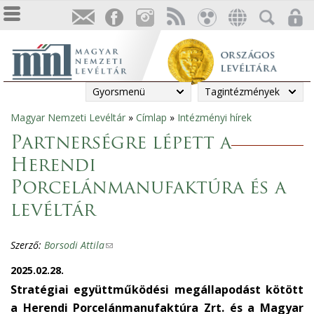
Gyorsmenü
Tagintézmények
Magyar Nemzeti Levéltár
»
Címlap
»
Intézményi hírek
Jelenlegi
Partnerségre lépett a
hely
Herendi
Porcelánmanufaktúra és a
levéltár
Szerző:
Borsodi Attila
(
l
2025.02.28.
i
Stratégiai együttműködési megállapodást kötött
n
a Herendi Porcelánmanufaktúra Zrt. és a Magyar
k