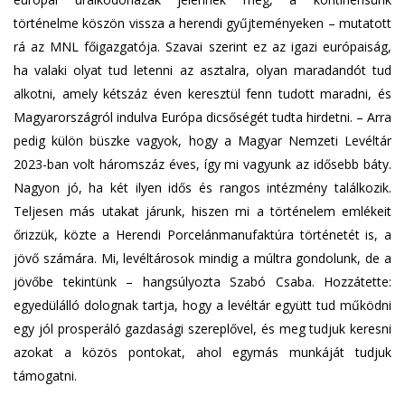
történelme köszön vissza a herendi gyűjteményeken – mutatott
rá az MNL főigazgatója. Szavai szerint ez az igazi európaiság,
ha valaki olyat tud letenni az asztalra, olyan maradandót tud
alkotni, amely kétszáz éven keresztül fenn tudott maradni, és
Magyarországról indulva Európa dicsőségét tudta hirdetni. – Arra
pedig külön büszke vagyok, hogy a Magyar Nemzeti Levéltár
2023-ban volt háromszáz éves, így mi vagyunk az idősebb báty.
Nagyon jó, ha két ilyen idős és rangos intézmény találkozik.
Teljesen más utakat járunk, hiszen mi a történelem emlékeit
őrizzük, közte a Herendi Porcelánmanufaktúra történetét is, a
jövő számára. Mi, levéltárosok mindig a múltra gondolunk, de a
jövőbe tekintünk – hangsúlyozta Szabó Csaba. Hozzátette:
egyedülálló dolognak tartja, hogy a levéltár együtt tud működni
egy jól prosperáló gazdasági szereplővel, és meg tudjuk keresni
azokat a közös pontokat, ahol egymás munkáját tudjuk
támogatni.