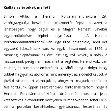
Kiállás az értékek mellett
Simon Attila, a Herendi Porcelánmanufaktúra Zrt.
vezérigazgatója beszédében köszönetét fejezti ki azért a
lehetőségért, hogy cégük és a Magyar Nemzeti Levéltár
együttműködésre léphet egymással. – A Herendi
Porcelánmanufaktúrának van egy utca névtáblája, ahol két
egyszerű házszámunk van. Az egyik házszámunk az 1826, a
társaság alapításának az éve, ezt egy nyíl követi, a másik a
házszámunk pedig nem más mint a végtelen. Herend volt, van
és lesz, és a mai kor emberének igazából annyi a dolga, hogy
többet hagyjon az utókorra, mint amennyit az elődeitől kapott. A
jövőtől viszont azt várhatjuk el, ahogy mi, magunk a múltunk
felé fordulunk. Éppen ezért rendkívül fontosnak tartom, hogy a
Herendi Porcelánmanufaktúra történelmét most a jeles
kétszázéves évfordulónk környékén is méltóképpen feltárjuk. S
bár a porcelán készítéséhez, gyártásához, festéséhez és