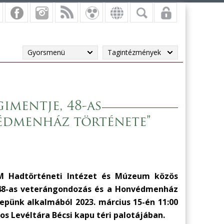
Gyorsmenü
Tagintézmények
imentje, 48-as
édmenház története”
HM Hadtörténeti Intézet és Múzeum közös
A 48-as veterángondozás és a Honvédmenház
epünk alkalmából 2023. március 15-én 11:00
s Levéltára Bécsi kapu téri palotájában.