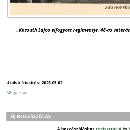
„Kossuth Lajos elfogyott regimentje, 48-as vete
Utolsó frissítés:
2023.05.02.
Megosztás
ÚJ HOZZÁSZÓLÁS
A hozzászóláshoz
regisztráció
és