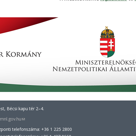
t, Bécsi kapu tér 2–4.
@mnl.gov.hu
(link
sends
zponti telefonszáma: +36 1 225 2800
e-