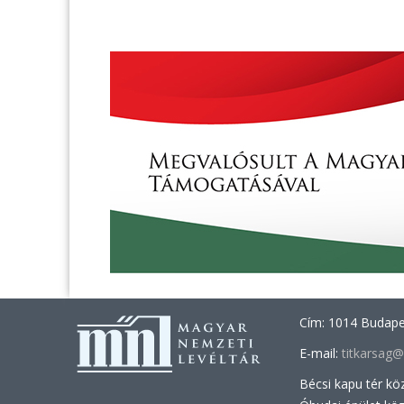
Cím: 1014 Budapes
E-mail:
titkarsag
Bécsi kapu tér kö