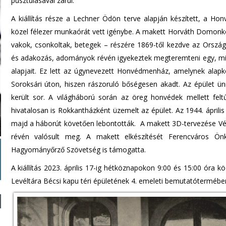
pusztulásával zárul.
A kiállítás része a Lechner Ödön terve alapján készített, a H
közel félezer munkaórát vett igénybe. A makett Horváth Domonkos
vakok, csonkoltak, betegek – részére 1869-től kezdve az Orszá
és adakozás, adományok révén igyekeztek megteremteni egy, m
alapjait. Ez lett az úgynevezett Honvédmenház, amelynek alapkö
Soroksári úton, hiszen rászoruló bőségesen akadt. Az épület ü
került sor. A világháború során az öreg honvédek mellett felt
hivatalosan is Rokkantházként üzemelt az épület. Az 1944. ápril
majd a háborút követően lebontották. A makett 3D-tervezése Vég
révén valósult meg. A makett elkészítését Ferencváros Ö
Hagyományőrző Szövetség is támogatta.
A kiállítás 2023. április 17-ig hétköznapokon 9:00 és 15:00 óra
Levéltára Bécsi kapu téri épületének 4. emeleti bemutatóterméb