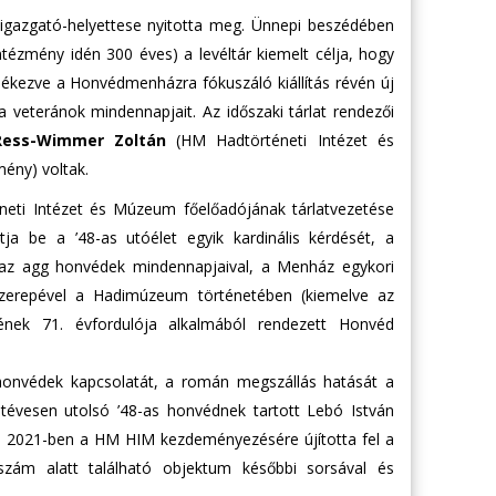
őigazgató-helyettese nyitotta meg. Ünnepi beszédében
tézmény idén 300 éves) a levéltár kiemelt célja, hogy
emlékezve a Honvédmenházra fókuszáló kiállítás révén új
 veteránok mindennapjait. Az időszaki tárlat rendezői
Ress-Wimmer Zoltán
(HM Hadtörténeti Intézet és
ény) voltak.
eti Intézet és Múzeum főelőadójának tárlatvezetése
ja be a ’48-as utóélet egyik kardinális kérdését, a
 az agg honvédek mindennapjaival, a Menház egykori
szerepével a Hadimúzeum történetében (kiemelve az
lének 71. évfordulója alkalmából rendezett Honvéd
s honvédek kapcsolatát, a román megszállás hatását a
tévesen utolsó ’48-as honvédnek tartott Lebó István
ban 2021-ben a HM HIM kezdeményezésére újította fel a
 szám alatt található objektum későbbi sorsával és