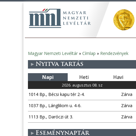
Magyar Nemzeti Levéltár
»
Címlap
»
Rendezvények
Jelenlegi
Nyitva tartás
hely
Napi
Heti
Havi
2026. augusztus 08. sz
1014 Bp., Bécsi kapu tér 2-4.
Zárva
1037 Bp., Lángliliom u. 4-6.
Zárva
1113 Bp., Daróczi út 3.
Zárva
Eseménynaptár