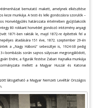
onvédmenházat bemutató makett, amelynek elkészítése
 keze munkája. A testi és lelki gondozásra szorulók –
gos Honvédgyűlés határozata értelmében gyűjtőakciók
integy 80 rokkant honvédet gondozó intézmény anyagi
vét 1871-ben rakták le, majd 1872-re építettek fel a
nnepélyes átadására 151 éve, 1872. szeptember 29-én
űntek a „Nagy Háború” sebesültjei is, 1924-től pedig
is 3-i bombázás során sajnos súlyosan megrongálódott,
vári Endre, a figurák festése Zabari Hajnalka munkája
nkormányzata mellett a Magyar Huszár és Katonai
 között látogatható a Magyar Nemzeti Levéltár Országos
en.