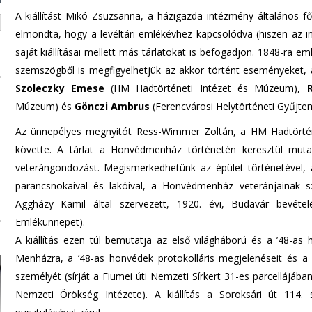
A kiállítást Mikó Zsuzsanna, a házigazda intézmény általános f
elmondta, hogy a levéltári emlékévhez kapcsolódva (hiszen az in
saját kiállításai mellett más tárlatokat is befogadjon. 1848-ra 
szemszögből is megfigyelhetjük az akkor történt eseményeket, a
Szoleczky Emese
(HM Hadtörténeti Intézet és Múzeum),
Múzeum) és
Gönczi Ambrus
(Ferencvárosi Helytörténeti Gyűjtem
Az ünnepélyes megnyitót Ress-Wimmer Zoltán, a HM Hadtörtén
követte. A tárlat a Honvédmenház történetén keresztül mutat
veterángondozást. Megismerkedhetünk az épület történetével,
parancsnokaival és lakóival, a Honvédmenház veteránjainak 
Aggházy Kamil által szervezett, 1920. évi, Budavár bevéte
Emlékünnepet).
A kiállítás ezen túl bemutatja az első világháború és a ’48-a
Menházra, a ’48-as honvédek protokolláris megjelenéseit és a 
személyét (sírját a Fiumei úti Nemzeti Sírkert 31-es parcellájá
Nemzeti Örökség Intézete). A kiállítás a Soroksári út 114.