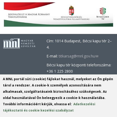
Cím: 1014 Budapest, Bécsi kapu tér 2–
4.
E-mail:
titkarsag@mnl.gov.hu
(link
sends
Bécsi kapu tér központi telefonszáma:
e-
+36 1 225 2800
mail)
Óbudai épület központi telefonszáma:
A MNL portál süti (cookie) fájlokat használ, melyeket az Ön gépén
+36 1 437 0660
tárol a rendszer. A cookie-k személyek azonosítására nem
alkalmasak, szolgáltatásaink biztosításához szükségesek. Az
Információs Iroda (Kutatószolgálat):
oldal használatával Ön beleegyezik a cookie-k használatába.
info@mnl.gov.hu
(link
További információért kérjük, olvassa el:
Adatkezelési
Tel.: +36 1 225 2843, +36 1 225 2844
sends
tájékoztató és cookie kezelési szabályzat
Postacím: 1014 Budapest, Bécsi kapu
e-