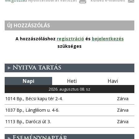
Nyomtatóbarát változat
küldés e-mailben
ÚJ HOZZÁSZÓLÁS
A hozzászóláshoz
regisztráció
és
bejelentkezés
szükséges
Nyitva tartás
Napi
Heti
Havi
2026. augusztus 08. sz
1014 Bp., Bécsi kapu tér 2-4.
Zárva
1037 Bp., Lángliliom u. 4-6.
Zárva
1113 Bp., Daróczi út 3.
Zárva
Eseménynaptár