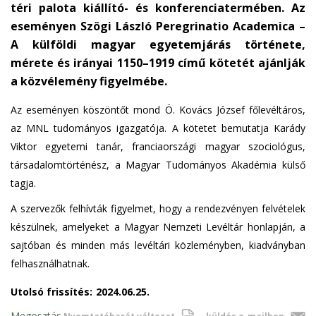
téri palota kiállító- és konferenciatermében. Az
e
eseményen Szögi László Peregrinatio Academica –
n
A külföldi magyar egyetemjárás története,
d
s
mérete és irányai 1150–1919 című kötetét ajánlják
e
a közvélemény figyelmébe.
-
Az eseményen köszöntőt mond Ö. Kovács József főlevéltáros,
m
az MNL tudományos igazgatója. A kötetet bemutatja Karády
a
i
Viktor egyetemi tanár, franciaországi magyar szociológus,
l
társadalomtörténész, a Magyar Tudományos Akadémia külső
)
tagja.
A szervezők felhívták figyelmet, hogy a rendezvényen felvételek
készülnek, amelyeket a Magyar Nemzeti Levéltár honlapján, a
sajtóban és minden más levéltári közleményben, kiadványban
felhasználhatnak.
Utolsó frissítés:
2024.06.25.
Megosztás