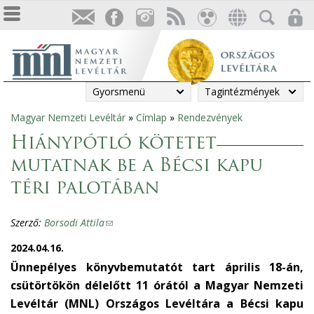
Gyorsmenü
Tagintézmények
Magyar Nemzeti Levéltár
»
Címlap
»
Rendezvények
Jelenlegi
Hiánypótló kötetet
hely
mutatnak be a Bécsi kapu
téri palotában
Szerző:
Borsodi Attila
(
l
2024.04.16.
i
Ünnepélyes könyvbemutatót tart április 18-án,
n
csütörtökön délelőtt 11 órától a Magyar Nemzeti
k
Levéltár (MNL) Országos Levéltára a Bécsi kapu
s