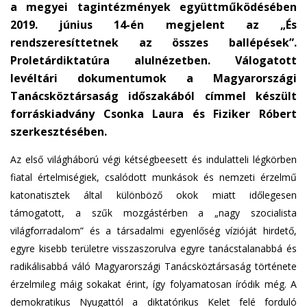
a megyei tagintézmények együttműködésében
2019. június 14-én megjelent az „És
rendszeresíttetnek az összes ballépések”.
Proletárdiktatúra alulnézetben. Válogatott
levéltári dokumentumok a Magyarországi
Tanácsköztársaság időszakából címmel készült
forráskiadvány Csonka Laura és Fiziker Róbert
szerkesztésében.
Az első világháború végi kétségbeesett és indulatteli légkörben
fiatal értelmiségiek, csalódott munkások és nemzeti érzelmű
katonatisztek által különböző okok miatt időlegesen
támogatott, a szűk mozgástérben a „nagy szocialista
világforradalom” és a társadalmi egyenlőség vízióját hirdető,
egyre kisebb területre visszaszorulva egyre tanácstalanabbá és
radikálisabbá váló Magyarországi Tanácsköztársaság története
érzelmileg máig sokakat érint, így folyamatosan íródik még. A
demokratikus Nyugattól a diktatórikus Kelet felé forduló