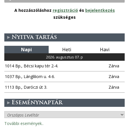
A hozzászóláshoz
regisztráció
és
bejelentkezés
szükséges
Nyitva tartás
Napi
Heti
Havi
2026. augusztus 07. p
1014 Bp., Bécsi kapu tér 2-4.
Zárva
1037 Bp., Lángliliom u. 4-6.
Zárva
1113 Bp., Daróczi út 3.
Zárva
Eseménynaptár
További események..