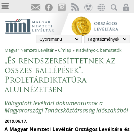
Gyorsmenü
Tagintézmények
Magyar Nemzeti Levéltár
»
Címlap
»
Kiadványok, bemutatók
Jelenlegi
„És rendszeresíttetnek az
hely
összes ballépések”.
Proletárdiktatúra
alulnézetben
Válogatott levéltári dokumentumok a
Magyarországi Tanácsköztársaság időszakából
2019.06.17.
A Magyar Nemzeti Levéltár Országos Levéltára és