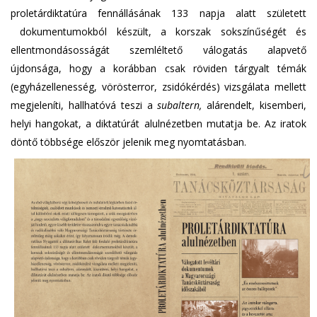
proletárdiktatúra fennállásának 133 napja alatt született
dokumentumokból készült, a korszak sokszínűségét és
ellentmondásosságát szemléltető válogatás alapvető
újdonsága, hogy a korábban csak röviden tárgyalt témák
(egyházellenesség, vörösterror, zsidókérdés) vizsgálata mellett
megjeleníti, hallhatóvá teszi a
subaltern,
alárendelt, kisemberi,
helyi hangokat, a diktatúrát alulnézetben mutatja be. Az iratok
döntő többsége először jelenik meg nyomtatásban.