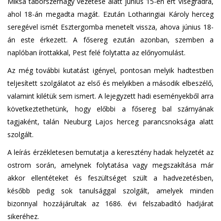
Miksa táborszernagy vezetése alatt június 15-én ért Visegrádra,
ahol 18-án megadta magát. Ezután Lotharingiai Károly herceg
seregével ismét Esztergomba menetelt vissza, ahova június 18-
án este érkezett. A fősereg ezután azonban, szemben a
naplóban írottakkal, Pest felé folytatta az előnyomulást.
Az még további kutatást igényel, pontosan melyik hadtestben
teljesített szolgálatot az első és melyikben a második elbeszélő,
valamint kilétük sem ismert. A lejegyzett hadi eseményekből arra
következtethetünk, hogy előbbi a fősereg bal szárnyának
tagjaként, talán Neuburg Lajos herceg parancsnoksága alatt
szolgált.
A leírás érzékletesen bemutatja a keresztény hadak helyzetét az
ostrom során, amelynek folytatása vagy megszakítása már
akkor ellentéteket és feszültséget szült a hadvezetésben,
később pedig sok tanulsággal szolgált, amelyek minden
bizonnyal hozzájárultak az 1686. évi felszabadító hadjárat
sikeréhez.