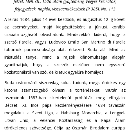
Jelzet: MNL OL, 1526 utáni gyűjtemény, Vegyes kéziratok,
feljegyzések, naplók, visszaemlékezések (R 385), No. 113
A leírás 1684. július 14-ével kezdődik, és augusztus 12-ig követi
az eseményeket, majd kiegészítésként a júniusi, korábbi
csapatmozgásról olvashatunk. Mindezekből kiderül, hogy a
szerző Parella, vagyis Ludovico Emilio San Martino di Parella
tábornok parancsnoksága alatt érkezett Buda alá. Mind az
írástudás ténye, mind a rajzok kifinomultsága alapján
gyaníthatjuk, hogy a szerzők esetében nem egyszerű
közkatonákról van szó, de kilétük egyelőre homályos.
Buda ostromáról viszonylag sokat tudunk, mégis érdekes egy
katona szemszögéből olvasni a történéseket. Miután az
oszmánok 1683-ban sikertelenül próbálták meg elfoglalni
Bécset, XI. Ince pápa kezdeményezésére 1684 tavaszán
megalakult a Szent Liga, a Habsburg Monarchia, a Lengyel-
Litván Unió, a Velencei Köztársaság és a Pápai Állam
törökellenes szövetsége. Célja az Oszmán Birodalom európai