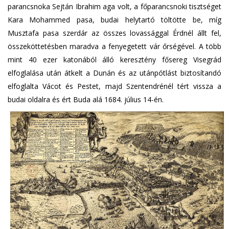
parancsnoka Sejtán Ibrahim aga volt, a főparancsnoki tisztséget
Kara Mohammed pasa, budai helytartó töltötte be, míg
Musztafa pasa szerdár az összes lovassággal Érdnél állt fel,
összeköttetésben maradva a fenyegetett vár őrségével. A több
mint 40 ezer katonából álló keresztény fősereg Visegrád
elfoglalása után átkelt a Dunán és az utánpótlást biztosítandó
elfoglalta Vácot és Pestet, majd Szentendrénél tért vissza a
budai oldalra és ért Buda alá 1684. július 14-én.