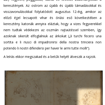
keresztények. Az ostrom az újabb és újabb támadásokkal és
visszavonulásokkal folytatódott augusztus 12-éig, amikor az
előző éjjel lecsapott vihar és óriási eső következtében a
keresztény katonák annyira eláztak, hogy a vizes fegyverekkel
nem tudtak védekezni az oszmán rajtaütéssel szemben, így
azoknak sikerült elfoglalniuk az árkokat („li turchi fecero una
sortita e li riusci di impadronirsi della nostra trinciera non
potendo li nostri difendersi per haver le armi tutte molli”).
A leírás ekkor megszakad és a betűk helyét átveszik a rajzok.