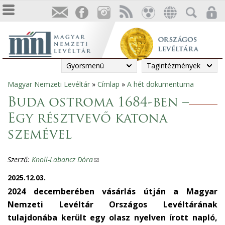
Gyorsmenü
Tagintézmények
Magyar Nemzeti Levéltár
»
Címlap
»
A hét dokumentuma
Jelenlegi
Buda ostroma 1684-ben –
hely
Egy résztvevő katona
szemével
Szerző:
Knoll-Labancz Dóra
(
l
2025.12.03.
i
2024 decemberében vásárlás útján a Magyar
n
Nemzeti Levéltár Országos Levéltárának
k
tulajdonába került egy olasz nyelven írott napló,
s