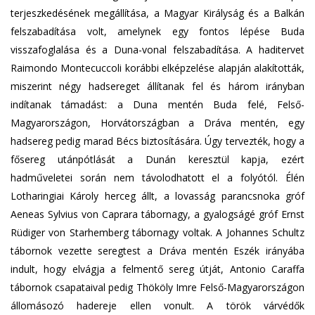
terjeszkedésének megállítása, a Magyar Királyság és a Balkán
felszabadítása volt, amelynek egy fontos lépése Buda
visszafoglalása és a Duna-vonal felszabadítása. A haditervet
Raimondo Montecuccoli korábbi elképzelése alapján alakították,
miszerint négy hadsereget állítanak fel és három irányban
indítanak támadást: a Duna mentén Buda felé, Felső-
Magyarországon, Horvátországban a Dráva mentén, egy
hadsereg pedig marad Bécs biztosítására. Úgy tervezték, hogy a
fősereg utánpótlását a Dunán keresztül kapja, ezért
hadműveletei során nem távolodhatott el a folyótól. Élén
Lotharingiai Károly herceg állt, a lovasság parancsnoka gróf
Aeneas Sylvius von Caprara tábornagy, a gyalogságé gróf Ernst
Rüdiger von Starhemberg tábornagy voltak. A Johannes Schultz
tábornok vezette seregtest a Dráva mentén Eszék irányába
indult, hogy elvágja a felmentő sereg útját, Antonio Caraffa
tábornok csapataival pedig Thököly Imre Felső-Magyarországon
állomásozó hadereje ellen vonult. A török várvédők