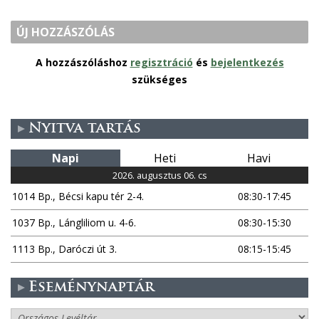
ÚJ HOZZÁSZÓLÁS
A hozzászóláshoz
regisztráció
és
bejelentkezés
szükséges
Nyitva tartás
Napi
Heti
Havi
2026. augusztus 06. cs
1014 Bp., Bécsi kapu tér 2-4.
08:30-17:45
1037 Bp., Lángliliom u. 4-6.
08:30-15:30
1113 Bp., Daróczi út 3.
08:15-15:45
Eseménynaptár