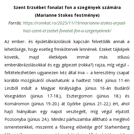
Szent Erzsébet fonalat fon a szegények számára
(Marianne Stokes festménye)
Forrás:
https://romkat.ro/2025/11/19/marianne-stokes-arpad-
hazi-szent-erzsebet-fonalat-fon-a-szegenyeknek/
Az ember- és épületábrázolások kapcsán felvetődik annak a
lehetősége, hogy esetleg freskótervek lennének. Ezeket tájképek
követik, majd életképek immár más stílusú
emberábrázolásokkal és egy gépezet (rokka?) rajza, míg végül –
feltételezhetően ugyanezen kéz által írva – a keresztény csapat
korábbi mozgásáról olvashatunk: a hadtest 1684. június 11-én
Linzből indult a Magyar Királyságba. Június 16-án Budáról
Visegrádon (június 17-18.), Esztergomon (június 18.) és
Komáromon (június 19-20.) át Győrbe (június 21-22.) ért, ahol
hajó hiányában egy napot vesztegelt, míg végül eljutott
Pozsonyba (június 24.). Mindez párhuzamba állítható a meglévő
ismereteinkkel, miszerint a fősereg elővédje gróf Starhemberg