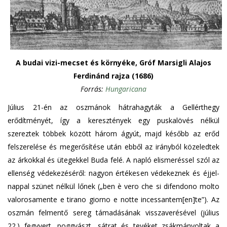
A budai vizi-mecset és környéke, Gróf Marsigli Alajos
Ferdinánd rajza (1686)
Forrás:
Hungaricana
Július 21-én az oszmánok hátrahagyták a Gellérthegy
erődítményét, így a keresztények egy puskalövés nélkül
szereztek többek között három ágyút, majd később az erőd
felszerelése és megerősítése után ebből az irányból közeledtek
az árkokkal és ütegekkel Buda felé. A napló elismeréssel szól az
ellenség védekezéséről: nagyon értékesen védekeznek és éjjel-
nappal szünet nélkül lőnek („ben è vero che si difendono molto
valorosamente e tirano giorno e notte incessantem[en]te”). Az
oszmán felmentő sereg támadásának visszaverésével (július
22.) fegyvert, poggyászt, sátrat és tevéket zsákmányoltak a