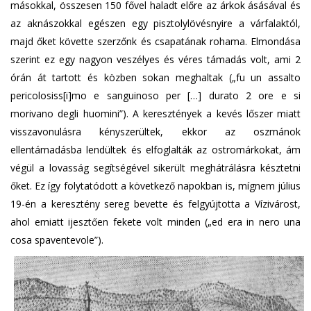
másokkal, összesen 150 fővel haladt előre az árkok ásásával és
az aknászokkal egészen egy pisztolylövésnyire a várfalaktól,
majd őket követte szerzőnk és csapatának rohama. Elmondása
szerint ez egy nagyon veszélyes és véres támadás volt, ami 2
órán át tartott és közben sokan meghaltak („fu un assalto
pericolosiss[i]mo e sanguinoso per […] durato 2 ore e si
morivano degli huomini”). A keresztények a kevés lőszer miatt
visszavonulásra kényszerültek, ekkor az oszmánok
ellentámadásba lendültek és elfoglalták az ostromárkokat, ám
végül a lovasság segítségével sikerült meghátrálásra késztetni
őket. Ez így folytatódott a következő napokban is, mígnem július
19-én a keresztény sereg bevette és felgyújtotta a Vízivárost,
ahol emiatt ijesztően fekete volt minden („ed era in nero una
cosa spaventevole”).