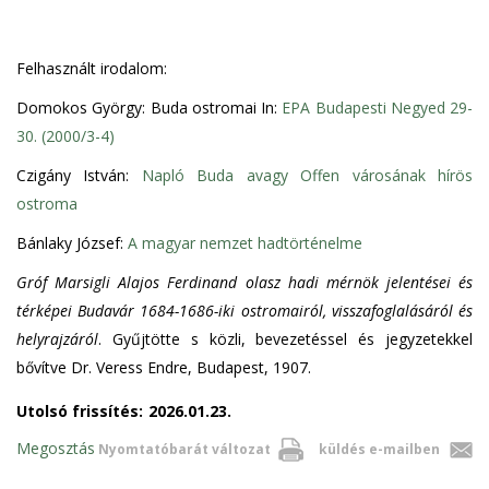
Felhasznált irodalom:
Domokos György: Buda ostromai In:
EPA Budapesti Negyed 29-
30. (2000/3-4)
Czigány István:
Napló Buda avagy Offen városának hírös
ostroma
Bánlaky József:
A magyar nemzet hadtörténelme
Gróf Marsigli Alajos Ferdinand olasz hadi mérnök jelentései és
térképei Budavár 1684-1686-iki ostromairól, visszafoglalásáról és
helyrajzáról
. Gyűjtötte s közli, bevezetéssel és jegyzetekkel
bővítve Dr. Veress Endre, Budapest, 1907.
Utolsó frissítés:
2026.01.23.
Megosztás
Nyomtatóbarát változat
küldés e-mailben