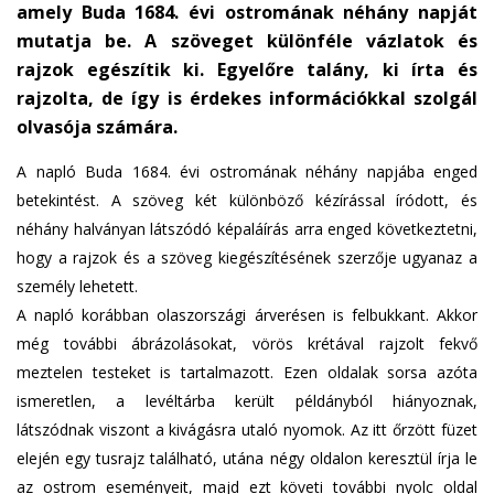
amely Buda 1684. évi ostromának néhány napját
e
mutatja be. A szöveget különféle vázlatok és
n
rajzok egészítik ki. Egyelőre talány, ki írta és
d
s
rajzolta, de így is érdekes információkkal szolgál
e
olvasója számára.
-
A napló Buda 1684. évi ostromának néhány napjába enged
m
betekintést. A szöveg két különböző kézírással íródott, és
a
i
néhány halványan látszódó képaláírás arra enged következtetni,
l
hogy a rajzok és a szöveg kiegészítésének szerzője ugyanaz a
)
személy lehetett.
A napló korábban olaszországi árverésen is felbukkant. Akkor
még további ábrázolásokat, vörös krétával rajzolt fekvő
meztelen testeket is tartalmazott. Ezen oldalak sorsa azóta
ismeretlen, a levéltárba került példányból hiányoznak,
látszódnak viszont a kivágásra utaló nyomok. Az itt őrzött füzet
elején egy tusrajz található, utána négy oldalon keresztül írja le
az ostrom eseményeit, majd ezt követi további nyolc oldal