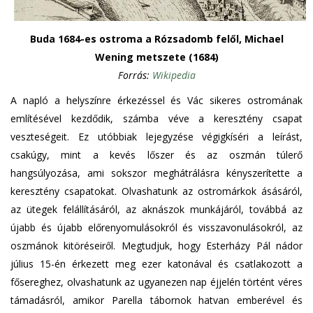
Buda 1684-es ostroma a Rózsadomb felől, Michael
Wening metszete (1684)
Forrás:
Wikipedia
A napló a helyszínre érkezéssel és Vác sikeres ostromának
említésével kezdődik, számba véve a keresztény csapat
veszteségeit. Ez utóbbiak lejegyzése végigkíséri a leírást,
csakúgy, mint a kevés lőszer és az oszmán túlerő
hangsúlyozása, ami sokszor meghátrálásra kényszerítette a
keresztény csapatokat. Olvashatunk az ostromárkok ásásáról,
az ütegek felállításáról, az aknászok munkájáról, továbbá az
újabb és újabb előrenyomulásokról és visszavonulásokról, az
oszmánok kitöréseiről. Megtudjuk, hogy Esterházy Pál nádor
július 15-én érkezett meg ezer katonával és csatlakozott a
fősereghez, olvashatunk az ugyanezen nap éjjelén történt véres
támadásról, amikor Parella tábornok hatvan emberével és