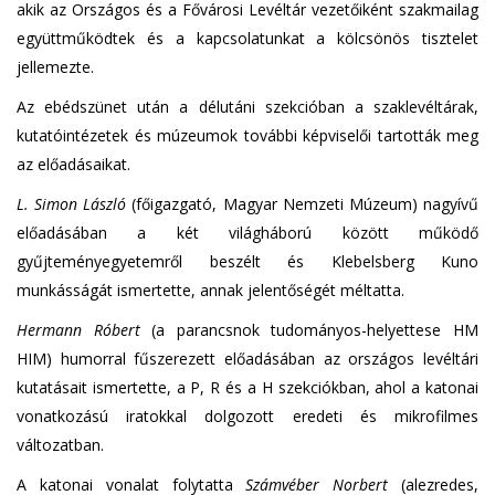
akik az Országos és a Fővárosi Levéltár vezetőiként szakmailag
együttműködtek és a kapcsolatunkat a kölcsönös tisztelet
jellemezte.
Az ebédszünet után a délutáni szekcióban a szaklevéltárak,
kutatóintézetek és múzeumok további képviselői tartották meg
az előadásaikat.
L. Simon László
(főigazgató, Magyar Nemzeti Múzeum) nagyívű
előadásában a két világháború között működő
gyűjteményegyetemről beszélt és Klebelsberg Kuno
munkásságát ismertette, annak jelentőségét méltatta.
Hermann Róbert
(a parancsnok tudományos-helyettese HM
HIM) humorral fűszerezett előadásában az országos levéltári
kutatásait ismertette, a P, R és a H szekciókban, ahol a katonai
vonatkozású iratokkal dolgozott eredeti és mikrofilmes
változatban.
A katonai vonalat folytatta
Számvéber Norbert
(alezredes,