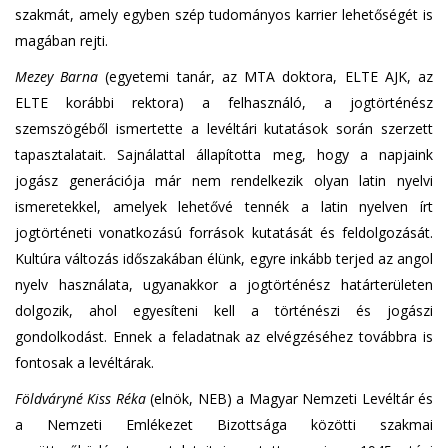
szakmát, amely egyben szép tudományos karrier lehetőségét is
magában rejti.
Mezey Barna
(egyetemi tanár, az MTA doktora, ELTE AJK, az
ELTE korábbi rektora) a felhasználó, a jogtörténész
szemszögéből ismertette a levéltári kutatások során szerzett
tapasztalatait. Sajnálattal állapította meg, hogy a napjaink
jogász generációja már nem rendelkezik olyan latin nyelvi
ismeretekkel, amelyek lehetővé tennék a latin nyelven írt
jogtörténeti vonatkozású források kutatását és feldolgozását.
Kultúra változás időszakában élünk, egyre inkább terjed az angol
nyelv használata, ugyanakkor a jogtörténész határterületen
dolgozik, ahol egyesíteni kell a történészi és jogászi
gondolkodást. Ennek a feladatnak az elvégzéséhez továbbra is
fontosak a levéltárak.
Földváryné Kiss Réka
(elnök, NEB) a Magyar Nemzeti Levéltár és
a Nemzeti Emlékezet Bizottsága közötti szakmai