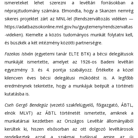
ismereteket lehet szerezni a levéltári forrásokban a
néprajztudomány számára. Elmondta, hogy a Skanzen nemrég
sikeres projektet zárt az MNL-lel (Rendszerváltozás vidéken —
https://adatbazisokonline.mnl.gov.hu/gyujtemeny/rendszervaltas
-videken). Kiemelte a közös tudományos munkát folytatni kell,
és büszkék a két intézmény közötti partnerségre.
Fazekas István
(egyetemi tanár ELTE BTK) a bécsi delegátusok
munkáját ismertette, amelyet az 1926-os Badeni levéltári
egyezmény 3. és 4. pontja szabályozz. Értékelte a közel
kilencven éves bécsi delegátusi működést is. A legfőbb
eredménynek tekintette, hogy a munkájuk beépült a történeti
kutatásba is.
Cseh Gergő Bendegúz
(vezető szakfelügyelő, főigazgató, ÁBTL,
elnök MLVT) az ÁBTL történetét ismertette, amiknek a
munkatársai kezdetben az Országos Levéltár állományából
kerültek ki, hiszen elsősorban az ott dolgozó levéltárosok
rendelkeztek azzal a szakmai tudással, amire az új