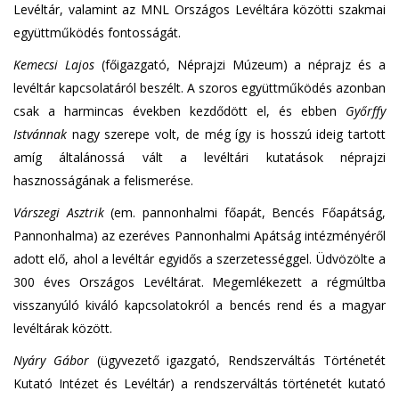
Levéltár, valamint az MNL Országos Levéltára közötti szakmai
együttműködés fontosságát.
Kemecsi Lajos
(főigazgató, Néprajzi Múzeum) a néprajz és a
levéltár kapcsolatáról beszélt. A szoros együttműködés azonban
csak a harmincas években kezdődött el, és ebben
Győrffy
Istvánnak
nagy szerepe volt, de még így is hosszú ideig tartott
amíg általánossá vált a levéltári kutatások néprajzi
hasznosságának a felismerése.
Várszegi Asztrik
(em. pannonhalmi főapát, Bencés Főapátság,
Pannonhalma) az ezeréves Pannonhalmi Apátság intézményéről
adott elő, ahol a levéltár egyidős a szerzetességgel. Üdvözölte a
300 éves Országos Levéltárat. Megemlékezett a régmúltba
visszanyúló kiváló kapcsolatokról a bencés rend és a magyar
levéltárak között.
Nyáry Gábor
(ügyvezető igazgató, Rendszerváltás Történetét
Kutató Intézet és Levéltár) a rendszerváltás történetét kutató