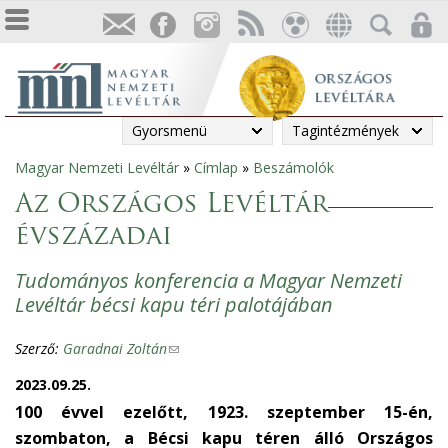
Gyorsmenü
Tagintézmények
Magyar Nemzeti Levéltár
»
Címlap
»
Beszámolók
Jelenlegi
Az Országos Levéltár
hely
évszázadai
Tudományos konferencia a Magyar Nemzeti
Levéltár bécsi kapu téri palotájában
Szerző:
Garadnai Zoltán
(
l
2023.09.25.
i
100 évvel ezelőtt, 1923. szeptember 15-én,
n
szombaton, a Bécsi kapu téren álló Országos
k