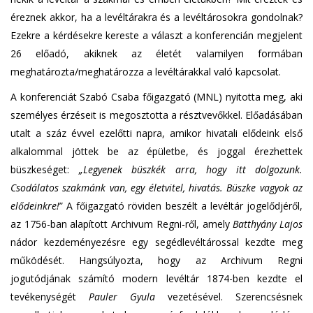
éreznek akkor, ha a levéltárakra és a levéltárosokra gondolnak?
Ezekre a kérdésekre kereste a választ a konferencián megjelent
26 előadó, akiknek az életét valamilyen formában
meghatározta/meghatározza a levéltárakkal való kapcsolat.
A konferenciát Szabó Csaba főigazgató (MNL) nyitotta meg, aki
személyes érzéseit is megosztotta a résztvevőkkel. Előadásában
utalt a száz évvel ezelőtti napra, amikor hivatali elődeink első
alkalommal jöttek be az épületbe, és joggal érezhettek
büszkeséget:
„Legyenek büszkék arra, hogy itt dolgozunk.
Csodálatos szakmánk van, egy életvitel, hivatás. Büszke vagyok az
elődeinkre!
” A főigazgató röviden beszélt a levéltár jogelődjéről,
az 1756-ban alapított Archivum Regni-ről, amely
Batthyány Lajos
nádor kezdeményezésre egy segédlevéltárossal kezdte meg
működését. Hangsúlyozta, hogy az Archivum Regni
jogutódjának számító modern levéltár 1874-ben kezdte el
tevékenységét
Pauler Gyula
vezetésével. Szerencsésnek