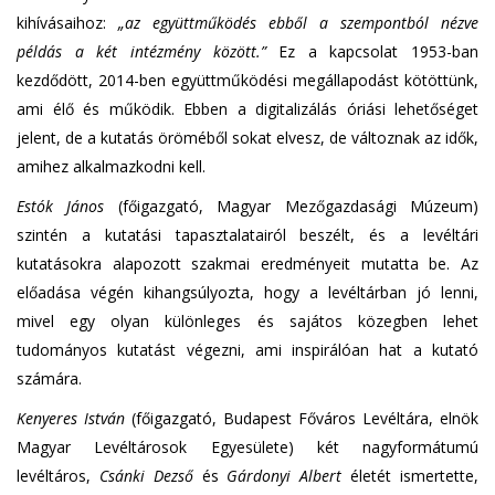
kihívásaihoz:
„az együttműködés ebből a szempontból nézve
példás a két intézmény között.”
Ez a kapcsolat 1953-ban
kezdődött, 2014-ben együttműködési megállapodást kötöttünk,
ami élő és működik. Ebben a digitalizálás óriási lehetőséget
jelent, de a kutatás öröméből sokat elvesz, de változnak az idők,
amihez alkalmazkodni kell.
Estók János
(főigazgató, Magyar Mezőgazdasági Múzeum)
szintén a kutatási tapasztalatairól beszélt, és a levéltári
kutatásokra alapozott szakmai eredményeit mutatta be. Az
előadása végén kihangsúlyozta, hogy a levéltárban jó lenni,
mivel egy olyan különleges és sajátos közegben lehet
tudományos kutatást végezni, ami inspirálóan hat a kutató
számára.
Kenyeres István
(főigazgató, Budapest Főváros Levéltára, elnök
Magyar Levéltárosok Egyesülete) két nagyformátumú
levéltáros,
Csánki Dezső
és
Gárdonyi Albert
életét ismertette,