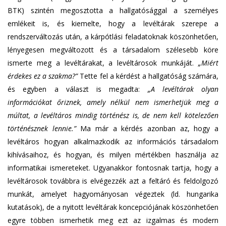
BTK) szintén megosztotta a hallgatósággal a személyes
emlékeit is, és kiemelte, hogy a levéltárak szerepe a
rendszerváltozás után, a kárpótlási feladatoknak köszönhetően,
lényegesen megváltozott és a társadalom szélesebb köre
ismerte meg a levéltárakat, a levéltárosok munkáját.
„Miért
érdekes ez a szakma?”
Tette fel a kérdést a hallgatóság számára,
és egyben a választ is megadta:
„A levéltárak olyan
információkat őriznek, amely nélkül nem ismerhetjük meg a
múltat, a levéltáros mindig történész is, de nem kell kötelezően
történésznek lennie.”
Ma már a kérdés azonban az, hogy a
levéltáros hogyan alkalmazkodik az információs társadalom
kihívásaihoz, és hogyan, és milyen mértékben használja az
informatikai ismereteket. Ugyanakkor fontosnak tartja, hogy a
levéltárosok továbbra is elvégezzék azt a feltáró és feldolgozó
munkát, amelyet hagyományosan végeztek (ld. hungarika
kutatások), de a nyitott levéltárak koncepciójának köszönhetően
egyre többen ismerhetik meg ezt az izgalmas és modern