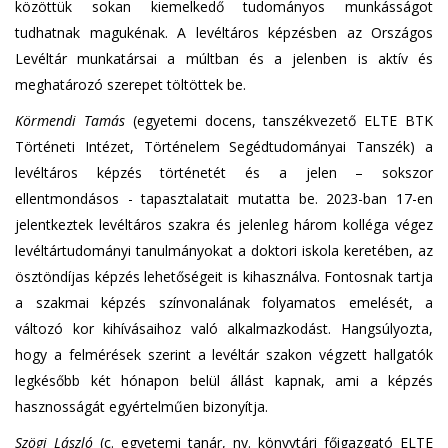
közöttük sokan kiemelkedő tudományos munkásságot
tudhatnak magukénak. A levéltáros képzésben az Országos
Levéltár munkatársai a múltban és a jelenben is aktív és
meghatározó szerepet töltöttek be.
Körmendi Tamás
(egyetemi docens, tanszékvezető ELTE BTK
Történeti Intézet, Történelem Segédtudományai Tanszék) a
levéltáros képzés történetét és a jelen – sokszor
ellentmondásos - tapasztalatait mutatta be. 2023-ban 17-en
jelentkeztek levéltáros szakra és jelenleg három kolléga végez
levéltártudományi tanulmányokat a doktori iskola keretében, az
ösztöndíjas képzés lehetőségeit is kihasználva. Fontosnak tartja
a szakmai képzés színvonalának folyamatos emelését, a
változó kor kihívásaihoz való alkalmazkodást. Hangsúlyozta,
hogy a felmérések szerint a levéltár szakon végzett hallgatók
legkésőbb két hónapon belül állást kapnak, ami a képzés
hasznosságát egyértelműen bizonyítja.
Szögi László
(c. egyetemi tanár, ny. könyvtári főigazgató ELTE