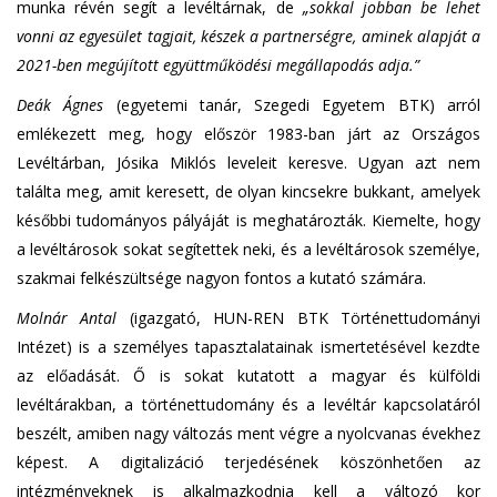
munka révén segít a levéltárnak, de
„sokkal jobban be lehet
vonni az egyesület tagjait, készek a partnerségre, aminek alapját a
2021-ben megújított együttműködési megállapodás adja.”
Deák Ágnes
(egyetemi tanár, Szegedi Egyetem BTK) arról
emlékezett meg, hogy először 1983-ban járt az Országos
Levéltárban, Jósika Miklós leveleit keresve. Ugyan azt nem
találta meg, amit keresett, de olyan kincsekre bukkant, amelyek
későbbi tudományos pályáját is meghatározták. Kiemelte, hogy
a levéltárosok sokat segítettek neki, és a levéltárosok személye,
szakmai felkészültsége nagyon fontos a kutató számára.
Molnár Antal
(igazgató, HUN-REN BTK Történettudományi
Intézet) is a személyes tapasztalatainak ismertetésével kezdte
az előadását. Ő is sokat kutatott a magyar és külföldi
levéltárakban, a történettudomány és a levéltár kapcsolatáról
beszélt, amiben nagy változás ment végre a nyolcvanas évekhez
képest. A digitalizáció terjedésének köszönhetően az
intézményeknek is alkalmazkodnia kell a változó kor