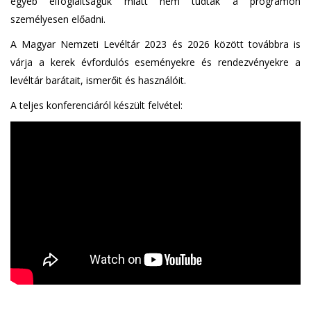
egyéb elfoglaltságuk miatt nem tudtak a programon
személyesen előadni.
A Magyar Nemzeti Levéltár 2023 és 2026 között továbbra is
várja a kerek évfordulós eseményekre és rendezvényekre a
levéltár barátait, ismerőit és használóit.
A teljes konferenciáról készült felvétel: