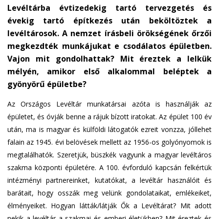
Levéltárba évtizedekig tartó tervezgetés és
s
évekig tartó építkezés után beköltöztek a
e
levéltárosok. A nemzet írásbeli örökségének őrzői
n
megkezdték munkájukat e csodálatos épületben.
d
s
Vajon mit gondolhattak? Mit éreztek a lelkük
e
mélyén, amikor első alkalommal beléptek a
-
gyönyörű épületbe?
m
Az Országos Levéltár munkatársai azóta is használják az
a
i
épületet, és óvják benne a rájuk bízott iratokat. Az épület 100 év
l
után, ma is magyar és külföldi látogatók ezreit vonzza, jóllehet
)
falain az 1945. évi belövések mellett az 1956-os golyónyomok is
megtalálhatók. Szeretjük, büszkék vagyunk a magyar levéltáros
szakma központi épületére. A 100. évforduló kapcsán felkértük
intézményi partnereinket, kutatókat, a levéltár használóit és
barátait, hogy osszák meg velünk gondolataikat, emlékeiket,
élményeiket. Hogyan látták/látják Ők a Levéltárat? Mit adott
nekik a levéltár a szakmai és emberi életükben? Mit éreztek és