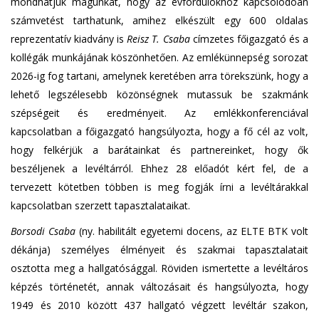
mondhatjuk magunkat, hogy az évfordulókhoz kapcsolódóan
számvetést tarthatunk, amihez elkészült egy 600 oldalas
reprezentatív kiadvány is
Reisz T. Csaba
címzetes főigazgató és a
kollégák munkájának köszönhetően. Az emlékünnepség sorozat
2026-ig fog tartani, amelynek keretében arra törekszünk, hogy a
lehető legszélesebb közönségnek mutassuk be szakmánk
szépségeit és eredményeit. Az emlékkonferenciával
kapcsolatban a főigazgató hangsúlyozta, hogy a fő cél az volt,
hogy felkérjük a barátainkat és partnereinket, hogy ők
beszéljenek a levéltárról. Ehhez 28 előadót kért fel, de a
tervezett kötetben többen is meg fogják írni a levéltárakkal
kapcsolatban szerzett tapasztalataikat.
Borsodi Csaba
(ny. habilitált egyetemi docens, az ELTE BTK volt
dékánja) személyes élményeit és szakmai tapasztalatait
osztotta meg a hallgatósággal. Röviden ismertette a levéltáros
képzés történetét, annak változásait és hangsúlyozta, hogy
1949 és 2010 között 437 hallgató végzett levéltár szakon,