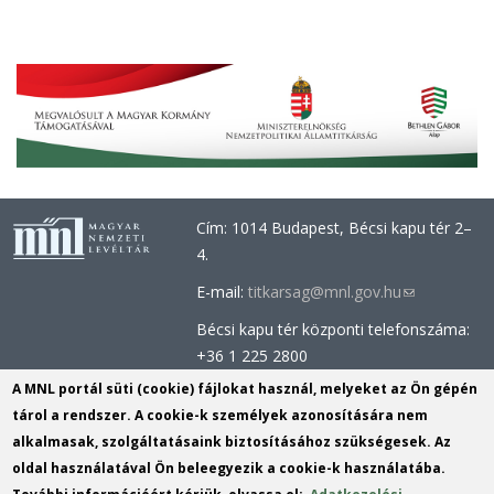
Cím: 1014 Budapest, Bécsi kapu tér 2–
4.
E-mail:
titkarsag@mnl.gov.hu
(link
sends
Bécsi kapu tér központi telefonszáma:
e-
+36 1 225 2800
mail)
Óbudai épület központi telefonszáma:
A MNL portál süti (cookie) fájlokat használ, melyeket az Ön gépén
+36 1 437 0660
tárol a rendszer. A cookie-k személyek azonosítására nem
alkalmasak, szolgáltatásaink biztosításához szükségesek. Az
Információs Iroda (Kutatószolgálat):
oldal használatával Ön beleegyezik a cookie-k használatába.
info@mnl.gov.hu
(link