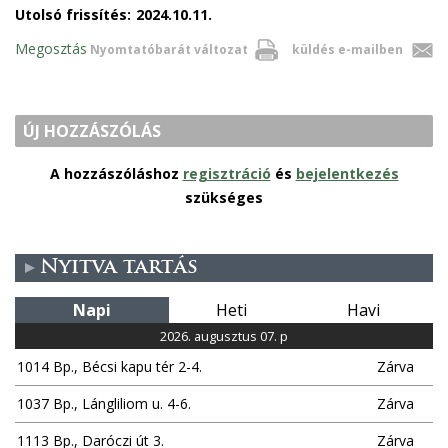
Utolsó frissítés:
2024.10.11.
Megosztás
Nyomtatóbarát változat
küldés e-mailben
ÚJ HOZZÁSZÓLÁS
A hozzászóláshoz
regisztráció
és
bejelentkezés
szükséges
Nyitva tartás
Napi
Heti
Havi
2026. augusztus 07. p
1014 Bp., Bécsi kapu tér 2-4.
Zárva
1037 Bp., Lángliliom u. 4-6.
Zárva
1113 Bp., Daróczi út 3.
Zárva