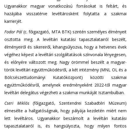
Ugyanakkor magyar vonatkozású forrásokat is feltárt, és
hazájába visszatérve levéltárosként folytatta a szakmai
karrierjét.
Fodor Pál
(c. főigazgató, MTA BTK) szintén személyes élményeit
osztotta meg. A levéltári kutatási tapasztalatairól beszélt,
élményeiről és sikereiről, kihangsúlyozva, hogy a hetvenes évek
végéhez képest a levéltári szolgáltatások színvonala lényegesen,
és előnyére változott meg. Nagy örömmel beszélt a magyar-
török levéltári együttműködésről, a két intézmény (MNL OL és a
Bölcsészettudományi Kutatóközpont) közötti szakmai
együttműködésről, amelynek eredményeként 2022-től magyar
levéltári delegátus végezheti a szakmai munkáját Isztambulban.
Cseri Miklós
(főigazgató, Szentendrei Szabadtéri Múzeum)
elmesélte a hallgatóságnak, hogy pályája kezdetén miért nem
lett levéltáros. Ugyanakkor beszámolt a levéltári kutatási
tapasztalatairól is, és hangsúlyozta, hogy milyen fontos