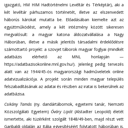
igazgató, HM HIM Hadtörténelmi Levéltár és Térképtár), aki a
két levéltár párhuzamos történetét, illetve az elszenvedett
háborús károkat mutatta be. Előadásában kiemelte azt az
együttműködést, amely a két intézmény között sikeresen
megvalósult: a magyar katona áldozatvállalása a Nagy
Háborúban, illetve a másik jelentős társadalmi érdeklődésre
számottartó projekt: a szovjet táborok magyar foglyai (mindkét
adatbázis elérhető az MNL honlapján —
https://adatbazisokonline.mnl.gov.hu/). Jelenleg pedig tervezés
alatt van az 1944/45-ös magyarországi hadműveletek online
adatvizualizációja. A projekt során minden magyar település
felszabadításának az adatai és részben az iratai is bekerülnek az
adatbázisa.
Csikány Tamás
(ny. dandártábornok, egyetemi tanár, Nemzeti
Közszolgálati Egyetem)
Óváry Lipót
(Alstadter Leopold) életét
ismertette, aki tüzérként szolgált 1848/49-ben, majd részt vett
Garibaldi oldalán az Itália egyesítéséért folytatott háborúban is.