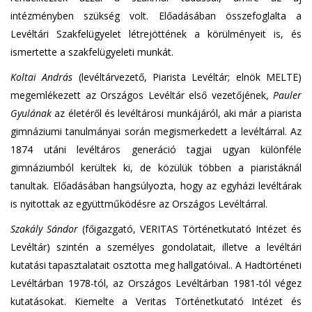
intézményben szükség volt. Előadásában összefoglalta a
Levéltári Szakfelügyelet létrejöttének a körülményeit is, és
ismertette a szakfelügyeleti munkát.
Koltai András
(levéltárvezető, Piarista Levéltár; elnök MELTE)
megemlékezett az Országos Levéltár első vezetőjének,
Pauler
Gyulának
az életéről és levéltárosi munkájáról, aki már a piarista
gimnáziumi tanulmányai során megismerkedett a levéltárral. Az
1874 utáni levéltáros generáció tagjai ugyan különféle
gimnáziumból kerültek ki, de közülük többen a piaristáknál
tanultak. Előadásában hangsúlyozta, hogy az egyházi levéltárak
is nyitottak az együttműködésre az Országos Levéltárral.
Szakály Sándor
(főigazgató, VERITAS Történetkutató Intézet és
Levéltár) szintén a személyes gondolatait, illetve a levéltári
kutatási tapasztalatait osztotta meg hallgatóival.. A Hadtörténeti
Levéltárban 1978-tól, az Országos Levéltárban 1981-tól végez
kutatásokat. Kiemelte a Veritas Történetkutató Intézet és