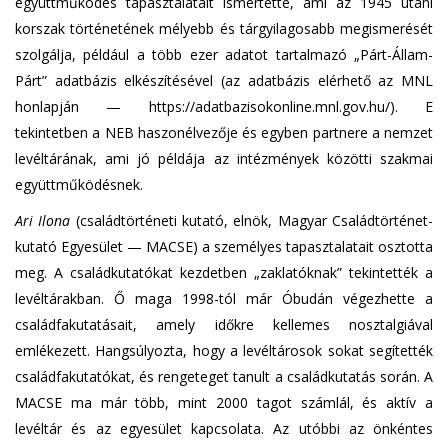
együttműködés tapasztalatait ismertette, ami az 1945 utáni
korszak történetének mélyebb és tárgyilagosabb megismerését
szolgálja, például a több ezer adatot tartalmazó „Párt-Állam-
Párt” adatbázis elkészítésével (az adatbázis elérhető az MNL
honlapján — https://adatbazisokonline.mnl.gov.hu/). E
tekintetben a NEB haszonélvezője és egyben partnere a nemzet
levéltárának, ami jó példája az intézmények közötti szakmai
együttműködésnek.
Ari Ilona
(családtörténeti kutató, elnök, Magyar Családtörténet-
kutató Egyesület — MACSE) a személyes tapasztalatait osztotta
meg. A családkutatókat kezdetben „zaklatóknak” tekintették a
levéltárakban. Ő maga 1998-tól már Óbudán végezhette a
családfakutatásait, amely időkre kellemes nosztalgiával
emlékezett. Hangsúlyozta, hogy a levéltárosok sokat segítették
családfakutatókat, és rengeteget tanult a családkutatás során. A
MACSE ma már több, mint 2000 tagot számlál, és aktív a
levéltár és az egyesület kapcsolata. Az utóbbi az önkéntes