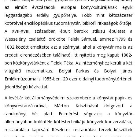
az elmúlt évszázadok európai könyvkultúrájának egyik
leggazdagabb erdélyi gyűjtőhelye. Több mint kétszázezer
kötetével enciklopédikus tudománytár, bibliofil ritkaságok őrzője.
A XVII-XVIII. században épült barokk stílusú épületet a
Wesselényi családtól örökölte Teleki Sámuel, amihez 1799 és
1802 között emeltette azt a szárnyat, ahol a könyvtár ma is az
eredeti elrendezésében található. Itt nyitotta meg kapuit 1802-
ben közkönyvtárként a Teleki Téka. Az intézményhez került a két
világhírű matematikus, Bolyai Farkas és Bolyai János
Emlékmúzeuma is 1955-ben, 20 ezer oldalnyi tudománytörténeti
jelentőségű kézirattal.
A levéltár két állományvédelmi szakembere a könyvtár papír- és
könyvrestaurátorával, Márton Krisztinával dolgozott a
tanulmányi hét alatt. Felmérést végeztek a könyvtár
állományában különféle kötéstechnikájú könyvek konzerválása,
restaurálása kapcsán. Részletes restaurálási tervek készültek