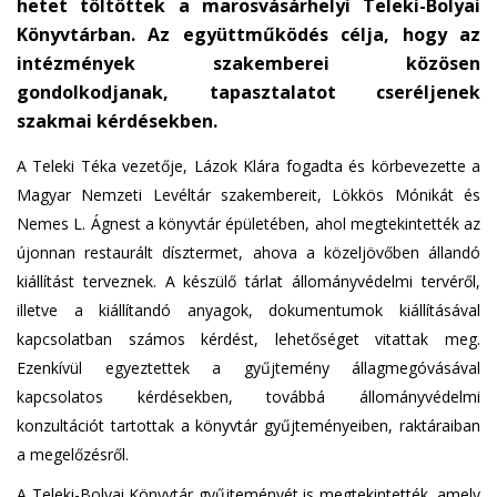
hetet töltöttek a marosvásárhelyi Teleki-Bolyai
n
Könyvtárban. Az együttműködés célja, hogy az
d
s
intézmények szakemberei közösen
e
gondolkodjanak, tapasztalatot cseréljenek
-
szakmai kérdésekben.
m
A Teleki Téka vezetője, Lázok Klára fogadta és körbevezette a
a
i
Magyar Nemzeti Levéltár szakembereit, Lökkös Mónikát és
l
Nemes L. Ágnest a könyvtár épületében, ahol megtekintették az
)
újonnan restaurált dísztermet, ahova a közeljövőben állandó
kiállítást terveznek. A készülő tárlat állományvédelmi tervéről,
illetve a kiállítandó anyagok, dokumentumok kiállításával
kapcsolatban számos kérdést, lehetőséget vitattak meg.
Ezenkívül egyeztettek a gyűjtemény állagmegóvásával
kapcsolatos kérdésekben, továbbá állományvédelmi
konzultációt tartottak a könyvtár gyűjteményeiben, raktáraiban
a megelőzésről.
A Teleki-Bolyai Könyvtár gyűjteményét is megtekintették, amely