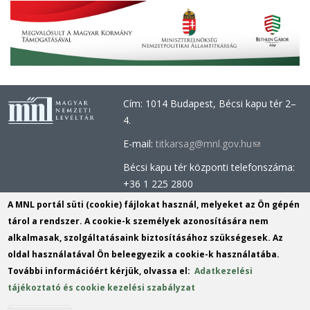
Cím: 1014 Budapest, Bécsi kapu tér 2–
4.
E-mail:
titkarsag@mnl.gov.hu
(link
sends
Bécsi kapu tér központi telefonszáma:
e-
+36 1 225 2800
mail)
Óbudai épület központi telefonszáma:
A MNL portál süti (cookie) fájlokat használ, melyeket az Ön gépén
+36 1 437 0660
tárol a rendszer. A cookie-k személyek azonosítására nem
alkalmasak, szolgáltatásaink biztosításához szükségesek. Az
Információs Iroda (Kutatószolgálat):
oldal használatával Ön beleegyezik a cookie-k használatába.
info@mnl.gov.hu
(link
További információért kérjük, olvassa el:
Adatkezelési
Tel.: +36 1 225 2843, +36 1 225 2844
sends
tájékoztató és cookie kezelési szabályzat
Postacím: 1014 Budapest, Bécsi kapu
e-
tér 2-4.
mail)