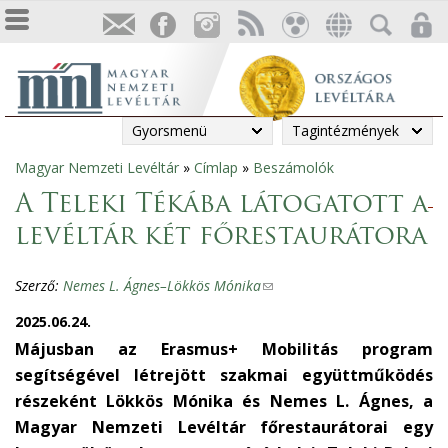
Gyorsmenü
Tagintézmények
Magyar Nemzeti Levéltár
»
Címlap
»
Beszámolók
Jelenlegi
A Teleki Tékába látogatott a
hely
levéltár két főrestaurátora
Szerző:
Nemes L. Ágnes–Lökkös Mónika
(
l
2025.06.24.
i
Májusban az Erasmus+ Mobilitás program
n
segítségével létrejött szakmai együttműködés
k
részeként Lökkös Mónika és Nemes L. Ágnes, a
s
Magyar Nemzeti Levéltár főrestaurátorai egy
e