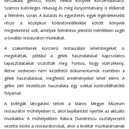
beszakadt gerincű, kötés nélküli könyvek konzerválásáról.
Számos különleges ritkaság és még ősnyomtatvány is előkerült
a felmérés során. A kutatás és egyeztetés egyik legérdekesebb
része a középkori kódextöredékekbe kötött könyvek
megtekintése volt, amelyek felmérése jelentős mértékben segíti
a további restaurátori munkákat.
A szakemberek korszerű restaurálási lehetőségeket is
megvitattak, például a gélek használatával kapcsolatos
tapasztalataikat osztották meg. Fontos, hogy vízérzékeny,
illetve nedvesen nem kezelhető dokumentumok esetében a
gélek használatával, megfelelő eredményeket lehet elérni. A
gélbe zárt kezelőszer használata egy sokkal kontrollálhatóbb
folyamat.
A kollégák látogatást tettek a Maros Megyei Múzeum
restaurátor műhelyeiben is, ahol bepillantást nyertek az aktuális
munkákba. A műhelyekben Raluca Dumitrescu osztályvezető
vezette körbe a restaurátorokat, ahol a levéltár munkatársainak