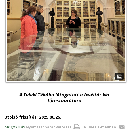
A Teleki Tékába látogatott a levéltár két
főrestaurátora
Utolsó frissítés:
2025.06.26.
Megosztás
Nyomtatóbarát változat
küldés e-mailben