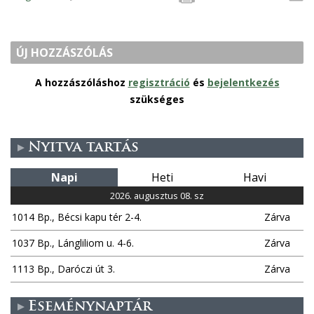
ÚJ HOZZÁSZÓLÁS
A hozzászóláshoz
regisztráció
és
bejelentkezés
szükséges
Nyitva tartás
Napi
Heti
Havi
2026. augusztus 08. sz
1014 Bp., Bécsi kapu tér 2-4.
Zárva
1037 Bp., Lángliliom u. 4-6.
Zárva
1113 Bp., Daróczi út 3.
Zárva
Eseménynaptár