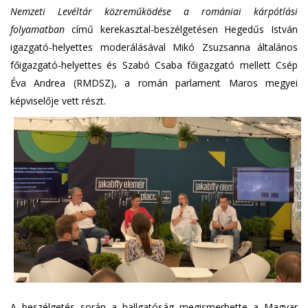
Nemzeti Levéltár közreműködése a romániai kárpótlási
folyamatban
című kerekasztal-beszélgetésen Hegedűs István
igazgató-helyettes moderálásával Mikó Zsuzsanna általános
főigazgató-helyettes és Szabó Csaba főigazgató mellett Csép
Éva Andrea (RMDSZ), a román parlament Maros megyei
képviselője vett részt.
A beszélgetés során a hallgatóság megismerhette a Magyar