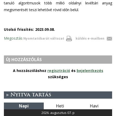
tanuló algoritmusok több millió oldalnyi levéltári anyag
megismerését teszi lehetővé rövid időn belül.
Utolsó frissítés:
2023.09.08.
Megosztás
Nyomtatóbarát változat
küldés e-mailben
ÚJ HOZZÁSZÓLÁS
A hozzászóláshoz
regisztráció
és
bejelentkezés
szükséges
Nyitva tartás
Napi
Heti
Havi
2026. augusztus 07. p