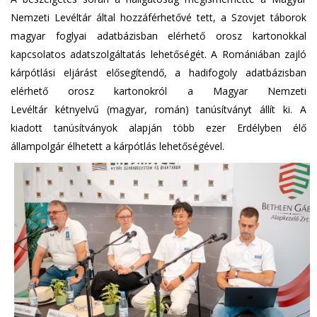
Nemzeti Levéltár által hozzáférhetővé tett, a Szovjet táborok
magyar foglyai adatbázisban elérhető orosz kartonokkal
kapcsolatos adatszolgáltatás lehetőségét. A Romániában zajló
kárpótlási eljárást elősegítendő, a hadifogoly adatbázisban
elérhető orosz kartonokról a Magyar Nemzeti
Levéltár kétnyelvű (magyar, román) tanúsítványt állít ki. A
kiadott tanúsítványok alapján több ezer Erdélyben élő
állampolgár élhetett a kárpótlás lehetőségével.