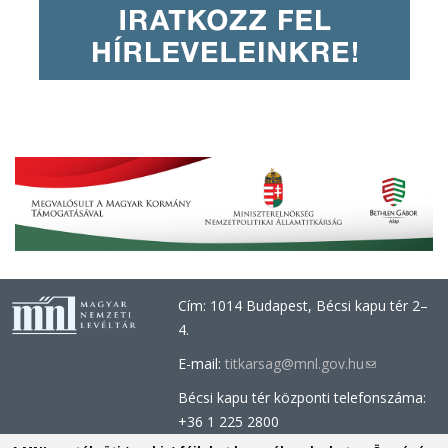
Cím: 1014 Budapest, Bécsi kapu tér 2–
4.
E-mail:
titkarsag@mnl.gov.hu
(link
sends
Bécsi kapu tér központi telefonszáma:
e-
+36 1 225 2800
mail)
Óbudai épület központi telefonszáma: