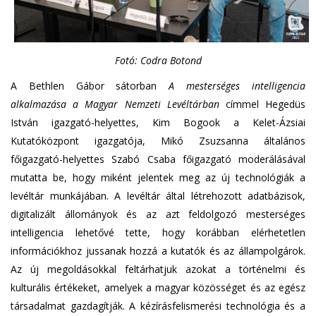
Fotó: Codra Botond
A Bethlen Gábor sátorban
A mesterséges intelligencia
alkalmazása a Magyar Nemzeti Levéltárban
címmel Hegedüs
István igazgató-helyettes, Kim Bogook a Kelet-Ázsiai
Kutatóközpont igazgatója, Mikó Zsuzsanna általános
főigazgató-helyettes Szabó Csaba főigazgató moderálásával
mutatta be, hogy miként jelentek meg az új technológiák a
levéltár munkájában. A levéltár által létrehozott adatbázisok,
digitalizált állományok és az azt feldolgozó mesterséges
intelligencia lehetővé tette, hogy korábban elérhetetlen
információkhoz jussanak hozzá a kutatók és az állampolgárok.
Az új megoldásokkal feltárhatjuk azokat a történelmi és
kulturális értékeket, amelyek a magyar közösséget és az egész
társadalmat gazdagítják. A kézírásfelismerési technológia és a