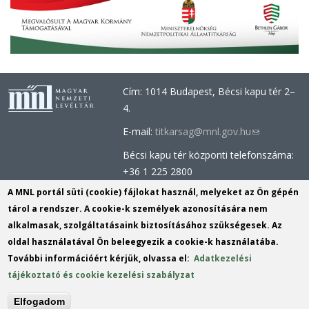
Cím: 1014 Budapest, Bécsi kapu tér 2–
4.
E-mail:
titkarsag@mnl.gov.hu
(link
sends
Bécsi kapu tér központi telefonszáma:
e-
+36 1 225 2800
mail)
Óbudai épület központi telefonszáma:
A MNL portál süti (cookie) fájlokat használ, melyeket az Ön gépén
+36 1 437 0660
tárol a rendszer. A cookie-k személyek azonosítására nem
alkalmasak, szolgáltatásaink biztosításához szükségesek. Az
Információs Iroda (Kutatószolgálat):
oldal használatával Ön beleegyezik a cookie-k használatába.
info@mnl.gov.hu
(link
További információért kérjük, olvassa el:
Adatkezelési
Tel.: +36 1 225 2843, +36 1 225 2844
sends
tájékoztató és cookie kezelési szabályzat
Postacím: 1014 Budapest, Bécsi kapu
e-
tér 2-4.
mail)
Elfogadom