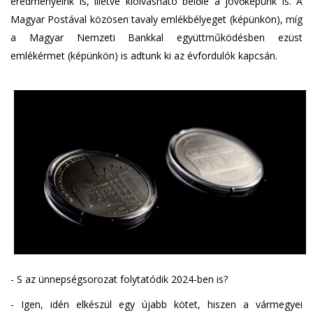
eredményeink is, illetve kiolvasható belőle a jövőképünk is. A
Magyar Postával közösen tavaly emlékbélyeget (képünkön), míg
a Magyar Nemzeti Bankkal együttműködésben ezüst
emlékérmet (képünkön) is adtunk ki az évfordulók kapcsán.
- S az ünnepségsorozat folytatódik 2024-ben is?
- Igen, idén elkészül egy újabb kötet, hiszen a vármegyei