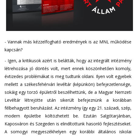
- Vannak más kézzelfogható eredmények is az MNL működése
kapcsán?
- Igen, a kritikusok azért is belátták, hogy az integrált intézmény
létrehozása jó döntés volt, mert ennek köszönhetően komoly,
évtizedes problémákat is meg tudtunk oldani. Ilyen volt egyebek
mellett a székesfehérvári levéltár (képünkön) befejezetlensége,
sokáig egy torzó épületről beszélhettünk, de a Magyar Nemzeti
Levéltár létrejötte után sikerült befejeznünk a korábban
félbehagyott beruházást. Az intézmény így egy 21. századi, szép,
modern épületbe költözhetett be. Ezután Salgótarjánban,
Kaposváron és Szegeden is elindítottunk hasonló fejlesztéseket.
A somogyi megyeszékhelyen egy korábbi általános iskolai