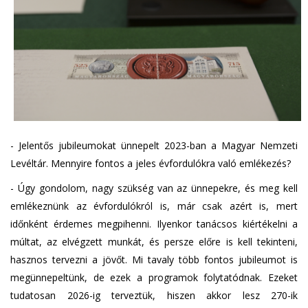
- Jelentős jubileumokat ünnepelt 2023-ban a Magyar Nemzeti
Levéltár. Mennyire fontos a jeles évfordulókra való emlékezés?
- Úgy gondolom, nagy szükség van az ünnepekre, és meg kell
emlékeznünk az évfordulókról is, már csak azért is, mert
időnként érdemes megpihenni. Ilyenkor tanácsos kiértékelni a
múltat, az elvégzett munkát, és persze előre is kell tekinteni,
hasznos tervezni a jövőt. Mi tavaly több fontos jubileumot is
megünnepeltünk, de ezek a programok folytatódnak. Ezeket
tudatosan 2026-ig terveztük, hiszen akkor lesz 270-ik