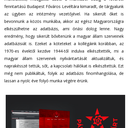
fenntartású Budapest Főváros Levéltára kimaradt, de tárgyalunk
az ügyben az intézmény vezetőjével. Ha sikerült őket is
bevonnunk a közös munkába, akkor az egész Magyarországra
elkészülhetne az adatbázis, ami óriási dolog lenne. Nagy
eredmény, hogy sikerült bővítenünk a magyar állam szerveinek
adatbázisiát is. Ezeket a köteteket a kollégáink korábban, az
1970-es évektől kezdve 1944-től indulva elkészítették, mi a
magyar állam szerveinek nyilvántartását aktualizáltuk, és
naprakésszé tettük, sőt, a kapcsolati hálókat is elkészítettük. Ezt
még nem publikáltuk, folyik az adatbázis finomhangolása, de
lassan a nyolc éve folyó munka végére érünk.