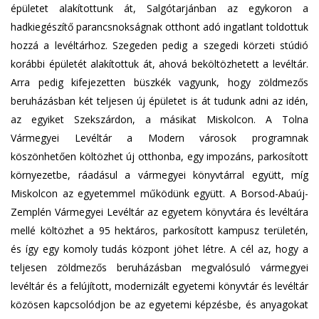
épületet alakítottunk át, Salgótarjánban az egykoron a
hadkiegészítő parancsnokságnak otthont adó ingatlant toldottuk
hozzá a levéltárhoz. Szegeden pedig a szegedi körzeti stúdió
korábbi épületét alakítottuk át, ahová beköltözhetett a levéltár.
Arra pedig kifejezetten büszkék vagyunk, hogy zöldmezős
beruházásban két teljesen új épületet is át tudunk adni az idén,
az egyiket Szekszárdon, a másikat Miskolcon. A Tolna
Vármegyei Levéltár a Modern városok programnak
köszönhetően költözhet új otthonba, egy impozáns, parkosított
környezetbe, ráadásul a vármegyei könyvtárral együtt, míg
Miskolcon az egyetemmel működünk együtt. A Borsod-Abaúj-
Zemplén Vármegyei Levéltár az egyetem könyvtára és levéltára
mellé költözhet a 95 hektáros, parkosított kampusz területén,
és így egy komoly tudás központ jöhet létre. A cél az, hogy a
teljesen zöldmezős beruházásban megvalósuló vármegyei
levéltár és a felújított, modernizált egyetemi könyvtár és levéltár
közösen kapcsolódjon be az egyetemi képzésbe, és anyagokat