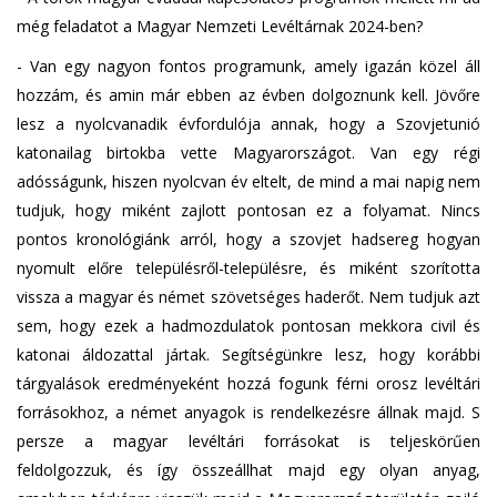
még feladatot a Magyar Nemzeti Levéltárnak 2024-ben?
- Van egy nagyon fontos programunk, amely igazán közel áll
hozzám, és amin már ebben az évben dolgoznunk kell. Jövőre
lesz a nyolcvanadik évfordulója annak, hogy a Szovjetunió
katonailag birtokba vette Magyarországot. Van egy régi
adósságunk, hiszen nyolcvan év eltelt, de mind a mai napig nem
tudjuk, hogy miként zajlott pontosan ez a folyamat. Nincs
pontos kronológiánk arról, hogy a szovjet hadsereg hogyan
nyomult előre településről-településre, és miként szorította
vissza a magyar és német szövetséges haderőt. Nem tudjuk azt
sem, hogy ezek a hadmozdulatok pontosan mekkora civil és
katonai áldozattal jártak. Segítségünkre lesz, hogy korábbi
tárgyalások eredményeként hozzá fogunk férni orosz levéltári
forrásokhoz, a német anyagok is rendelkezésre állnak majd. S
persze a magyar levéltári forrásokat is teljeskörűen
feldolgozzuk, és így összeállhat majd egy olyan anyag,