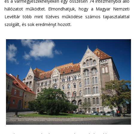
és a vármegyeszékhelyeken egy összesen 74 intézményből álló
hálózatot működtet. Elmondhatjuk, hogy a Magyar Nemzeti
Levéltár több mint tízéves működése számos tapasztalattal
szolgált, és sok eredményt hozott.