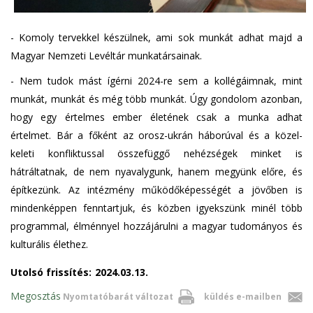
- Komoly tervekkel készülnek, ami sok munkát adhat majd a
Magyar Nemzeti Levéltár munkatársainak.
- Nem tudok mást ígérni 2024-re sem a kollégáimnak, mint
munkát, munkát és még több munkát. Úgy gondolom azonban,
hogy egy értelmes ember életének csak a munka adhat
értelmet. Bár a főként az orosz-ukrán háborúval és a közel-
keleti konfliktussal összefüggő nehézségek minket is
hátráltatnak, de nem nyavalygunk, hanem megyünk előre, és
építkezünk. Az intézmény működőképességét a jövőben is
mindenképpen fenntartjuk, és közben igyekszünk minél több
programmal, élménnyel hozzájárulni a magyar tudományos és
kulturális élethez.
Utolsó frissítés:
2024.03.13.
Megosztás
Nyomtatóbarát változat
küldés e-mailben