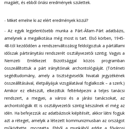
magáét, és ebből óriási eredmények születtek.
- Miket emelne ki az elért eredmények közül?
- Az egyik legjelentősebb munka a Párt-Állam-Párt adatbázis,
amelynek a megalkotása még most is tart. Első körben, 1945-
48-tól kezdődően a rendszerváltozásig feldolgoztuk a pártállami
időszak pártirányitási rendszerét osztályvezetői szintig. Vagyis a
Nemzeti Emlékezet Bizottsággal közös programban
összeállítottuk a párt irányítóinak archontológiáját. (Történeti
segédtudomány, amely a tisztségviselők hivatali jegyzékének
összeállításával, életpályájuk vizsgálatával foglalkozik – a szerk.)
Amikor ez elkészült, elkezdtük feltérképezni a teljes tanácsi
rendszert, a megyei, a városi és a járási tanácsokat, az
archontológiák itt is osztályvezetői szintig készülnek el még az
idén. Ha befejezzük az adatbázisok kiépítését, akkor látni fogjuk
azt a réteget, amelyik a létezett kommunizmusban az országot
működtette, mozgatta. Ebből a munkából eddig a fővárosi