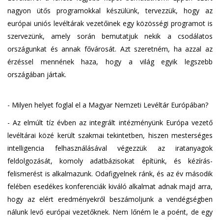
nagyon ütős programokkal készülünk, tervezzük, hogy az
európai uniós levéltárak vezetőinek egy közösségi programot is
szervezünk, amely során bemutatjuk nekik a csodálatos
országunkat és annak fővárosát. Azt szeretném, ha azzal az
érzéssel mennének haza, hogy a világ egyik legszebb
országában jártak.
- Milyen helyet foglal el a Magyar Nemzeti Levéltár Európában?
- Az elmúlt tíz évben az integrált intézményünk Európa vezető
levéltárai közé került szakmai tekintetben, hiszen mesterséges
intelligencia felhasználásával végezzük az iratanyagok
feldolgozását, komoly adatbázisokat építünk, és kézírás-
felismerést is alkalmazunk. Odafigyelnek ránk, és az év második
felében esedékes konferenciák kiváló alkalmat adnak majd arra,
hogy az elért eredményekről beszámoljunk a vendégségben
nálunk levő európai vezetőknek. Nem lőném le a poént, de egy