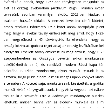
évfordulója annak, hogy 1756-ban ténylegesen megindult az
élet az ország levéltárában (Archivum Regni). Minden évben
tervezünk azonban valamilyen akciót, 2023-ban kiadtuk a
csaknem hatszáz oldalas A nemzet levéltára című kötetet,
amely rendkívül informatív. Ez a kötet annak apropóján jelent
meg, hogy a levéltár tavaly emlékezett meg arról, hogy 1723-
ban megszületett a 45. törvénycikk. Ez elrendelte, hogy az
ország köziratait (publica regni acta) az ország levéltárában kell
elhelyezni. Emellett tavaly emlékeztünk meg arról is, hogy 1923
szeptemberében az Országos Levéltár akkori munkatársai
beköltözhettek az új és rendkívül modern Bécsi kapu téri
palotába. Büszkén mondhatom, olyan munkát tettünk le az
asztalra, hogy jó ideig nem lesz szükséges újabb könyvet kiadni
a témában. A kötetet saját munkatársaink készítették, a grafikai
munkát kiváló könyvgrafikusunk, Nagy Attila végezte, aki nálunk
tanulta ki a szakmát. Erre a kiadványra mindannyian büszkék
lehetünk, amiben benne van az elődeink munkája és a mi