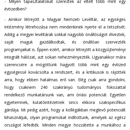
- Milyen tapasztalatokat szereztek az eltelt több mint egy
évtizedben?
- Amikor létrejött a Magyar Nemzeti Levéltár, az egységes
intézmény létrehozása nem mindenkinek nyerte el a tetszését.
Addig a megyei levéltárak sokkal nagyobb önállóságot élveztek,
saját maguk gazdálkodtak, és önállóan szervezték
programjaikat is. Éppen ezért, amikor létrejött a közgyűjteményi
integrált hálózat, azt sokan nehezményezték. Ugyanakkor mára
szerencsére a mögöttünk hagyott több mint egy évtized
egységessé kovácsolta a rendszert, és a kritikusok is rájöttek
arra, hogy ebben hatalmas erő van. Elég csak arra gondolni,
hogy csaknem 240 szakirányú tudományos fokozattal
rendelkező munkatársunk van, ami óriási potenciál. Egyetlen
egyetemnek, kutatóintézetnek sincs ekkora szakspecifikus
gárdája. Mi pedig azért, hogy a kollégákban meglevő potenciált
kihasználjuk, olyan programokat indítottunk, amelyek az egész
országot lefedték. Minden megye hozzátette a munkához a