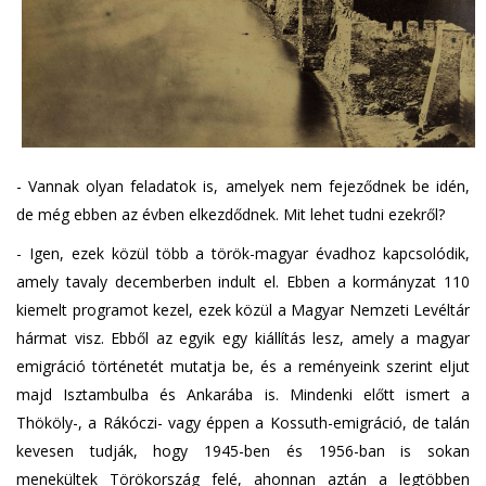
- Vannak olyan feladatok is, amelyek nem fejeződnek be idén,
de még ebben az évben elkezdődnek. Mit lehet tudni ezekről?
- Igen, ezek közül több a török-magyar évadhoz kapcsolódik,
amely tavaly decemberben indult el. Ebben a kormányzat 110
kiemelt programot kezel, ezek közül a Magyar Nemzeti Levéltár
hármat visz. Ebből az egyik egy kiállítás lesz, amely a magyar
emigráció történetét mutatja be, és a reményeink szerint eljut
majd Isztambulba és Ankarába is. Mindenki előtt ismert a
Thököly-, a Rákóczi- vagy éppen a Kossuth-emigráció, de talán
kevesen tudják, hogy 1945-ben és 1956-ban is sokan
menekültek Törökország felé, ahonnan aztán a legtöbben