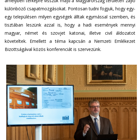
amelyben térképre visszük majd a Magyarország területén zajló
különböző csapatmozgásokat. Pontosan tudni fogjuk, hogy egy-
egy településen milyen egységek álltak egymással szemben, és
tisztában leszünk azzal is, hogy a hadi események mennyi
magyar, német és szovjet katonai, illetve civil áldozatot
követeltek. Emellett a téma kapcsán a Nemzeti Emlékezet
Bizottságával közös konferenciát is szervezünk.