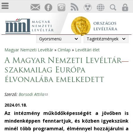
Gyorsmenü
Tagintézmények
Magyar Nemzeti Levéltár
»
Címlap
»
Levéltári élet
Jelenlegi
A Magyar Nemzeti Levéltár
hely
szakmailag Európa
élvonalába emelkedett
Szerző:
Borsodi Attila
(
l
2024.01.18.
i
Az intézmény működőképességét a jövőben is
n
mindenképpen fenntartjuk, és közben igyekszünk
k
minél több programmal, élménnyel hozzájárulni a
s