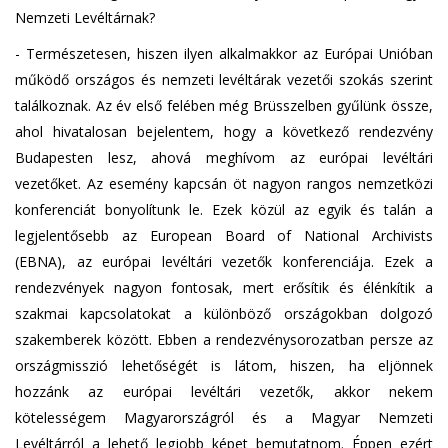
Nemzeti Levéltárnak?
- Természetesen, hiszen ilyen alkalmakkor az Európai Unióban
működő országos és nemzeti levéltárak vezetői szokás szerint
találkoznak. Az év első felében még Brüsszelben gyűlünk össze,
ahol hivatalosan bejelentem, hogy a következő rendezvény
Budapesten lesz, ahová meghívom az európai levéltári
vezetőket. Az esemény kapcsán öt nagyon rangos nemzetközi
konferenciát bonyolítunk le. Ezek közül az egyik és talán a
legjelentősebb az European Board of National Archivists
(EBNA), az európai levéltári vezetők konferenciája. Ezek a
rendezvények nagyon fontosak, mert erősítik és élénkítik a
szakmai kapcsolatokat a különböző országokban dolgozó
szakemberek között. Ebben a rendezvénysorozatban persze az
országmisszió lehetőségét is látom, hiszen, ha eljönnek
hozzánk az európai levéltári vezetők, akkor nekem
kötelességem Magyarországról és a Magyar Nemzeti
Levéltárról a lehető legjobb képet bemutatnom. Éppen ezért