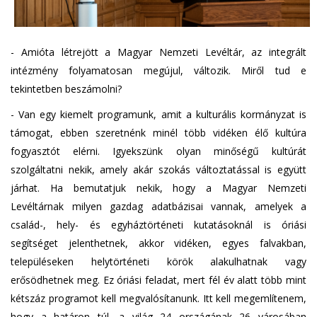
- Amióta létrejött a Magyar Nemzeti Levéltár, az integrált
intézmény folyamatosan megújul, változik. Miről tud e
tekintetben beszámolni?
- Van egy kiemelt programunk, amit a kulturális kormányzat is
támogat, ebben szeretnénk minél több vidéken élő kultúra
fogyasztót elérni. Igyekszünk olyan minőségű kultúrát
szolgáltatni nekik, amely akár szokás változtatással is együtt
járhat. Ha bemutatjuk nekik, hogy a Magyar Nemzeti
Levéltárnak milyen gazdag adatbázisai vannak, amelyek a
család-, hely- és egyháztörténeti kutatásoknál is óriási
segítséget jelenthetnek, akkor vidéken, egyes falvakban,
településeken helytörténeti körök alakulhatnak vagy
erősödhetnek meg. Ez óriási feladat, mert fél év alatt több mint
kétszáz programot kell megvalósítanunk. Itt kell megemlítenem,
hogy a határon túl, a világ 24 országának 26 városában