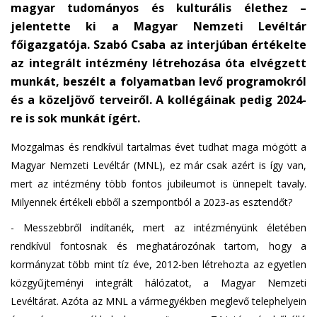
magyar tudományos és kulturális élethez –
e
jelentette ki a Magyar Nemzeti Levéltár
n
főigazgatója. Szabó Csaba az interjúban értékelte
d
s
az integrált intézmény létrehozása óta elvégzett
e
munkát, beszélt a folyamatban levő programokról
-
és a közeljövő terveiről. A kollégáinak pedig 2024-
m
re is sok munkát ígért.
a
i
Mozgalmas és rendkívül tartalmas évet tudhat maga mögött a
l
Magyar Nemzeti Levéltár (MNL), ez már csak azért is így van,
)
mert az intézmény több fontos jubileumot is ünnepelt tavaly.
Milyennek értékeli ebből a szempontból a 2023-as esztendőt?
- Messzebbről indítanék, mert az intézményünk életében
rendkívül fontosnak és meghatározónak tartom, hogy a
kormányzat több mint tíz éve, 2012-ben létrehozta az egyetlen
közgyűjteményi integrált hálózatot, a Magyar Nemzeti
Levéltárat. Azóta az MNL a vármegyékben meglevő telephelyein