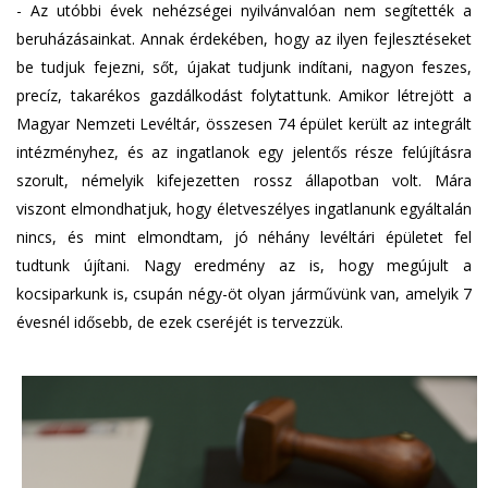
- Az utóbbi évek nehézségei nyilvánvalóan nem segítették a
beruházásainkat. Annak érdekében, hogy az ilyen fejlesztéseket
be tudjuk fejezni, sőt, újakat tudjunk indítani, nagyon feszes,
precíz, takarékos gazdálkodást folytattunk. Amikor létrejött a
Magyar Nemzeti Levéltár, összesen 74 épület került az integrált
intézményhez, és az ingatlanok egy jelentős része felújításra
szorult, némelyik kifejezetten rossz állapotban volt. Mára
viszont elmondhatjuk, hogy életveszélyes ingatlanunk egyáltalán
nincs, és mint elmondtam, jó néhány levéltári épületet fel
tudtunk újítani. Nagy eredmény az is, hogy megújult a
kocsiparkunk is, csupán négy-öt olyan járművünk van, amelyik 7
évesnél idősebb, de ezek cseréjét is tervezzük.