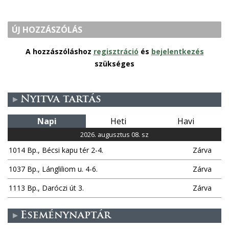
ÚJ HOZZÁSZÓLÁS
A hozzászóláshoz
regisztráció
és
bejelentkezés
szükséges
Nyitva tartás
Napi
Heti
Havi
2026. augusztus 08. sz
1014 Bp., Bécsi kapu tér 2-4.
Zárva
1037 Bp., Lángliliom u. 4-6.
Zárva
1113 Bp., Daróczi út 3.
Zárva
Eseménynaptár