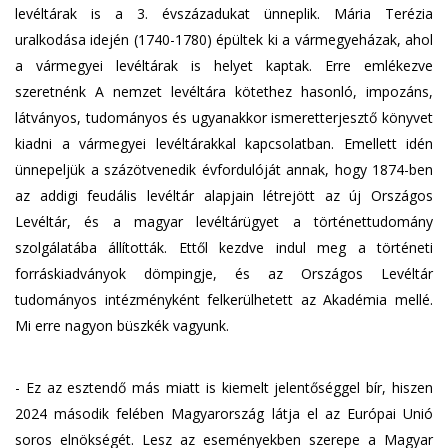
levéltárak is a 3. évszázadukat ünneplik. Mária Terézia
uralkodása idején (1740-1780) épültek ki a vármegyeházak, ahol
a vármegyei levéltárak is helyet kaptak. Erre emlékezve
szeretnénk A nemzet levéltára kötethez hasonló, impozáns,
látványos, tudományos és ugyanakkor ismeretterjesztő könyvet
kiadni a vármegyei levéltárakkal kapcsolatban. Emellett idén
ünnepeljük a százötvenedik évfordulóját annak, hogy 1874-ben
az addigi feudális levéltár alapjain létrejött az új Országos
Levéltár, és a magyar levéltárügyet a történettudomány
szolgálatába állították. Ettől kezdve indul meg a történeti
forráskiadványok dömpingje, és az Országos Levéltár
tudományos intézményként felkerülhetett az Akadémia mellé.
Mi erre nagyon büszkék vagyunk.
- Ez az esztendő más miatt is kiemelt jelentőséggel bír, hiszen
2024 második felében Magyarország látja el az Európai Unió
soros elnökségét. Lesz az eseményekben szerepe a Magyar