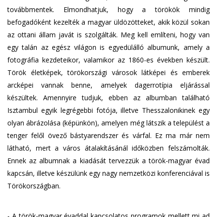
továbbmentek. Elmondhatjuk, hogy a törökök mindig
befogadóként kezelték a magyar üldözötteket, akik közül sokan
az ottani állam javát is szolgálták. Meg kell említeni, hogy van
egy talán az egész világon is egyedülálló albumunk, amely a
fotográfia kezdeteikor, valamikor az 1860-es években készült.
Török életképek, törökországi városok látképei és emberek
arcképei vannak benne, amelyek dagerrotípia eljárással
készültek. Amennyire tudjuk, ebben az albumban található
Isztambul egyik legrégebbi fotója, illetve Thesszalonikinek egy
olyan ábrázolása (képünkön), amelyen még látszik a települést a
tenger felől övező bástyarendszer és várfal. Ez ma már nem
látható, mert a város átalakításánál időközben felszámolták.
Ennek az albumnak a kiadását tervezzük a török-magyar évad
kapcsán, illetve készülünk egy nagy nemzetközi konferenciával is
Törökországban.
- A török-magyar évaddal kapcsolatos programok mellett mi ad