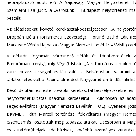
néprajzkutató adott elő. A Vajdasági Magyar Helytörténeti 
Szemléről Faa Judit, a „Városunk – Budapest helytörténeti mag
beszélt.
Az előadásokat követő kerekasztal-beszélgetésen „A helytörtén
Droppán Béla (Honismereti Szövetség), Hortiné Bathó Edit (Red
Márkusné Vörös Hajnalka (Magyar Nemzeti Levéltár – VVML) oszt
A délután folyamán városnéző séták és tárlatvezetések vá
Panorámatoronyig”, míg Végső István „A református templomtó
város nevezetességeit és látnivalóit a Belvárosban, valamin
tárlatvezetés volt a Papírra álmodott Nagyvárad című időszaki kiál
Késő délután és este további kerekasztal-beszélgetésekre és
helytörténet-kutatás szakmai kérdéseiről – különösen az ada
segédlevéltáros (Magyar Nemzeti Levéltár – OL), Gyenesei Józs
BKVML), Tóth Marcell történész, főlevéltáros (Magyar Nemz
(Szenttamás) osztották meg tapasztalataikat. Elsősorban a Ma
és kutatóműhelyek adatbázisait, továbbá személyes kutatása