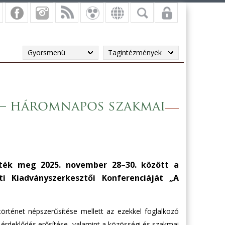
Gyorsmenü
Tagintézmények
 – háromnapos szakmai
ték meg 2025. november 28–30. között a
i Kiadványszerkesztői Konferenciáját „A
rténet népszerűsítése mellett az ezekkel foglalkozó
 érdeklődés erősítése, valamint a közösségi és szakmai