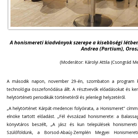
A honismereti kiadványok szerepe a kisebbségi létben
Andrea (Partium), Orosz
(Moderátor: Károlyi Attila (Csongrád M
A második napon, november 29-én, szombaton a program köz
technológia összefonódása állt. A résztvevők előadásokat és ker
helytörténeti periodikák történetéről és jelenlegi helyzetéről.
„A helytörténet Kárpát-medencei folyóirata, a Honismeret” cím
elnöke tartott előadást. „Fél évszázad honismerete: a Balas
könyvtáros beszélt, „A jász és kun települések honismeret
Szülőföldünk, a Borsod-Abaúj-Zemplén Megyei Honismere