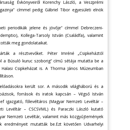
Társaság Évkönyveiről Korenchy László, a Veszprémi
azinja” címmel pedig Gábriel Tibor egyesületi elnök
eti periodikák jelene és jövője” címmel Debreczeni-
emptio), Kollega-Tarsoly István (Családfa), valamint
ották meg gondolataikat.
rták a résztvevőket. Péter Imréné „Csipkeháztól
l a Búsuló kuruc szoborig” című sétája mutatta be a
t a Halasi Csipkeházat is. A Thorma János Múzeumban
lításon.
 előadásokra került sor. A második világháború és a
tbázisok, források és iratok kapcsán – Végső István
ef igazgató, főlevéltáros (Magyar Nemzeti Levéltár –
eti Levéltár – CSCSVML) és Paraczki László kutató
gyar Nemzeti Levéltár, valamint más közgyűjtemények
ik eredményeit mutatták be.Ezt követően Udvarhelyi