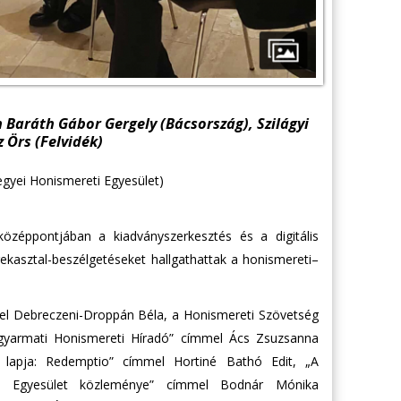
 Baráth Gábor Gergely (Bácsország), Szilágyi
 Örs (Felvidék)
egyei Honismereti Egyesület)
éppontjában a kiadványszerkesztés és a digitális
ekasztal-beszélgetéseket hallgathattak a honismereti–
mel Debreczeni-Droppán Béla, a Honismereti Szövetség
sagyarmati Honismereti Híradó” címmel Ács Zsuzsanna
i lapja: Redemptio” címmel Hortiné Bathó Edit, „A
ti Egyesület közleménye” címmel Bodnár Mónika