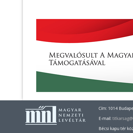
Cím: 1014 Budapes
E-mail:
titkarsag
Bécsi kapu tér kö