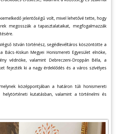
emelkedő jelentőségű volt, mivel lehetővé tette, hogy
berek megosszák a tapasztalataikat, megfogalmazzák
tésére.
gső István történész, segédlevéltáros köszöntötte a
 a Bács-Kiskun Megyei Honismereti Egyesület elnöke,
vény védnöke, valamint Debreczeni-Droppán Béla, a
 fejezték ki a nagy érdeklődés és a város szívélyes
amelynek középpontjában a határon túli honismereti
helytörténeti kutatásban, valamint a történelmi és