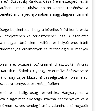
eret”, Szádeczky-Kardoss Géza (Természetjáró- és Sí
latában”, majd Juhász Zoltán András történész, a
történetíró műhelyek nyomában a nagyvilágban” címmel
ége bejelentette, hogy a következő évi konferencia
 létrejöttében és terjesztésében lesz. A szervezet
 magyar történelem, kultúra és helytörténet iránti
b tudományos eredmények és technológiai vívmányok
honismeret oktatásához” címmel Juhász Zoltán András
 Katolikus Főiskola), Gyöngy Péter művelődésszervező
s (Tomory Lajos Múzeum) beszélgettek a honismeret-
jogszabályi környezet összefüggésében.
zönte a hallgatóság részvételét. Hangsúlyozta a
hívta a figyelmet a közelgő szakmai eseményekre és a
múzeum szíves vendéglátását, valamint a támogatók