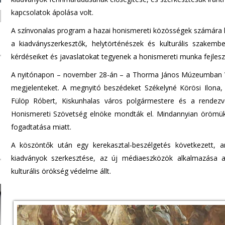
kapcsolatok ápolása volt.
A színvonalas program a hazai honismereti közösségek számára ki
a kiadványszerkesztők, helytörténészek és kulturális szakem
kérdéseiket és javaslatokat tegyenek a honismereti munka fejlesz
A nyitónapon – november 28-án – a Thorma János Múzeumban Vé
megjelenteket. A megnyitó beszédeket Székelyné Körösi Ilona,
Fülöp Róbert, Kiskunhalas város polgármestere és a rendez
Honismereti Szövetség elnöke mondták el. Mindannyian örömüket
fogadtatása miatt.
A köszöntők után egy kerekasztal-beszélgetés következett, 
kiadványok szerkesztése, az új médiaeszközök alkalmazása a 
kulturális örökség védelme állt.