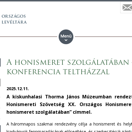
A honismeret szolgálatában
konferencia teltházzal
2025.12.11.
A kiskunhalasi Thorma János Múzeumban rendez
Honismereti Szövetség XX. Országos Honismeret
honismeret szolgálatában” címmel.
A háromnapos szakmai rendezvény célja a honismeret és helytö
kiadványok fennmaradásának elősegítése, és szerkesztésük iránti