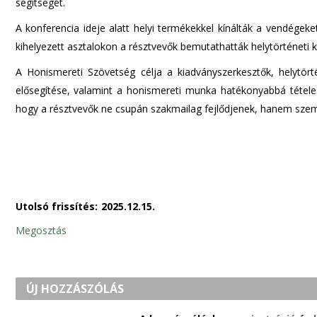
segítségét.
A konferencia ideje alatt helyi termékekkel kínálták a vendége
kihelyezett asztalokon a résztvevők bemutathatták helytörténeti k
A Honismereti Szövetség célja a kiadványszerkesztők, helytört
elősegítése, valamint a honismereti munka hatékonyabbá tétele.
hogy a résztvevők ne csupán szakmailag fejlődjenek, hanem szem
Utolsó frissítés:
2025.12.15.
Megosztás
ÚJ HOZZÁSZÓLÁS