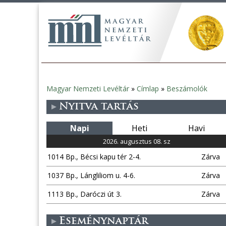
Magyar Nemzeti Levéltár
»
Címlap
»
Beszámolók
Jelenlegi
Nyitva tartás
hely
Napi
Heti
Havi
2026. augusztus 08. sz
1014 Bp., Bécsi kapu tér 2-4.
Zárva
1037 Bp., Lángliliom u. 4-6.
Zárva
1113 Bp., Daróczi út 3.
Zárva
Eseménynaptár