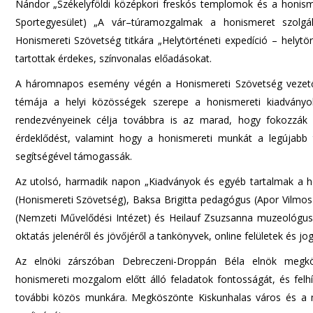
Nándor „Székelyföldi középkori freskós templomok és a honism
Sportegyesület) „A vár–túramozgalmak a honismeret szolgá
Honismereti Szövetség titkára „Helytörténeti expedíció – hely
tartottak érdekes, színvonalas előadásokat.
A háromnapos esemény végén a Honismereti Szövetség vezetős
témája a helyi közösségek szerepe a honismereti kiadványok
rendezvényeinek célja továbbra is az marad, hogy fokozzák a
érdeklődést, valamint hogy a honismereti munkát a legújab
segítségével támogassák.
Az utolsó, harmadik napon „Kiadványok és egyéb tartalmak a 
(Honismereti Szövetség), Baksa Brigitta pedagógus (Apor Vilmos
(Nemzeti Művelődési Intézet) és Heilauf Zsuzsanna muzeológu
oktatás jelenéről és jövőjéről a tankönyvek, online felületek és 
Az elnöki zárszóban Debreczeni-Droppán Béla elnök megkös
honismereti mozgalom előtt álló feladatok fontosságát, és fel
további közös munkára. Megköszönte Kiskunhalas város és a 