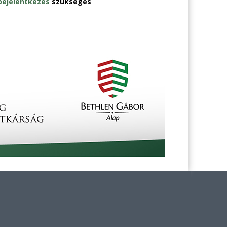
bejelentkezés
szükséges