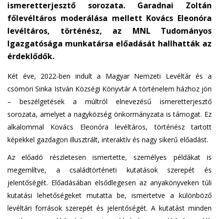
ismeretterjesztő sorozata. Garadnai Zoltán
e
főlevéltáros moderálása mellett Kovács Eleonóra
n
levéltáros, történész, az MNL Tudományos
d
s
Igazgatósága munkatársa előadását hallhatták az
e
érdeklődők.
-
Két éve, 2022-ben indult a Magyar Nemzeti Levéltár és a
m
csömöri Sinka István Községi Könyvtár A történelem házhoz jön
a
i
– beszélgetések a múltról elnevezésű ismeretterjesztő
l
sorozata, amelyet a nagyközség önkormányzata is támogat. Ez
)
alkalommal Kovács Eleonóra levéltáros, történész tartott
képekkel gazdagon illusztrált, interaktív és nagy sikerű előadást.
Az előadó részletesen ismertette, személyes példákat is
megemlítve, a családtörténeti kutatások szerepét és
jelentőségét. Előadásában elsődlegesen az anyakönyveken túli
kutatási lehetőségeket mutatta be, ismertetve a különböző
levéltári források szerepét és jelentőségét. A kutatást minden