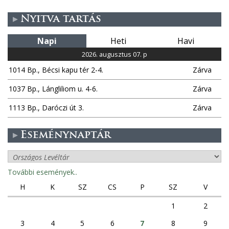
Nyitva tartás
Napi
Heti
Havi
2026. augusztus 07. p
1014 Bp., Bécsi kapu tér 2-4.
Zárva
1037 Bp., Lángliliom u. 4-6.
Zárva
1113 Bp., Daróczi út 3.
Zárva
Eseménynaptár
További események..
H
K
SZ
CS
P
SZ
V
1
2
3
4
5
6
7
8
9