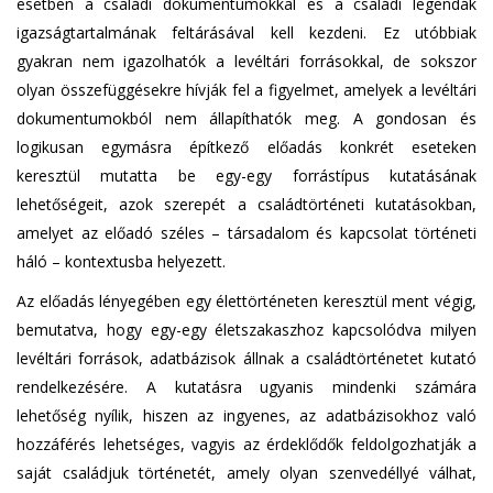
esetben a családi dokumentumokkal és a családi legendák
igazságtartalmának feltárásával kell kezdeni. Ez utóbbiak
gyakran nem igazolhatók a levéltári forrásokkal, de sokszor
olyan összefüggésekre hívják fel a figyelmet, amelyek a levéltári
dokumentumokból nem állapíthatók meg. A gondosan és
logikusan egymásra építkező előadás konkrét eseteken
keresztül mutatta be egy-egy forrástípus kutatásának
lehetőségeit, azok szerepét a családtörténeti kutatásokban,
amelyet az előadó széles – társadalom és kapcsolat történeti
háló – kontextusba helyezett.
Az előadás lényegében egy élettörténeten keresztül ment végig,
bemutatva, hogy egy-egy életszakaszhoz kapcsolódva milyen
levéltári források, adatbázisok állnak a családtörténetet kutató
rendelkezésére. A kutatásra ugyanis mindenki számára
lehetőség nyílik, hiszen az ingyenes, az adatbázisokhoz való
hozzáférés lehetséges, vagyis az érdeklődők feldolgozhatják a
saját családjuk történetét, amely olyan szenvedéllyé válhat,