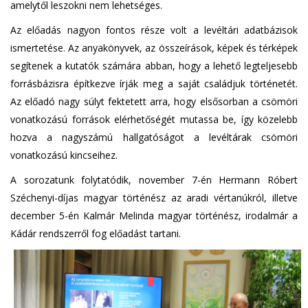
amelytől leszokni nem lehetséges.
Az előadás nagyon fontos része volt a levéltári adatbázisok
ismertetése. Az anyakönyvek, az összeírások, képek és térképek
segítenek a kutatók számára abban, hogy a lehető legteljesebb
forrásbázisra építkezve írják meg a saját családjuk történetét.
Az előadó nagy súlyt fektetett arra, hogy elsősorban a csömöri
vonatkozású források elérhetőségét mutassa be, így közelebb
hozva a nagyszámú hallgatóságot a levéltárak csömöri
vonatkozású kincseihez.
A sorozatunk folytatódik, november 7-én Hermann Róbert
Széchenyi-díjas magyar történész az aradi vértanúkról, illetve
december 5-én Kalmár Melinda magyar történész, irodalmár a
Kádár rendszerről fog előadást tartani.