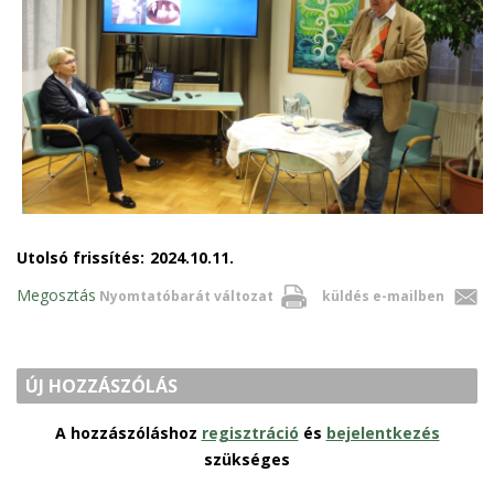
Utolsó frissítés:
2024.10.11.
Megosztás
Nyomtatóbarát változat
küldés e-mailben
ÚJ HOZZÁSZÓLÁS
A hozzászóláshoz
regisztráció
és
bejelentkezés
szükséges