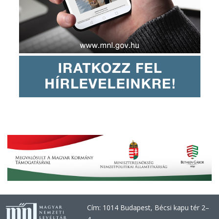
Cím: 1014 Budapest, Bécsi kapu tér 2–