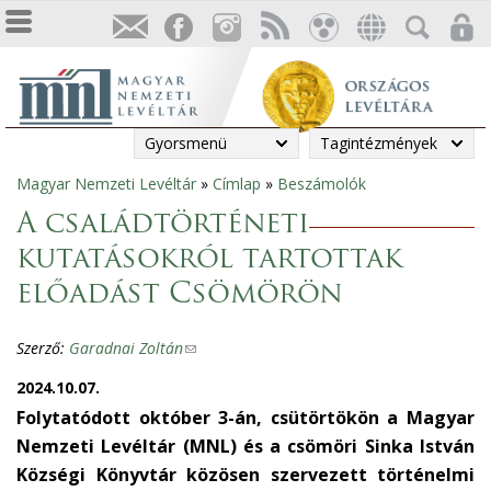
Gyorsmenü
Tagintézmények
Magyar Nemzeti Levéltár
»
Címlap
»
Beszámolók
Jelenlegi
A családtörténeti
hely
kutatásokról tartottak
előadást Csömörön
Szerző:
Garadnai Zoltán
(
l
2024.10.07.
i
Folytatódott október 3-án, csütörtökön a Magyar
n
Nemzeti Levéltár (MNL) és a csömöri Sinka István
k
Községi Könyvtár közösen szervezett történelmi
s