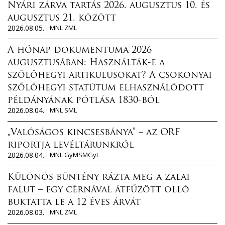
Nyári zárva tartás 2026. augusztus 10. és
augusztus 21. között
2026.08.05.
MNL ZML
A hónap dokumentuma 2026
augusztusában: Használták-e a
szőlőhegyi artikulusokat? A csokonyai
szőlőhegyi statútum elhasználódott
példányának pótlása 1830-ból
2026.08.04.
MNL SML
„Valóságos kincsesbánya” – az ORF
riportja levéltárunkról
2026.08.04.
MNL GyMSMGyL
Különös bűntény rázta meg a zalai
falut – egy cérnával átfűzött olló
buktatta le a 12 éves árvát
2026.08.03.
MNL ZML