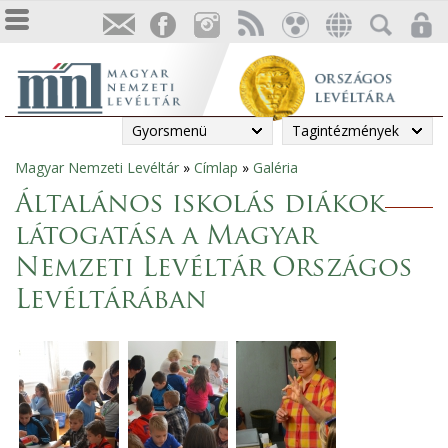
Gyorsmenü
Tagintézmények
Magyar Nemzeti Levéltár
»
Címlap
»
Galéria
Jelenlegi
Általános iskolás diákok
hely
látogatása a Magyar
Nemzeti Levéltár Országos
Levéltárában