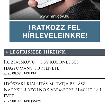
Legfrissebb híreink
Rózsaesküvő - egy különleges
hagyomány története
2026.08.08.
MNL PML
Időszaki kiállítás mutatja be Jász-
Nagykun-Szolnok vármegye elmúlt 150
évét
2026.08.07.
MNL JNSzML