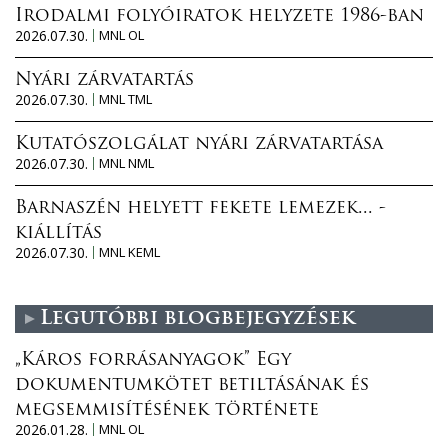
Irodalmi folyóiratok helyzete 1986-ban
2026.07.30.
MNL OL
Nyári zárvatartás
2026.07.30.
MNL TML
Kutatószolgálat nyári zárvatartása
2026.07.30.
MNL NML
Barnaszén helyett fekete lemezek... -
kiállítás
2026.07.30.
MNL KEML
Legutóbbi blogbejegyzések
„Káros forrásanyagok” Egy
dokumentumkötet betiltásának és
megsemmisítésének története
2026.01.28.
MNL OL