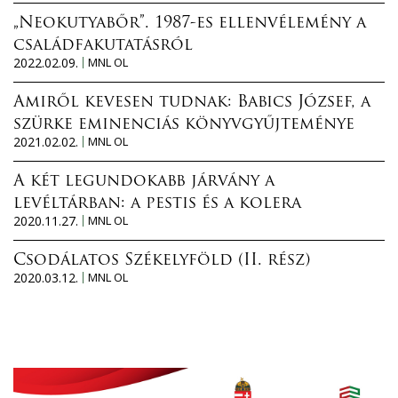
„Neokutyabőr”. 1987-es ellenvélemény a
családfakutatásról
2022.02.09.
MNL OL
Amiről kevesen tudnak: Babics József, a
szürke eminenciás könyvgyűjteménye
2021.02.02.
MNL OL
A két legundokabb járvány a
levéltárban: a pestis és a kolera
2020.11.27.
MNL OL
Csodálatos Székelyföld (II. rész)
2020.03.12.
MNL OL