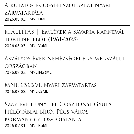
A kutató- és ügyfélszolgálat nyári
zárvatartása
2026.08.03.
MNL HML
KIÁLLÍTÁS │ Emlékek a Savaria Karnevál
történetéből (1961-2025)
2026.08.03.
MNL VaML
Aszályos évek nehézségei egy megszállt
országban
2026.08.03.
MNL JNSzML
MNL CSCSVL nyári zárvatartás
2026.08.03.
MNL CsML
Száz éve hunyt el Gosztonyi Gyula
ítélőtáblai bíró, Pécs város
kormánybiztos-főispánja
2026.07.31.
MNL BaML