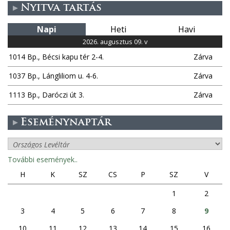
Nyitva tartás
Napi
Heti
Havi
2026. augusztus 09. v
1014 Bp., Bécsi kapu tér 2-4.
Zárva
1037 Bp., Lángliliom u. 4-6.
Zárva
1113 Bp., Daróczi út 3.
Zárva
Eseménynaptár
További események..
H
K
SZ
CS
P
SZ
V
1
2
3
4
5
6
7
8
9
10
11
12
13
14
15
16